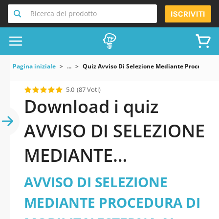
Ricerca del prodotto
ISCRIVITI
Pagina iniziale
...
Quiz Avviso Di Selezione Mediante Procedura Di
5.0
(87 Voti)
Download i quiz
AVVISO DI SELEZIONE
MEDIANTE
PROCEDURA DI
AVVISO DI SELEZIONE
MOBILITA’ ESTERNA
MEDIANTE PROCEDURA DI