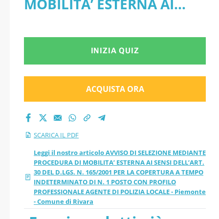
MOBILITA’ ESTERNA AI
AI SENSI DELL’ART.
SENSI DELL’ART. 30 DEL
30 DEL D.LGS. N.
D.LGS. N. 165/2001 PER LA
INIZIA QUIZ
165/2001 PER LA
COPERTURA A TEMPO
COPERTURA A
INDETERMINATO DI N. 1
ACQUISTA ORA
TEMPO
POSTO CON PROFILO
PROFESSIONALE AGENTE
INDETERMINATO DI
SCARICA IL PDF
DI POLIZIA LOCALE -
N. 1 POSTO CON
Leggi il nostro articolo AVVISO DI SELEZIONE MEDIANTE
PROCEDURA DI MOBILITA’ ESTERNA AI SENSI DELL’ART.
Piemonte - Comune di
30 DEL D.LGS. N. 165/2001 PER LA COPERTURA A TEMPO
PROFILO
INDETERMINATO DI N. 1 POSTO CON PROFILO
Rivara - PDF
PROFESSIONALE AGENTE DI POLIZIA LOCALE - Piemonte
PROFESSIONALE
- Comune di Rivara