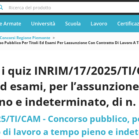
Ricerca del prodotto
e Armate
Università
Scuola
Lavoro
Certifica
Concorsi Regione Piemonte
 Pubblico Per Titoli Ed Esami Per Lassunzione Con Contratto Di Lavoro A Te
i quiz INRIM/17/2025/TI/
 ed esami, per l’assunzione
o e indeterminato, di n. 
ello professionale, profilo
/TI/CAM - Concorso pubblico, per
trazione (CAM) - Piemonte
 di lavoro a tempo pieno e indete