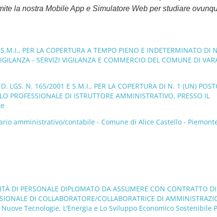
mite la nostra Mobile App e Simulatore Web per studiare ovunq
 E S.M.I., PER LA COPERTURA A TEMPO PIENO E INDETERMINATO DI N
A VIGILANZA - SERVIZI VIGILANZA E COMMERCIO DEL COMUNE DI VA
. LGS. N. 165/2001 E S.M.I., PER LA COPERTURA DI N. 1 (UN) POST
ILO PROFESSIONALE DI ISTRUTTORE AMMINISTRATIVO, PRESSO IL
te
rio amministrativo/contabile - Comune di Alice Castello - Piemonte
UNITÀ DI PERSONALE DIPLOMATO DA ASSUMERE CON CONTRATTO DI
SSIONALE DI COLLABORATORE/COLLABORATRICE DI AMMINISTRAZI
 Nuove Tecnologie, L’Energia e Lo Sviluppo Economico Sostenibile 