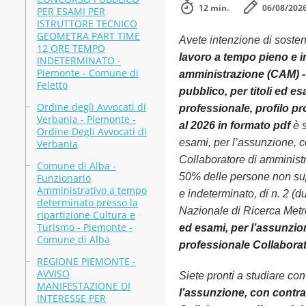
12 min.
06/08/202
PER ESAMI PER
ISTRUTTORE TECNICO
GEOMETRA PART TIME
Avete intenzione di soste
12 ORE TEMPO
lavoro a tempo pieno e in
INDETERMINATO -
Piemonte - Comune di
amministrazione (CAM) - 
Feletto
pubblico, per titoli ed es
Ordine degli Avvocati di
professionale, profilo p
Verbania - Piemonte -
al 2026 in formato pdf
è s
Ordine Degli Avvocati di
esami, per l’assunzione, co
Verbania
Collaboratore di amministr
Comune di Alba -
50% delle persone non sup
Funzionario
Amministrativo a tempo
e indeterminato, di n. 2 (d
determinato presso la
Nazionale di Ricerca Metro
ripartizione Cultura e
Turismo - Piemonte -
ed esami, per l’assunzion
Comune di Alba
professionale Collaborat
REGIONE PIEMONTE -
AVVISO
Siete pronti a studiare co
MANIFESTAZIONE DI
l’assunzione, con contrat
INTERESSE PER