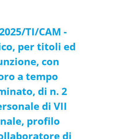
2025/TI/CAM -
o, per titoli ed
sunzione, con
voro a tempo
inato, di n. 2
ersonale di VII
nale, profilo
ollaboratore di