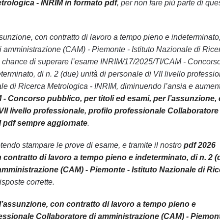
trologica - INRIM in formato pdf
, per non fare più parte di que
ssunzione, con contratto di lavoro a tempo pieno e indeterminato,
 di amministrazione (CAM) - Piemonte - Istituto Nazionale di Rice
% le chance di superare l’esame INRIM/17/2025/TI/CAM - Concors
erminato, di n. 2 (due) unità di personale di VII livello professio
nale di Ricerca Metrologica - INRIM, diminuendo l’ansia e aume
- Concorso pubblico, per titoli ed esami, per l’assunzione,
VII livello professionale, profilo professionale Collaboratore
IM pdf sempre aggiornate
.
endo stampare le prove di esame, e tramite il nostro
pdf 2026
contratto di lavoro a tempo pieno e indeterminato, di n. 2 (
i amministrazione (CAM) - Piemonte - Istituto Nazionale di Ri
sposte corrette.
l’assunzione, con contratto di lavoro a tempo pieno e
professionale Collaboratore di amministrazione (CAM) - Piemont