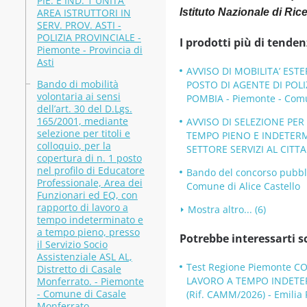
PIE. E IND. 1 UNITA’
AREA ISTRUTTORI IN
Istituto Nazionale di Ric
SERV. PROV. ASTI -
POLIZIA PROVINCIALE -
I prodotti più di tenden
Piemonte - Provincia di
Asti
AVVISO DI MOBILITA’ ESTE
Bando di mobilità
POSTO DI AGENTE DI POLI
volontaria ai sensi
POMBIA - Piemonte - Comu
dell’art. 30 del D.Lgs.
165/2001, mediante
AVVISO DI SELEZIONE PER 
selezione per titoli e
TEMPO PIENO E INDETERM
colloquio, per la
SETTORE SERVIZI AL CITTA
copertura di n. 1 posto
nel profilo di Educatore
Bando del concorso pubbli
Professionale, Area dei
Comune di Alice Castello
Funzionari ed EQ, con
rapporto di lavoro a
Mostra altro... (6)
tempo indeterminato e
a tempo pieno, presso
Potrebbe interessarti s
il Servizio Socio
Assistenziale ASL AL,
Test Regione Piemonte 
Distretto di Casale
LAVORO A TEMPO INDETER
Monferrato. - Piemonte
- Comune di Casale
(Rif. CAMM/2026) - Emilia
Monferrato