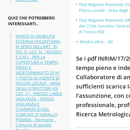
Test Regione Piemonte Citt
Polizia Locale - Area degl
QUIZ CHE POTREBBERO
Test Regione Piemonte OR
INTERESSARTI..
del CCNL Funzioni Centrali,
di Torino PDF
AVVISO DI MOBILITA’
ESTERNA VOLONTARIA,
Mostra altro... (6)
AI SENSI DELL’ART. 30
DEL D. LGS. N. 165/2001
E S.M.I., PER LA
Se i pdf INRIM/17/2
COPERTURA A TEMPO
tempo pieno e indet
PIENO E
INDETERMINATO DI N°
Collaboratore di a
1 POSTO DI AGENTE DI
POLIZIA LOCALE - AREA
sufficienti scarica
DEGLI ISTRUTTORI (EX
CAT. C) - PRESSO L’AREA
l’assunzione, con c
VIGILANZA - SERVIZI
professionale, prof
VIGILANZA E
COMMERCIO DEL
Ricerca Metrologic
COMUNE DI VARALLO
POMBIA - Piemonte -
Comune di Varallo