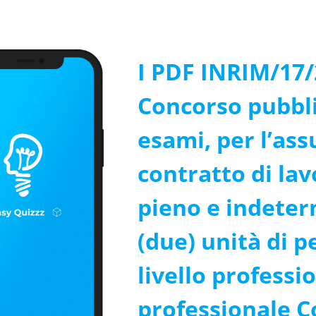
I PDF INRIM/17/
Concorso pubblic
esami, per l’as
contratto di la
pieno e indeterm
(due) unità di p
livello professio
professionale C