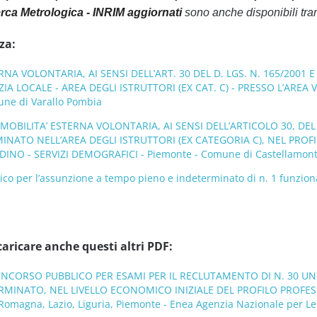
erca Metrologica - INRIM aggiornati
sono anche disponibili tra
za:
RNA VOLONTARIA, AI SENSI DELL’ART. 30 DEL D. LGS. N. 165/2001
ZIA LOCALE - AREA DEGLI ISTRUTTORI (EX CAT. C) - PRESSO L’ARE
ne di Varallo Pombia
MOBILITA’ ESTERNA VOLONTARIA, AI SENSI DELL’ARTICOLO 30, DEL D
INATO NELL’AREA DEGLI ISTRUTTORI (EX CATEGORIA C), NEL PROF
DINO - SERVIZI DEMOGRAFICI - Piemonte - Comune di Castellamon
co per l’assunzione a tempo pieno e indeterminato di n. 1 funziona
caricare anche questi altri PDF:
CONCORSO PUBBLICO PER ESAMI PER IL RECLUTAMENTO DI N. 30 
MINATO, NEL LIVELLO ECONOMICO INIZIALE DEL PROFILO PROFE
 Romagna, Lazio, Liguria, Piemonte - Enea Agenzia Nazionale per Le