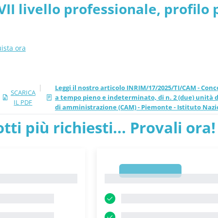
VII livello professionale, profilo
trologica - INRIM pdf ver
ne (CAM) - Piemonte - Istituto N
ista ora
|
Leggi il nostro articolo INRIM/17/2025/TI/CAM - Conco
SCARICA
a tempo pieno e indeterminato, di n. 2 (due) unità di
IL PDF
di amministrazione (CAM) - Piemonte - Istituto Nazi
tti più richiesti... Provali ora!
1
1