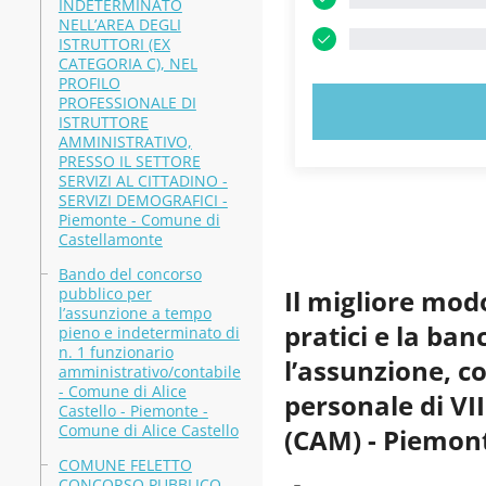
INDETERMINATO
NELL’AREA DEGLI
ISTRUTTORI (EX
CATEGORIA C), NEL
PROFILO
PROFESSIONALE DI
PROVA
ISTRUTTORE
AMMINISTRATIVO,
PRESSO IL SETTORE
SERVIZI AL CITTADINO -
SERVIZI DEMOGRAFICI -
Piemonte - Comune di
Castellamonte
Bando del concorso
pubblico per
Il migliore mod
l’assunzione a tempo
pratici e la ba
pieno e indeterminato di
n. 1 funzionario
l’assunzione, c
amministrativo/contabile
- Comune di Alice
personale di VI
Castello - Piemonte -
Comune di Alice Castello
(CAM) - Piemont
COMUNE FELETTO
CONCORSO PUBBLICO