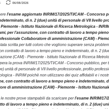
6
06/08/2026
nere
l’esame aggiornato INRIM/17/2025/TI/CAM - Concorso pubb
determinato, di n. 2 (due) unità di personale di VII livello p
Piemonte - Istituto Nazionale di Ricerca Metrologica - INRI
ami, per l’assunzione, con contratto di lavoro a tempo pieno e
rofessionale Collaboratore di amministrazione (CAM) - Piemon
tata scritta per tutti coloro che vogliono superare senza probl
n contratto di lavoro a tempo pieno e indeterminato, di n. 2 (due)
azione (CAM) - Piemonte - Istituto Nazionale di Ricerca Metrolog
era la prova INRIM/17/2025/TI/CAM - Concorso pubblico, per tito
ue) unità di personale di VII livello professionale, profilo profe
logica - INRIM poichè non utilizzano dei quiz affidabili e i nost
e, con contratto di lavoro a tempo pieno e indeterminato, di n
ore di amministrazione (CAM) - Piemonte - Istituto Nazional
n le nostre prove stampabili da scaricare per
l’esame INRIM/17/2
to di lavoro a tempo pieno e indeterminato, di n. 2 (due) unit