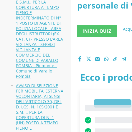
E S.M.I., PER LA
personale di 
Ricerca Me
COPERTURA A TEMPO
PIENO E
amministrazio
INDETERMINATO DI N°
1 POSTO DI AGENTE DI
INRIM - PDF
POLIZIA LOCALE - AREA
Acqu
INIZIA QUIZ
DEGLI ISTRUTTORI (EX
CAT. C) - PRESSO L’AREA
VIGILANZA - SERVIZI
VIGILANZA E
COMMERCIO DEL
COMUNE DI VARALLO
POMBIA - Piemonte -
Comune di Varallo
Ecco i prodo
Pombia
AVVISO DI SELEZIONE
PER MOBILITA’ ESTERNA
VOLONTARIA, AI SENSI
DELL’ARTICOLO 30, DEL
1
D. LGS. N. 165/2001 E
1
S.M.I., PER LA
COPERTURA DI N. 1
(UN) POSTO A TEMPO
PIENO E