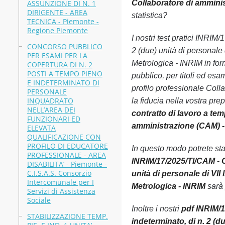
ASSUNZIONE DI N. 1
Collaboratore di amminis
DIRIGENTE - AREA
statistica?
TECNICA - Piemonte -
Regione Piemonte
I nostri test pratici INRIM
CONCORSO PUBBLICO
2 (due) unità di personale 
PER ESAMI PER LA
Metrologica - INRIM in fo
COPERTURA DI N. 2
POSTI A TEMPO PIENO
pubblico, per titoli ed esa
E INDETERMINATO DI
profilo professionale Col
PERSONALE
INQUADRATO
la fiducia nella vostra pre
NELL’AREA DEI
contratto di lavoro a tem
FUNZIONARI ED
amministrazione (CAM) - 
ELEVATA
QUALIFICAZIONE CON
PROFILO DI EDUCATORE
In questo modo potrete st
PROFESSIONALE - AREA
INRIM/17/2025/TI/CAM - C
DISABILITA’ - Piemonte -
C.I.S.A.S. Consorzio
unità di personale di VII
Intercomunale per I
Metrologica - INRIM
sarà 
Servizi di Assistenza
Sociale
Inoltre i nostri
pdf INRIM/1
STABILIZZAZIONE TEMP.
indeterminato, di n. 2 (d