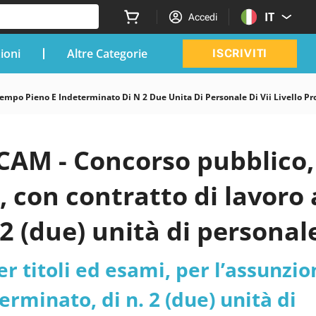
IT
Accedi
zioni
Altre Categorie
ISCRIVITI
mpo Pieno E Indeterminato Di N 2 Due Unita Di Personale Di Vii Livello Pro
CAM - Concorso pubblico,
, con contratto di lavoro 
2 (due) unità di personal
 professionale Collaborato
 titoli ed esami, per l’assunzio
 - Istituto Nazionale di
rminato, di n. 2 (due) unità di