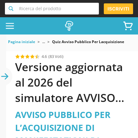
Ricerca del prodotto
ISCRIVITI
Pagina iniziale
...
Quiz Avviso Pubblico Per Lacquisizione Di Mani
4.6
(83 Voti)
Versione aggiornata
al 2026 del
simulatore AVVISO
PUBBLICO PER
AVVISO PUBBLICO PER
L’ACQUISIZIONE DI
L’ACQUISIZIONE DI