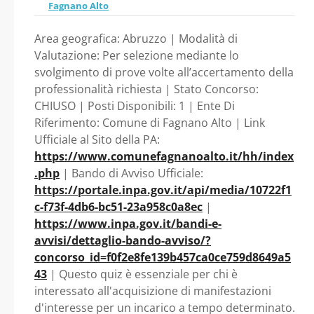
sett.) PRESSO
Fagnano Alto
CONTRATTO DI LAVORO -
Area geografica: Abruzzo | Modalità di
ISTRUTTORE
L’UFFICIO DI STAFF
Valutazione: Per selezione mediante lo
AMMINISTRATIVO AREA
svolgimento di prove volte all’accertamento della
DEL SINDACO DI
professionalità richiesta | Stato Concorso:
DEGLI ISTRUTTORI EX CAT.
CHIUSO | Posti Disponibili: 1 | Ente Di
FAGNANO ALTO
Riferimento: Comune di Fagnano Alto | Link
C , DEL VIGENTE CCNL-
Ufficiale al Sito della PA:
MEDIANTE
https://www.comunefagnanoalto.it/hh/index
COMPARTO FUNZIONI
.php
| Bando di Avviso Ufficiale:
CONTRATTO DI
LOCALI. - Abruzzo -
https://portale.inpa.gov.it/api/media/10722f1
c-f73f-4db6-bc51-23a958c0a8ec
|
LAVORO -
Comune di Fagnano Alto
https://www.inpa.gov.it/bandi-e-
avvisi/dettaglio-bando-avviso/?
ISTRUTTORE
concorso_id=f0f2e8fe139b457ca0ce759d8649a5
43
| Questo quiz è essenziale per chi è
AMMINISTRATIVO
interessato all'acquisizione di manifestazioni
d'interesse per un incarico a tempo determinato.