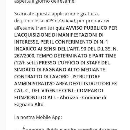
aspetta il giorno dell’esame.
Scaricate questa applicazione gratuita,
disponibile su
e
, per prepararvi
iOS
Android
all’esame tramite i
quiz AVVISO PUBBLICO PER
L’ACQUISIZIONE DI MANIFESTAZIONI DI
INTERESSE, PER IL CONFERIMENTO DI N. 1
INCARICO AI SENSI DELL’ART. 90 DEL D.LGS. N.
267/2000, TEMPO DETERMINATO E PART TIME
(12/h sett.) PRESSO L’UFFICIO DI STAFF DEL
SINDACO DI FAGNANO ALTO MEDIANTE
CONTRATTO DI LAVORO - ISTRUTTORE
AMMINISTRATIVO AREA DEGLI ISTRUTTORI EX
CAT. C , DEL VIGENTE CCNL- COMPARTO
FUNZIONI LOCALI. - Abruzzo - Comune di
Fagnano Alto
.
La nostra Mobile App:
È comoda, fluida e molto semplice da usare,