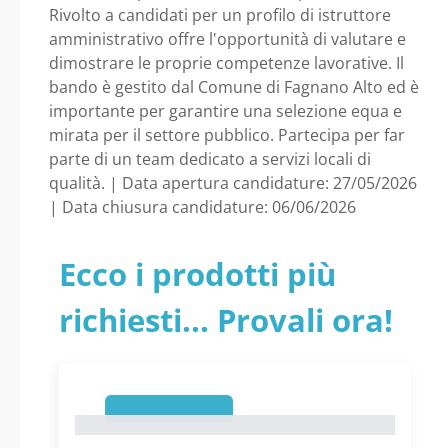
AREA DEGLI
Rivolto a candidati per un profilo di istruttore
amministrativo offre l'opportunità di valutare e
ISTRUTTORI EX CAT. C
dimostrare le proprie competenze lavorative. Il
bando è gestito dal Comune di Fagnano Alto ed è
, DEL VIGENTE CCNL-
importante per garantire una selezione equa e
mirata per il settore pubblico. Partecipa per far
parte di un team dedicato a servizi locali di
COMPARTO
qualità. | Data apertura candidature: 27/05/2026
| Data chiusura candidature: 06/06/2026
FUNZIONI LOCALI. -
Abruzzo - Comune di
Ecco i prodotti più
Fagnano Alto
richiesti... Provali ora!
1
1