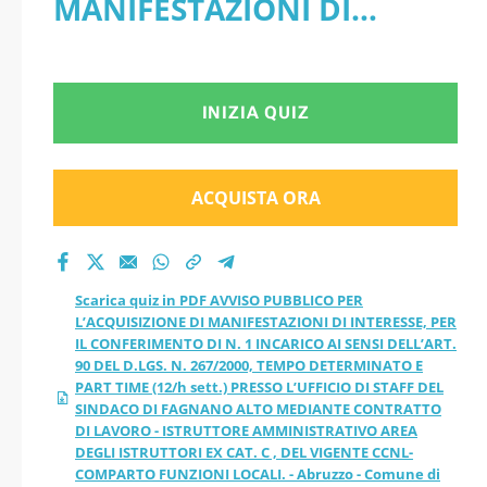
MANIFESTAZIONI DI
MANIFESTAZIONI DI
INTERESSE, PER IL
INTERESSE, PER IL
CONFERIMENTO DI N. 1
INIZIA QUIZ
CONFERIMENTO DI
INCARICO AI SENSI
N. 1 INCARICO AI
DELL’ART. 90 DEL D.LGS. N.
ACQUISTA ORA
SENSI DELL’ART. 90
267/2000, TEMPO
DETERMINATO E PART
DEL D.LGS. N.
Scarica quiz in PDF AVVISO PUBBLICO PER
TIME (12/h sett.) PRESSO
L’ACQUISIZIONE DI MANIFESTAZIONI DI INTERESSE, PER
267/2000, TEMPO
IL CONFERIMENTO DI N. 1 INCARICO AI SENSI DELL’ART.
L’UFFICIO DI STAFF DEL
90 DEL D.LGS. N. 267/2000, TEMPO DETERMINATO E
DETERMINATO E
PART TIME (12/h sett.) PRESSO L’UFFICIO DI STAFF DEL
SINDACO DI FAGNANO
SINDACO DI FAGNANO ALTO MEDIANTE CONTRATTO
DI LAVORO - ISTRUTTORE AMMINISTRATIVO AREA
PART TIME (12/h
DEGLI ISTRUTTORI EX CAT. C , DEL VIGENTE CCNL-
ALTO MEDIANTE
COMPARTO FUNZIONI LOCALI. - Abruzzo - Comune di