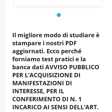
, DEL VIGENTE CCNL-
COMPARTO
FUNZIONI LOCALI. -
Il migliore modo di studiare è
Abruzzo - Comune di
stampare i nostri PDF
aggiornati. Ecco perché
Fagnano Alto pdf
forniamo test pratici e la
versione 2026
banca dati AVVISO PUBBLICO
PER L’ACQUISIZIONE DI
aggiornati
MANIFESTAZIONI DI
INTERESSE, PER IL
CONFERIMENTO DI N. 1
INCARICO AI SENSI DELL’ART.