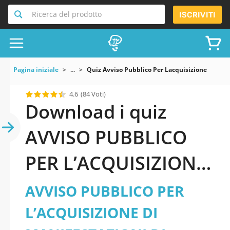
Ricerca del prodotto
ISCRIVITI
Pagina iniziale
...
Quiz Avviso Pubblico Per Lacquisizione Di Mani
4.6
(84 Voti)
Download i quiz
AVVISO PUBBLICO
PER L’ACQUISIZIONE
DI MANIFESTAZIONI
AVVISO PUBBLICO PER
DI INTERESSE, PER IL
L’ACQUISIZIONE DI