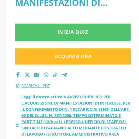
MANIFESTAZIONI DI
CONFERIMENTO DI
INTERESSE, PER IL
N. 1 INCARICO AI
CONFERIMENTO DI N. 1
INIZIA QUIZ
SENSI DELL’ART. 90
INCARICO AI SENSI
DEL D.LGS. N.
DELL’ART. 90 DEL D.LGS. N.
ACQUISTA ORA
267/2000, TEMPO
267/2000, TEMPO
DETERMINATO E PART
DETERMINATO E
SCARICA IL PDF
TIME (12/h sett.) PRESSO
PART TIME (12/h
Leggi il nostro articolo AVVISO PUBBLICO PER
L’ACQUISIZIONE DI MANIFESTAZIONI DI INTERESSE, PER
L’UFFICIO DI STAFF DEL
IL CONFERIMENTO DI N. 1 INCARICO AI SENSI DELL’ART.
sett.) PRESSO
90 DEL D.LGS. N. 267/2000, TEMPO DETERMINATO E
SINDACO DI FAGNANO
PART TIME (12/h sett.) PRESSO L’UFFICIO DI STAFF DEL
L’UFFICIO DI STAFF
SINDACO DI FAGNANO ALTO MEDIANTE CONTRATTO
ALTO MEDIANTE
DI LAVORO - ISTRUTTORE AMMINISTRATIVO AREA