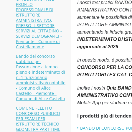
I nostri test pratici
PROFILO
PROFESSIONALE DI
AMMINISTRATIVO CONTABILE
ISTRUTTORE
aumentare le possibil
AMMINISTRATIVO,
ISTRUTTORE AMMINISTRAT
PRESSO IL SETTORE
SERVIZI AL CITTADINO -
aumentando la fiducia gra
SERVIZI DEMOGRAFICI -
INDETERMINATO DI ISTR
Piemonte - Comune di
Castellamonte
aggiornate al 2026
.
Bando del concorso
In questo modo, è possibi
pubblico per
l’assunzione a tempo
CONCORSO PER LA COP
pieno e indeterminato di
ISTRUTTORI / EX CAT. C
n. 1 funzionario
amministrativo/contabile
- Comune di Alice
Inoltre i nostri
Quiz BAND
Castello - Piemonte -
AMMINISTRATIVO CONTAB
Comune di Alice Castello
Mobile App per studiare o
COMUNE FELETTO
CONCORSO PUBBLICO
I prodotti più di tenden
PER ESAMI PER
ISTRUTTORE TECNICO
BANDO DI CONCORSO PUBBL
GEOMETRA PART TIME