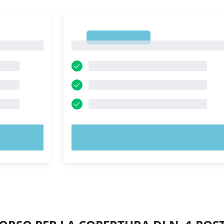
1
1
PROVA ORA!