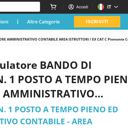
IT
Accedi
zioni
Altre Categorie
ISCRIVITI
E AMMINISTRATIVO CONTABILE AREA ISTRUTTORI / EX CAT C Piemonte Co
imulatore BANDO DI
. 1 POSTO A TEMPO PIE
E AMMINISTRATIVO
AT. C - Piemonte -
. 1 POSTO A TEMPO PIENO ED
IVO CONTABILE - AREA