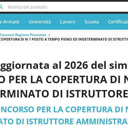
Ricerca del prodotto
e Armate
Università
Lavoro
Scuola
Certifica
Concorsi Regione Piemonte
OPERTURA DI N 1 POSTO A TEMPO PIENO ED INDETERMINATO DI ISTRUTTOR
aggiornata al 2026 del s
 PER LA COPERTURA DI N
ERMINATO DI ISTRUTTOR
 - AREA ISTRUTTORI / EX C
NCORSO PER LA COPERTURA DI N
 Borgaro Torinese
TO DI ISTRUTTORE AMMINISTRAT