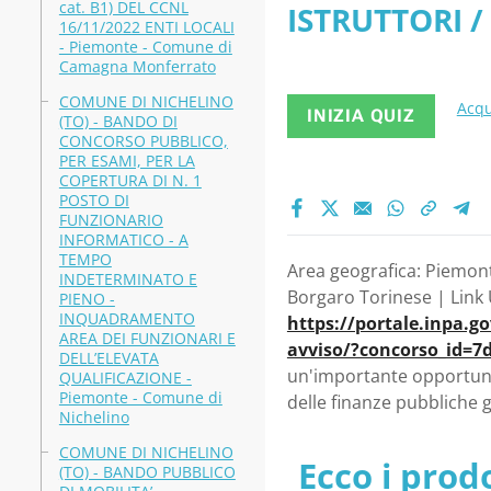
cat. B1) DEL CCNL
ISTRUTTORI /
16/11/2022 ENTI LOCALI
- Piemonte - Comune di
Camagna Monferrato
COMUNE DI NICHELINO
Acqu
INIZIA QUIZ
(TO) - BANDO DI
CONCORSO PUBBLICO,
PER ESAMI, PER LA
COPERTURA DI N. 1
POSTO DI
FUNZIONARIO
INFORMATICO - A
TEMPO
Area geografica: Piemont
INDETERMINATO E
Borgaro Torinese | Link U
PIENO -
INQUADRAMENTO
https://portale.inpa.g
AREA DEI FUNZIONARI E
avviso/?concorso_id=7
DELL’ELEVATA
un'importante opportunit
QUALIFICAZIONE -
Piemonte - Comune di
delle finanze pubbliche 
Nichelino
COMUNE DI NICHELINO
Ecco i prodo
(TO) - BANDO PUBBLICO