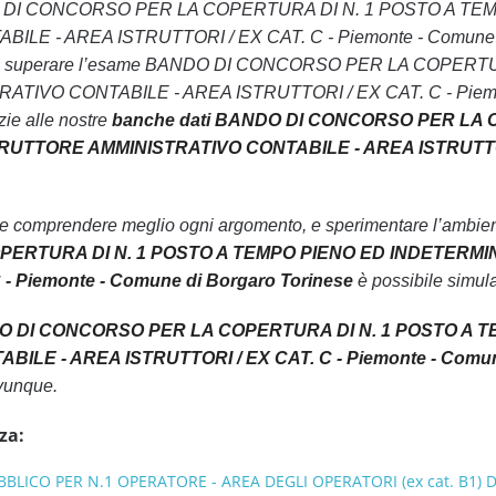
 BANDO DI CONCORSO PER LA COPERTURA DI N. 1 POSTO A
 - AREA ISTRUTTORI / EX CAT. C - Piemonte - Comune di Borg
ità di superare l’esame BANDO DI CONCORSO PER LA COPE
IVO CONTABILE - AREA ISTRUTTORI / EX CAT. C - Piemonte 
zie alle nostre
banche dati BANDO DI CONCORSO PER LA 
UTTORE AMMINISTRATIVO CONTABILE - AREA ISTRUTTORI /
le comprendere meglio ogni argomento, e sperimentare l’ambiente
ERTURA DI N. 1 POSTO A TEMPO PIENO ED INDETERMI
 - Piemonte - Comune di Borgaro Torinese
è possibile simular
O DI CONCORSO PER LA COPERTURA DI N. 1 POSTO A 
ILE - AREA ISTRUTTORI / EX CAT. C - Piemonte - Comune
vunque.
za:
ICO PER N.1 OPERATORE - AREA DEGLI OPERATORI (ex cat. B1) DE