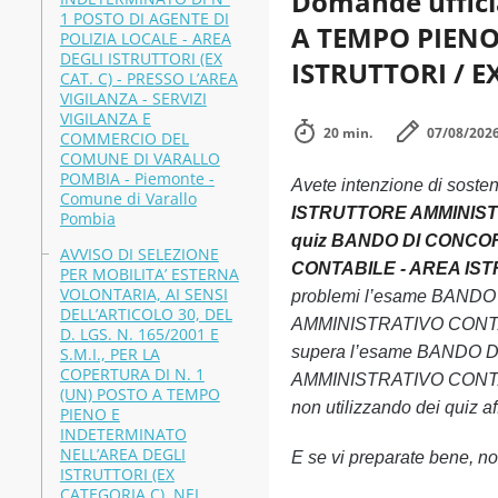
Domande uffici
1 POSTO DI AGENTE DI
A TEMPO PIENO
POLIZIA LOCALE - AREA
DEGLI ISTRUTTORI (EX
ISTRUTTORI / EX
CAT. C) - PRESSO L’AREA
VIGILANZA - SERVIZI
VIGILANZA E
20 min.
07/08/202
COMMERCIO DEL
COMUNE DI VARALLO
POMBIA - Piemonte -
Avete intenzione di soste
Comune di Varallo
ISTRUTTORE AMMINISTRA
Pombia
quiz BANDO DI CONCO
AVVISO DI SELEZIONE
CONTABILE - AREA ISTRU
PER MOBILITA’ ESTERNA
VOLONTARIA, AI SENSI
problemi l’esame BAN
DELL’ARTICOLO 30, DEL
AMMINISTRATIVO CONTABIL
D. LGS. N. 165/2001 E
supera l’esame BANDO
S.M.I., PER LA
COPERTURA DI N. 1
AMMINISTRATIVO CONTABIL
(UN) POSTO A TEMPO
non utilizzando dei quiz aff
PIENO E
INDETERMINATO
NELL’AREA DEGLI
E se vi preparate bene, non
ISTRUTTORI (EX
CATEGORIA C), NEL