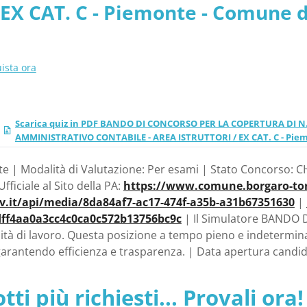
 EX CAT. C - Piemonte - Comune d
ista ora
Scarica quiz in PDF BANDO DI CONCORSO PER LA COPERTURA DI 
AMMINISTRATIVO CONTABILE - AREA ISTRUTTORI / EX CAT. C - Piem
e | Modalità di Valutazione: Per esami | Stato Concorso: CH
fficiale al Sito della PA:
https://www.comune.borgaro-tori
ov.it/api/media/8da84af7-ac17-474f-a35b-a31b67351630
|
dff4aa0a3cc4c0ca0c572b13756bc9c
| Il Simulatore BANDO D
à di lavoro. Questa posizione a tempo pieno e indeterminato
garantendo efficienza e trasparenza. | Data apertura candi
tti più richiesti... Provali ora!