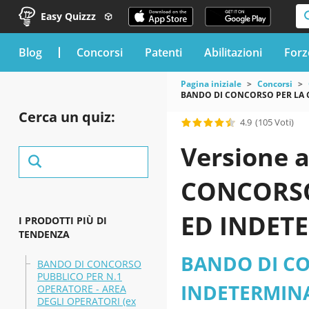
Easy Quizzz
blog
Concorsi
Patenti
Abilitazioni
Forz
Pagina iniziale
Concorsi
BANDO DI CONCORSO PER LA C
Cerca un quiz:
4.9
(105 Voti)
Versione 
CONCORSO
ED INDET
I PRODOTTI PIÙ DI
TENDENZA
CONTABILE
BANDO DI CO
BANDO DI CONCORSO
PUBBLICO PER N.1
Comune di
INDETERMINA
OPERATORE - AREA
DEGLI OPERATORI (ex