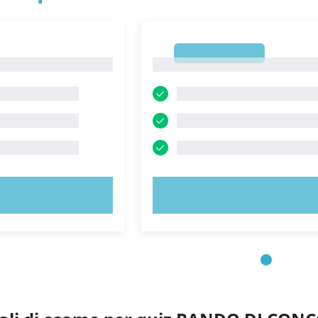
1
1
 ORA!
PROVA ORA!