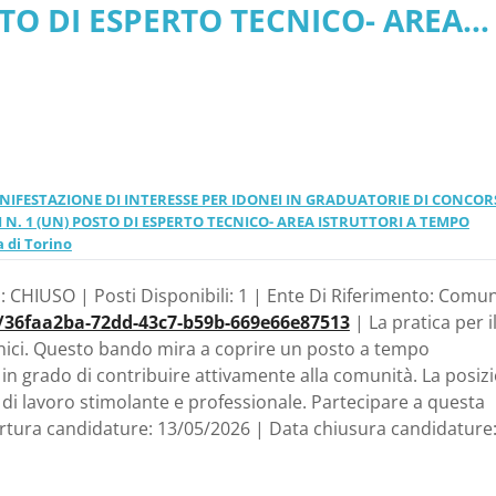
STO DI ESPERTO TECNICO- AREA
TO ED ORARIO PIENO -
IO PIENO - Piemonte - Comune
rino
MANIFESTAZIONE DI INTERESSE PER IDONEI IN GRADUATORIE DI CONCOR
I N. 1 (UN) POSTO DI ESPERTO TECNICO- AREA ISTRUTTORI A TEMPO
 di Torino
: CHIUSO | Posti Disponibili: 1 | Ente Di Riferimento: Comun
a/36faa2ba-72dd-43c7-b59b-669e66e87513
| La pratica per i
cnici. Questo bando mira a coprire un posto a tempo
 in grado di contribuire attivamente alla comunità. La posiz
i lavoro stimolante e professionale. Partecipare a questa
apertura candidature: 13/05/2026 | Data chiusura candidature