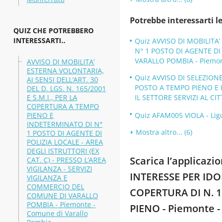
Potrebbe interessarti le
QUIZ CHE POTREBBERO
INTERESSARTI..
Quiz AVVISO DI MOBILITA’
N° 1 POSTO DI AGENTE DI 
VARALLO POMBIA - Piemont
AVVISO DI MOBILITA’
ESTERNA VOLONTARIA,
Quiz AVVISO DI SELEZIONE
AI SENSI DELL’ART. 30
POSTO A TEMPO PIENO E 
DEL D. LGS. N. 165/2001
E S.M.I., PER LA
IL SETTORE SERVIZI AL CI
COPERTURA A TEMPO
PIENO E
Quiz AFAM005 VIOLA - Ligur
INDETERMINATO DI N°
Mostra altro... (6)
1 POSTO DI AGENTE DI
POLIZIA LOCALE - AREA
DEGLI ISTRUTTORI (EX
Scarica l’applica
CAT. C) - PRESSO L’AREA
VIGILANZA - SERVIZI
INTERESSE PER IDO
VIGILANZA E
COMMERCIO DEL
COPERTURA DI N. 
COMUNE DI VARALLO
POMBIA - Piemonte -
PIENO - Piemonte -
Comune di Varallo