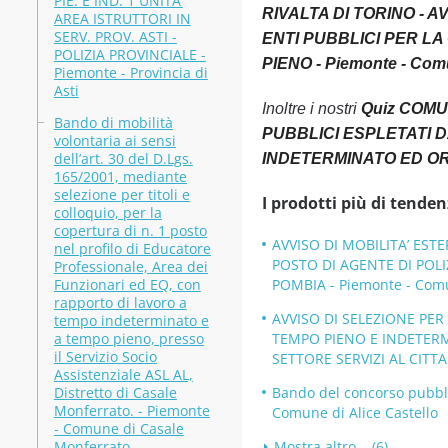
PIE. E IND. 1 UNITA’
RIVALTA DI TORINO - 
AREA ISTRUTTORI IN
SERV. PROV. ASTI -
ENTI PUBBLICI PER LA
POLIZIA PROVINCIALE -
PIENO - Piemonte - Comu
Piemonte - Provincia di
Asti
Inoltre i nostri
Quiz COMU
Bando di mobilità
PUBBLICI ESPLETATI D
volontaria ai sensi
dell’art. 30 del D.Lgs.
INDETERMINATO ED ORARI
165/2001, mediante
selezione per titoli e
I prodotti più di tenden
colloquio, per la
copertura di n. 1 posto
AVVISO DI MOBILITA’ ESTE
nel profilo di Educatore
POSTO DI AGENTE DI POLI
Professionale, Area dei
Funzionari ed EQ, con
POMBIA - Piemonte - Comu
rapporto di lavoro a
AVVISO DI SELEZIONE PER 
tempo indeterminato e
a tempo pieno, presso
TEMPO PIENO E INDETERM
il Servizio Socio
SETTORE SERVIZI AL CITTA
Assistenziale ASL AL,
Distretto di Casale
Bando del concorso pubbli
Monferrato. - Piemonte
Comune di Alice Castello
- Comune di Casale
Monferrato
Mostra altro... (6)