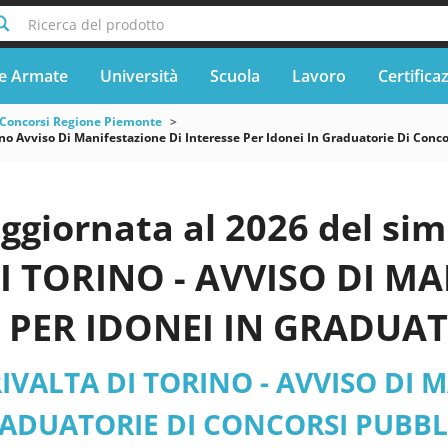
Ricerca del prodotto
e Armate
Università
Scuola
Lavoro
Certifica
Concorsi Regione Piemonte
o Avviso Di Manifestazione Di Interesse Per Idonei In Graduatorie Di Concors
aggiornata al 2026 del s
I TORINO - AVVISO DI M
 PER IDONEI IN GRADUA
ESPLETATI DA ALTRI ENTI
VALTA DI TORINO - AVVISO DI M
 DI N. 1 (UN) POSTO DI
ADUATORIE DI CONCORSI PUBBLI