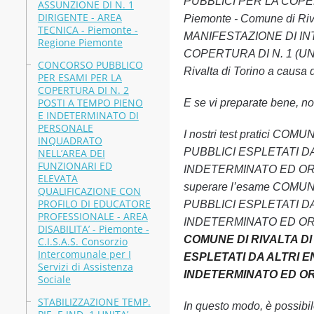
PUBBLICI PER LA COPE
ASSUNZIONE DI N. 1
DIRIGENTE - AREA
Piemonte - Comune di Riv
TECNICA - Piemonte -
MANIFESTAZIONE DI IN
Regione Piemonte
COPERTURA DI N. 1 (U
CONCORSO PUBBLICO
Rivalta di Torino a causa d
PER ESAMI PER LA
COPERTURA DI N. 2
POSTI A TEMPO PIENO
E se vi preparate bene, non
E INDETERMINATO DI
PERSONALE
I nostri test pratici
INQUADRATO
PUBBLICI ESPLETATI D
NELL’AREA DEI
FUNZIONARI ED
INDETERMINATO ED ORARIO P
ELEVATA
superare l’esame COMU
QUALIFICAZIONE CON
PROFILO DI EDUCATORE
PUBBLICI ESPLETATI D
PROFESSIONALE - AREA
INDETERMINATO ED ORARIO 
DISABILITA’ - Piemonte -
COMUNE DI RIVALTA DI
C.I.S.A.S. Consorzio
Intercomunale per I
ESPLETATI DA ALTRI E
Servizi di Assistenza
INDETERMINATO ED ORARI
Sociale
STABILIZZAZIONE TEMP.
In questo modo, è possibi