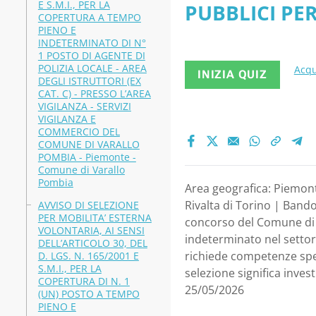
E S.M.I., PER LA
PUBBLICI PER
ISTRUTTO
COPERTURA A TEMPO
PIENO E
ISTRUTTORI 
INDETERMINATO DI N°
Piemonte -
1 POSTO DI AGENTE DI
Rivalta di To
POLIZIA LOCALE - AREA
Acqu
INIZIA QUIZ
DEGLI ISTRUTTORI (EX
CAT. C) - PRESSO L’AREA
VIGILANZA - SERVIZI
VIGILANZA E
COMMERCIO DEL
COMUNE DI VARALLO
POMBIA - Piemonte -
Comune di Varallo
Pombia
Area geografica: Piemont
Rivalta di Torino | Bando
AVVISO DI SELEZIONE
PER MOBILITA’ ESTERNA
concorso del Comune di R
VOLONTARIA, AI SENSI
indeterminato nel settore
DELL’ARTICOLO 30, DEL
richiede competenze spe
D. LGS. N. 165/2001 E
S.M.I., PER LA
selezione significa inve
COPERTURA DI N. 1
25/05/2026
(UN) POSTO A TEMPO
PIENO E