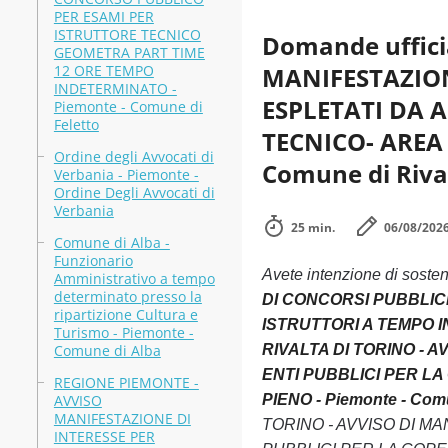
PER ESAMI PER
ISTRUTTORE TECNICO
Domande uffici
GEOMETRA PART TIME
12 ORE TEMPO
MANIFESTAZION
INDETERMINATO -
ESPLETATI DA A
Piemonte - Comune di
Feletto
TECNICO- AREA
Ordine degli Avvocati di
Comune di Rival
Verbania - Piemonte -
Ordine Degli Avvocati di
Verbania
25 min.
06/08/202
Comune di Alba -
Funzionario
Avete intenzione di soste
Amministrativo a tempo
determinato presso la
DI CONCORSI PUBBLICI
ripartizione Cultura e
ISTRUTTORI A TEMPO IN
Turismo - Piemonte -
Comune di Alba
RIVALTA DI TORINO - 
ENTI PUBBLICI PER LA
REGIONE PIEMONTE -
AVVISO
PIENO - Piemonte - Comu
MANIFESTAZIONE DI
TORINO - AVVISO DI M
INTERESSE PER