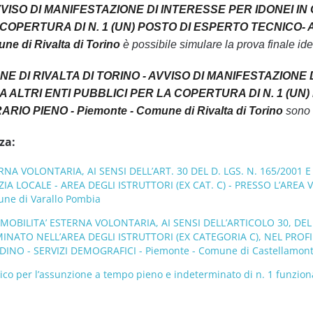
AVVISO DI MANIFESTAZIONE DI INTERESSE PER IDONEI I
 COPERTURA DI N. 1 (UN) POSTO DI ESPERTO TECNICO
ne di Rivalta di Torino
è possibile simulare la prova finale iden
NE DI RIVALTA DI TORINO - AVVISO DI MANIFESTAZIONE
A ALTRI ENTI PUBBLICI PER LA COPERTURA DI N. 1 (U
O PIENO - Piemonte - Comune di Rivalta di Torino
sono a
za:
RNA VOLONTARIA, AI SENSI DELL’ART. 30 DEL D. LGS. N. 165/2001
ZIA LOCALE - AREA DEGLI ISTRUTTORI (EX CAT. C) - PRESSO L’ARE
ne di Varallo Pombia
MOBILITA’ ESTERNA VOLONTARIA, AI SENSI DELL’ARTICOLO 30, DEL D
INATO NELL’AREA DEGLI ISTRUTTORI (EX CATEGORIA C), NEL PROF
DINO - SERVIZI DEMOGRAFICI - Piemonte - Comune di Castellamon
co per l’assunzione a tempo pieno e indeterminato di n. 1 funziona