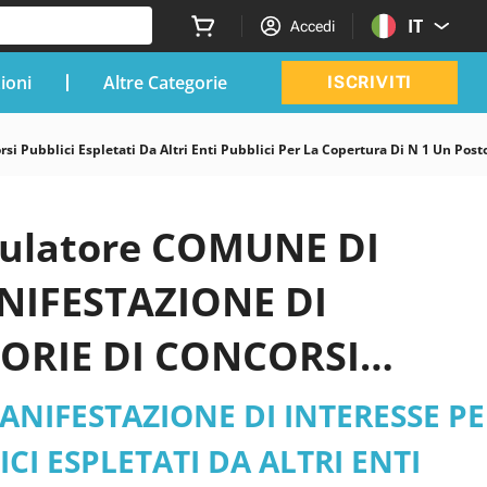
IT
Accedi
zioni
Altre Categorie
ISCRIVITI
i Pubblici Espletati Da Altri Enti Pubblici Per La Copertura Di N 1 Un Post
imulatore COMUNE DI
ANIFESTAZIONE DI
TORIE DI CONCORSI
 PUBBLICI PER LA
ANIFESTAZIONE DI INTERESSE P
 ESPERTO TECNICO- AREA
CI ESPLETATI DA ALTRI ENTI