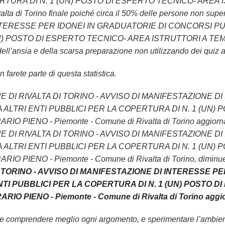
RTURA DI N. 1 (UN) POSTO DI ESPERTO TECNICO- AREA
alta di Torino finale poiché circa il 50% delle persone non
TERESSE PER IDONEI IN GRADUATORIE DI CONCORSI PUBB
N) POSTO DI ESPERTO TECNICO- AREA ISTRUTTORI A TEMP
ell’ansia e della scarsa preparazione non utilizzando dei quiz af
 farete parte di questa statistica.
 COMUNE DI RIVALTA DI TORINO - AVVISO DI MANIFESTAZIO
A ALTRI ENTI PUBBLICI PER LA COPERTURA DI N. 1 (UN
IENO - Piemonte - Comune di Rivalta di Torino aggiornati son
NE DI RIVALTA DI TORINO - AVVISO DI MANIFESTAZIONE
A ALTRI ENTI PUBBLICI PER LA COPERTURA DI N. 1 (UN
PIENO - Piemonte - Comune di Rivalta di Torino, diminuendo
 TORINO - AVVISO DI MANIFESTAZIONE DI INTERESSE P
NTI PUBBLICI PER LA COPERTURA DI N. 1 (UN) POSTO 
O PIENO - Piemonte - Comune di Rivalta di Torino aggio
le comprendere meglio ogni argomento, e sperimentare l’ambiente