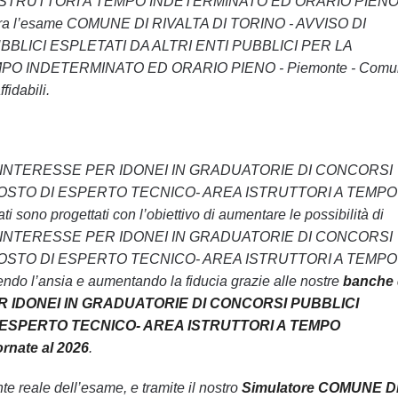
 ISTRUTTORI A TEMPO INDETERMINATO ED ORARIO PIENO
 supera l’esame COMUNE DI RIVALTA DI TORINO - AVVISO DI
LICI ESPLETATI DA ALTRI ENTI PUBBLICI PER LA
O INDETERMINATO ED ORARIO PIENO - Piemonte - Comun
fidabili.
NE DI INTERESSE PER IDONEI IN GRADUATORIE DI CONCORSI
) POSTO DI ESPERTO TECNICO- AREA ISTRUTTORI A TEMPO
o progettati con l’obiettivo di aumentare le possibilità di
 DI INTERESSE PER IDONEI IN GRADUATORIE DI CONCORSI
) POSTO DI ESPERTO TECNICO- AREA ISTRUTTORI A TEMPO
 l’ansia e aumentando la fiducia grazie alle nostre
banche 
ER IDONEI IN GRADUATORIE DI CONCORSI PUBBLICI
DI ESPERTO TECNICO- AREA ISTRUTTORI A TEMPO
rnate al 2026
.
 reale dell’esame, e tramite il nostro
Simulatore COMUNE D