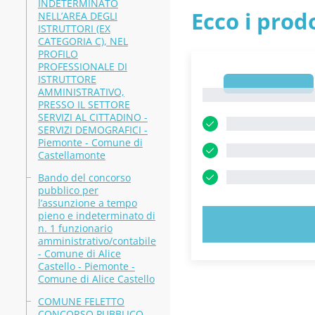
INDETERMINATO
Ecco i prodo
NELL’AREA DEGLI
ISTRUTTORI (EX
CATEGORIA C), NEL
PROFILO
PROFESSIONALE DI
ISTRUTTORE
1
AMMINISTRATIVO,
1
PRESSO IL SETTORE
SERVIZI AL CITTADINO -
SERVIZI DEMOGRAFICI -
Piemonte - Comune di
Castellamonte
Bando del concorso
pubblico per
l’assunzione a tempo
pieno e indeterminato di
PROVA
n. 1 funzionario
amministrativo/contabile
- Comune di Alice
Castello - Piemonte -
Comune di Alice Castello
COMUNE FELETTO
CONCORSO PUBBLICO