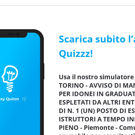
Scarica subito l
Quizzz!
Usa il nostro simulator
TORINO - AVVISO DI MA
PER IDONEI IN GRADUAT
ESPLETATI DA ALTRI EN
DI N. 1 (UN) POSTO DI 
ISTRUTTORI A TEMPO I
PIENO - Piemonte - Comu