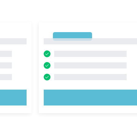
1
1
PROVA ORA!