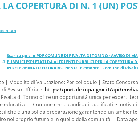
 LA COPERTURA DI N. 1 (UN) PO
RI A TEMPO INDETERMINA
A TEMPO INDETERMINATO ED ORAR
 Comune di Rivalta di To
rino
ista ora
Scarica quiz in PDF COMUNE DI RIVALTA DI TORINO - AVVISO DI 
PUBBLICI ESPLETATI DA ALTRI ENTI PUBBLICI PER LA COPERTURA D
INDETERMINATO ED ORARIO PIENO - Piemonte - Comune di Rivalta
e | Modalità di Valutazione: Per colloquio | Stato Concorso
 di Avviso Ufficiale:
https://portale.inpa.gov.it/api/medi
ivalta di Torino offre un'opportunità unica per esperti te
 educativo. Il Comune cerca candidati qualificati e motivati
cifiche e una solida preparazione garantendo un ambiente d
stire nel proprio futuro e in quello della comunità. | Data 