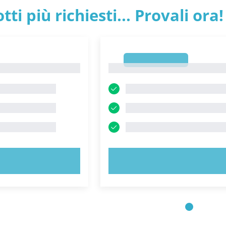
tti più richiesti... Provali ora!
1
1
 ORA!
PROVA ORA!