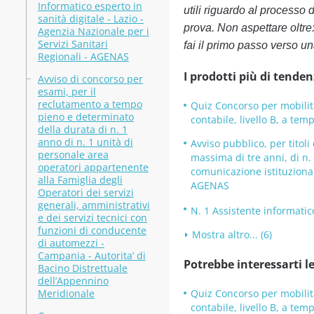
Informatico esperto in
utili riguardo al processo 
sanità digitale - Lazio -
prova. Non aspettare oltre: 
Agenzia Nazionale per i
Servizi Sanitari
fai il primo passo verso un
Regionali - AGENAS
I prodotti più di tenden
Avviso di concorso per
esami, per il
reclutamento a tempo
Quiz Concorso per mobilità
pieno e determinato
contabile, livello B, a te
della durata di n. 1
anno di n. 1 unità di
Avviso pubblico, per titol
personale area
massima di tre anni, di n.
operatori appartenente
comunicazione istituzionale
alla Famiglia degli
AGENAS
Operatori dei servizi
generali, amministrativi
N. 1 Assistente informatic
e dei servizi tecnici con
funzioni di conducente
Mostra altro... (6)
di automezzi -
Campania - Autorita’ di
Potrebbe interessarti le
Bacino Distrettuale
dell’Appennino
Meridionale
Quiz Concorso per mobilità
contabile, livello B, a te