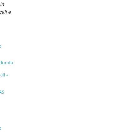
lla
cali e
o
 durata
ali -
NAS
o