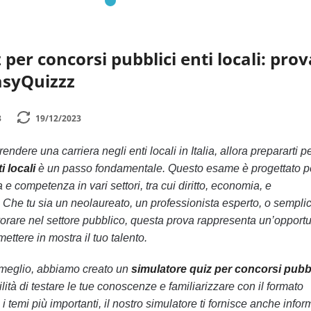
per concorsi pubblici enti locali: prov
asyQuizzz
3
19/12/2023
ndere una carriera negli enti locali in Italia, allora prepararti pe
i locali
è un passo fondamentale. Questo esame è progettato p
e competenza in vari settori, tra cui diritto, economia, e
 Che tu sia un neolaureato, un professionista esperto, o sempl
orare nel settore pubblico, questa prova rappresenta un’opportu
mettere in mostra il tuo talento.
al meglio, abbiamo creato un
simulatore quiz per concorsi pubbl
ilità di testare le tue conoscenze e familiarizzare con il formato
 i temi più importanti, il nostro simulatore ti fornisce anche info