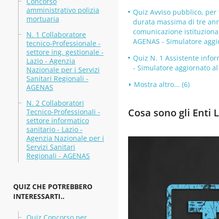
Concorso
amministrativo polizia
Quiz Avviso pubblico, per 
mortuaria
durata massima di tre anni
comunicazione istituzionale
N. 1 Collaboratore
AGENAS - Simulatore aggi
tecnico-Professionale -
settore ing. gestionale -
Quiz N. 1 Assistente infor
Lazio - Agenzia
- Simulatore aggiornato a
Nazionale per i Servizi
Sanitari Regionali -
Mostra altro... (6)
AGENAS
N. 2 Collaboratori
Cosa sono gli Enti L
Tecnico-Professionali -
settore informatico
sanitario - Lazio -
Agenzia Nazionale per i
Servizi Sanitari
Regionali - AGENAS
QUIZ CHE POTREBBERO
INTERESSARTI..
Quiz Concorso per