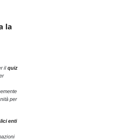
a la
r il
quiz
er
icemente
nità per
ici enti
rmazioni