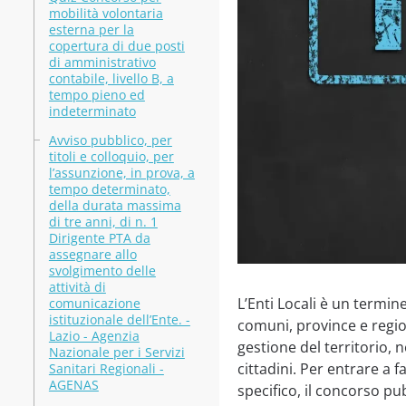
mobilità volontaria
esterna per la
copertura di due posti
di amministrativo
contabile, livello B, a
tempo pieno ed
indeterminato
Avviso pubblico, per
titoli e colloquio, per
l’assunzione, in prova, a
tempo determinato,
della durata massima
di tre anni, di n. 1
Dirigente PTA da
assegnare allo
svolgimento delle
attività di
L’Enti Locali è un termin
comunicazione
istituzionale dell’Ente. -
comuni, province e regi
Lazio - Agenzia
gestione del territorio, n
Nazionale per i Servizi
cittadini. Per entrare a 
Sanitari Regionali -
AGENAS
specifico, il concorso pub