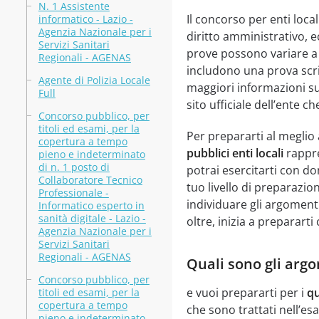
N. 1 Assistente
Il concorso per enti loca
informatico - Lazio -
Agenzia Nazionale per i
diritto amministrativo, e
Servizi Sanitari
prove possono variare a 
Regionali - AGENAS
includono una prova scri
Agente di Polizia Locale
maggiori informazioni sul
Full
sito ufficiale dell’ente c
Concorso pubblico, per
titoli ed esami, per la
Per prepararti al meglio 
copertura a tempo
pubblici enti locali
rappre
pieno e indeterminato
di n. 1 posto di
potrai esercitarti con do
Collaboratore Tecnico
tuo livello di preparazion
Professionale -
individuare gli argoment
Informatico esperto in
sanità digitale - Lazio -
oltre, inizia a prepararti
Agenzia Nazionale per i
Servizi Sanitari
Regionali - AGENAS
Quali sono gli argo
Concorso pubblico, per
e vuoi prepararti per i
qu
titoli ed esami, per la
copertura a tempo
che sono trattati nell’esa
pieno e indeterminato