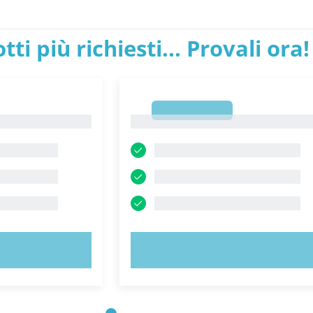
tti più richiesti... Provali ora!
1
1
ORA!
PROVA ORA!