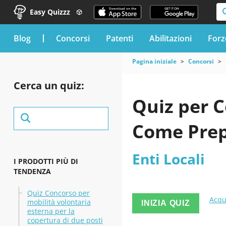
Easy Quizzz
blog
Concorsi
Patenti
Abilitazioni
Forz
Pagina iniziale
Concorsi
Cerca un quiz:
Quiz per C
Come Prep
Enti Locali
I PRODOTTI PIÙ DI
TENDENZA
Quiz Concorso per
Acqu
mobilità volontaria
INIZIA QUIZ
esterna per la
copertura di due posti