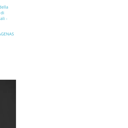
della
 di
ali -
- AGENAS