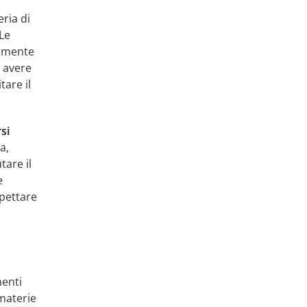
ria di
 Le
tamente
r avere
tare il
si
a,
tare il
e
pettare
menti
 materie