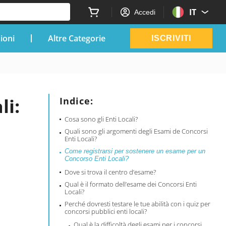
IT
Accedi
zioni
Altre Categorie
ISCRIVITI
li:
Indice:
Cosa sono gli Enti Locali?
Quali sono gli argomenti degli Esami de Concorsi
Enti Locali?
Come registrarsi per sostenere un esame per un
Concorso Enti Locali?
Dove si trova il centro d’esame?
Qual è il formato dell’esame dei Concorsi Enti
Locali?
Perché dovresti testare le tue abilità con i quiz per
concorsi pubblici enti locali?
Qual è la difficoltà degli esami per i concorsi