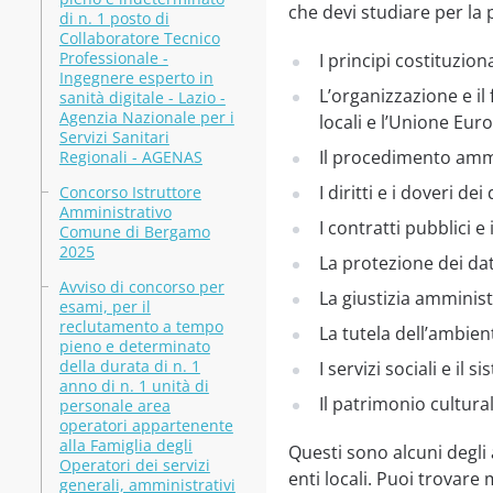
che devi studiare per la 
di n. 1 posto di
Collaboratore Tecnico
Professionale -
I principi costituzional
Ingegnere esperto in
L’organizzazione e il 
sanità digitale - Lazio -
Agenzia Nazionale per i
locali e l’Unione Eur
Servizi Sanitari
Il procedimento ammi
Regionali - AGENAS
I diritti e i doveri d
Concorso Istruttore
Amministrativo
I contratti pubblici e 
Comune di Bergamo
2025
La protezione dei dat
Avviso di concorso per
La giustizia amministr
esami, per il
reclutamento a tempo
La tutela dell’ambien
pieno e determinato
della durata di n. 1
I servizi sociali e il 
anno di n. 1 unità di
Il patrimonio cultura
personale area
operatori appartenente
alla Famiglia degli
Questi sono alcuni degli
Operatori dei servizi
enti locali. Puoi trovare m
generali, amministrativi