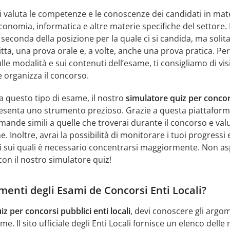
li valuta le competenze e le conoscenze dei candidati in mate
conomia, informatica e altre materie specifiche del settore.
seconda della posizione per la quale ci si candida, ma soli
tta, una prova orale e, a volte, anche una prova pratica. Pe
le modalità e sui contenuti dell’esame, ti consigliamo di visi
he organizza il concorso.
a questo tipo di esame, il nostro
simulatore quiz per concor
senta uno strumento prezioso. Grazie a questa piattaform
mande simili a quelle che troverai durante il concorso e valu
e. Inoltre, avrai la possibilità di monitorare i tuoi progressi 
i sui quali è necessario concentrarsi maggiormente. Non as
 con il nostro simulatore quiz!
menti degli Esami de Concorsi Enti Locali?
iz per concorsi pubblici enti locali
, devi conoscere gli argo
me. Il sito ufficiale degli Enti Locali fornisce un elenco delle