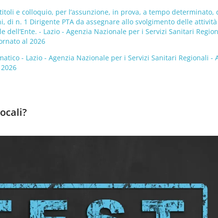
titoli e colloquio, per l’assunzione, in prova, a tempo determinato, 
, di n. 1 Dirigente PTA da assegnare allo svolgimento delle attività
 dell’Ente. - Lazio - Agenzia Nazionale per i Servizi Sanitari Region
ornato al 2026
matico - Lazio - Agenzia Nazionale per i Servizi Sanitari Regionali 
l 2026
ocali?