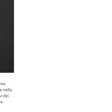
ome
e nella
si dei
me