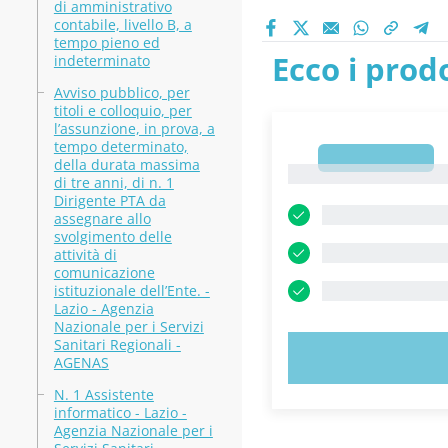
di amministrativo
contabile, livello B, a
tempo pieno ed
Ecco i prodo
indeterminato
Avviso pubblico, per
titoli e colloquio, per
l’assunzione, in prova, a
tempo determinato,
1
della durata massima
1
di tre anni, di n. 1
Dirigente PTA da
assegnare allo
svolgimento delle
attività di
comunicazione
istituzionale dell’Ente. -
Lazio - Agenzia
Nazionale per i Servizi
Sanitari Regionali -
PROVA 
AGENAS
N. 1 Assistente
informatico - Lazio -
Agenzia Nazionale per i