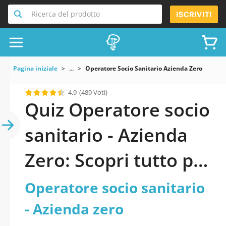
Ricerca del prodotto
ISCRIVITI
Pagina iniziale
...
Operatore Socio Sanitario Azienda Zero
4.9
(489 Voti)
Quiz Operatore socio
sanitario - Azienda
Zero: Scopri tutto per
superarlo
Operatore socio sanitario
- Azienda zero