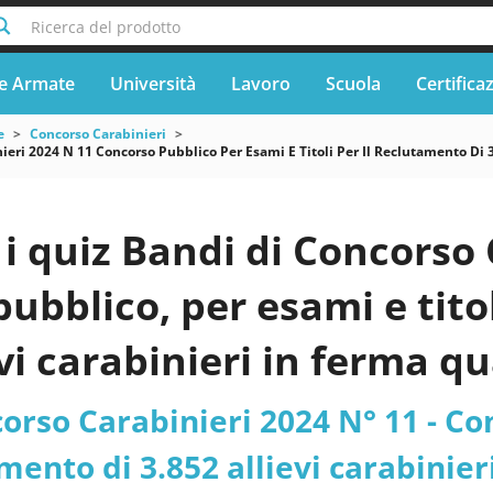
Ricerca del prodotto
e Armate
Università
Lavoro
Scuola
Certifica
e
Concorso Carabinieri
ieri 2024 N 11 Concorso Pubblico Per Esami E Titoli Per Il Reclutamento Di 
 quiz Bandi di Concorso C
ubblico, per esami e titol
evi carabinieri in ferma q
e carabinieri dell’Arma d
orso Carabinieri 2024 N° 11 - Con
rnati
amento di 3.852 allievi carabinie