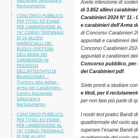
Nazionale Selezione e
Avete intenzione di soste
Reclutamento
di 3.852 allievi carabini
CONCORSO PUBBLICO,
Carabinieri 2024 N° 11 - 
PER TITOLI ED ESAMI,
e carabinieri dell’Arma d
PER L’AMMISSIONE AL
16° CORSO TRIENNALE
di Concorso Carabinieri 202
DI 24 ALLIEVI
appuntati e carabinieri de
MARESCIALLI DEL
Concorso Carabinieri 2024 
RUOLO ISPETTORI
DELL’ARMA DEI
appuntati e carabinieri del
CARABINIERI IN
Concorso pubblico, per es
POSSESSO
DELL’ATTESTATO DI
dei Carabinieri pdf
.
BILINGUISMO. -
Trentino Alto Adige -
Siete pronti a studiare co
Arma dei Carabinieri -
Centro Nazionale
e titoli, per il reclutame
Selezione e
per non fare più parte di q
Reclutamento
CONCORSO PUBBLICO,
I nostri test pratici Bandi
PER TITOLI ED ESAMI,
quadriennale del ruolo app
PER L’AMMISSIONE AL
superare l’esame Bandi di 
16° CORSO TRIENNALE
DI 898 ALLIEVI
quadriennale del ruolo app