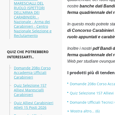
MARESCIALLI DEL
nostre
banche dati Bandi 
RUOLO ISPETTORI
DELL’ARMA DEI
ferma quadriennale del r
CARABINIERI. -
Nazionale - Arma dei
In questo modo potrete st
Carabinieri - Centro
di Concorso Carabinieri 2
Nazionale Selezione e
Reclutamento
ruolo appuntati e carabin
Inoltre i nostri
pdf Bandi di
QUIZ CHE POTREBBERO
ferma quadriennale del ru
INTERESSARTI..
Web per studiare ovunque
Domande 208o Corso
I prodotti più di tenden
Accademia Ufficiali
Carabinieri
Domande 208o Corso Accad
Quiz Selezione 157
Allievi Marescialli
Quiz Selezione 157 Allievi
Carabinieri
Domande Ufficiali Tecnici 
Quiz Allievi Carabinieri
Atleti 15 Posti 2026
Mostra altro... (6)