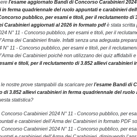
nere
l’esame aggiornato Bandi di Concorso Carabinieri 2024 N
eri in ferma quadriennale del ruolo appuntati e carabinieri del
Concorso pubblico, per esami e titoli, per il reclutamento di 
ei Carabinieri aggiornati al 2026 in formato pdf
è stata scritt
4 N° 11 - Concorso pubblico, per esami e titoli, per il reclutame
ll’Arma dei Carabinieri finale. Infatti senza una adeguata prepa
N° 11 - Concorso pubblico, per esami e titoli, per il reclutament
l’Arma dei Carabinieri poichè non utilizzano dei quiz affidabili e 
ami e titoli, per il reclutamento di 3.852 allievi carabinieri
n le nostre prove stampabili da scaricare per
l’esame Bandi di C
nto di 3.852 allievi carabinieri in ferma quadriennale del ruol
uesta statistica?
 di Concorso Carabinieri 2024 N° 11 - Concorso pubblico, per esami 
untati e carabinieri dell’Arma dei Carabinieri in formato PDF son
Concorso Carabinieri 2024 N° 11 - Concorso pubblico, per esami e 
untati e carabinieri dell’Arma dei Carabinieri, diminuendo l’ans