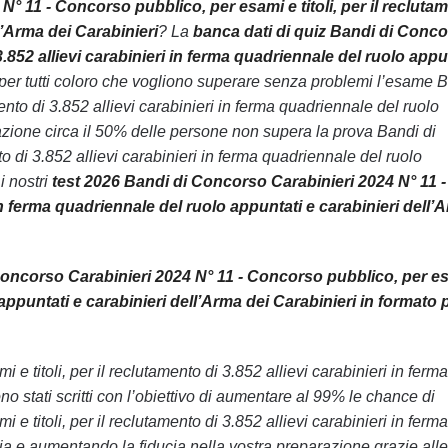
° 11 - Concorso pubblico, per esami e titoli, per il recluta
l’Arma dei Carabinieri
? La
banca dati di quiz Bandi di Conc
3.852 allievi carabinieri in ferma quadriennale del ruolo appu
a per tutti coloro che vogliono superare senza problemi l’esame 
nto di 3.852 allievi carabinieri in ferma quadriennale del ruolo
razione circa il 50% delle persone non supera la prova Bandi di
o di 3.852 allievi carabinieri in ferma quadriennale del ruolo
i nostri
test 2026 Bandi di Concorso Carabinieri 2024 N° 11 -
 in ferma quadriennale del ruolo appuntati e carabinieri dell’
oncorso Carabinieri 2024 N° 11 - Concorso pubblico, per e
o appuntati e carabinieri dell’Arma dei Carabinieri in formato 
e titoli, per il reclutamento di 3.852 allievi carabinieri in ferma
o stati scritti con l’obiettivo di aumentare al 99% le chance di
titoli, per il reclutamento di 3.852 allievi carabinieri in ferma
ia e aumentando la fiducia nella vostra preparazione grazie alle