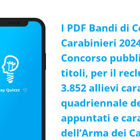
I PDF Bandi di 
Carabinieri 2024
Concorso pubbli
titoli, per il re
3.852 allievi ca
quadriennale de
appuntati e car
dell’Arma dei Ca