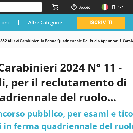
IT
Accedi
zioni
Altre Categorie
ISCRIVITI
3852 Allievi Carabinieri In Ferma Quadriennale Del Ruolo Appuntati E Carab
arabinieri 2024 N° 11 -
i, per il reclutamento di
uadriennale del ruolo
ei Carabinieri pdf versio
corso pubblico, per esami e titol
ri in ferma quadriennale del ruol