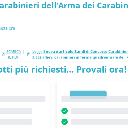
arabinieri dell’Arma dei Carabin
ista ora
|
SCARICA
Leggi il nostro articolo Bandi di Concorso Carabinier
IL PDF
3.852 allievi carabinieri in ferma quadriennale del 
tti più richiesti... Provali ora!
1
1