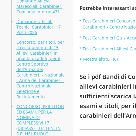
Domande Allievi
Marescialli Carabinieri
Potrebbe interessarti s
Concorso Interno 431
Test Carabinieri Concorso 
Domande Ufficiali
Tecnici Carabinieri 17
Carabinieri - Centro Nazi
Posti 2026
Test Carabinieri Quiz Acc
Concorso, per titoli, per
il reclutamento di 15
Test Carabinieri Allievi 
Allievi Carabinieri in
qualità di atleti, per il
Mostra altro... (6)
Centro Sportivo
dell’Arma dei
Carabinieri. - Nazionale
Se i pdf Bandi di C
- Arma dei Carabinieri -
allievi carabinieri
Centro Nazionale
Selezione e
sufficienti scarica
Reclutamento
esami e titoli, per
CONCORSO, PER TITOLI
ED ESAMI, PER LA
carabinieri dell’Ar
NOMINA DI
COMPLESSIVI 17
(DICIASSETTE) TEN. IN
S.P. NEL RUOLO