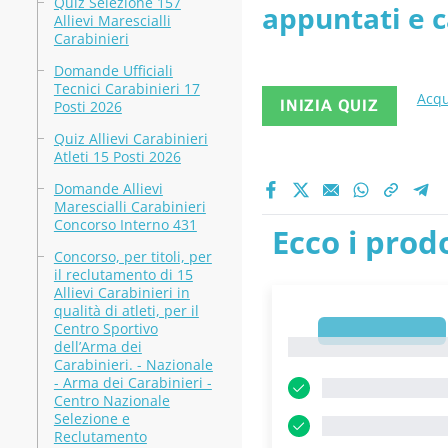
Quiz Selezione 157
appuntati e c
Allievi Marescialli
Carabinieri
Domande Ufficiali
Tecnici Carabinieri 17
Acqu
INIZIA QUIZ
Posti 2026
Quiz Allievi Carabinieri
Atleti 15 Posti 2026
Domande Allievi
Marescialli Carabinieri
Concorso Interno 431
Ecco i prodo
Concorso, per titoli, per
il reclutamento di 15
Allievi Carabinieri in
qualità di atleti, per il
Centro Sportivo
1
1
dell’Arma dei
Carabinieri. - Nazionale
- Arma dei Carabinieri -
Centro Nazionale
Selezione e
Reclutamento