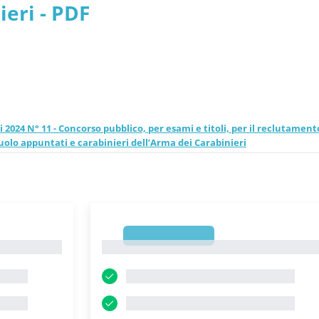
ieri - PDF
i 2024 N° 11 - Concorso pubblico, per esami e titoli, per il reclutament
ruolo appuntati e carabinieri dell’Arma dei Carabinieri
1
1