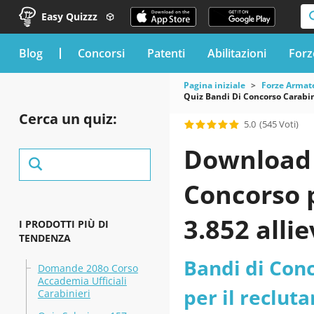
Easy Quizzz
blog
Concorsi
Patenti
Abilitazioni
Forz
Pagina iniziale
Forze Armat
Quiz Bandi Di Concorso Carabin
Cerca un quiz:
5.0
(545 Voti)
Download i
Concorso p
3.852 alli
I PRODOTTI PIÙ DI
TENDENZA
appuntati 
Bandi di Conc
Domande 208o Corso
Accademia Ufficiali
2026 aggio
per il reclut
Carabinieri