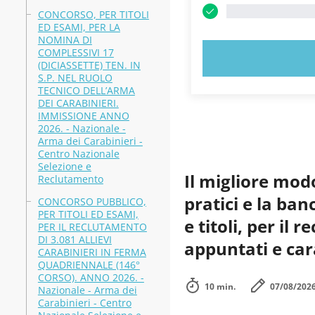
CONCORSO, PER TITOLI
ED ESAMI, PER LA
NOMINA DI
COMPLESSIVI 17
PROVA
(DICIASSETTE) TEN. IN
S.P. NEL RUOLO
TECNICO DELL’ARMA
DEI CARABINIERI.
IMMISSIONE ANNO
2026. - Nazionale -
Arma dei Carabinieri -
Centro Nazionale
Selezione e
Il migliore mod
Reclutamento
pratici e la ba
CONCORSO PUBBLICO,
PER TITOLI ED ESAMI,
e titoli, per il
PER IL RECLUTAMENTO
DI 3.081 ALLIEVI
appuntati e car
CARABINIERI IN FERMA
QUADRIENNALE (146°
CORSO). ANNO 2026. -
10 min.
07/08/202
Nazionale - Arma dei
Carabinieri - Centro