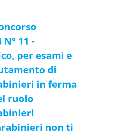
Concorso
 N° 11 -
co, per esami e
clutamento di
rabinieri in ferma
l ruolo
abinieri
rabinieri non ti