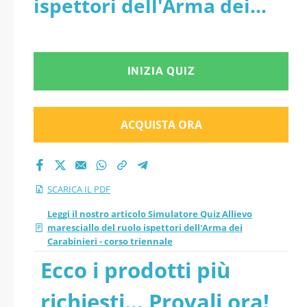
ispettori dell'Arma dei
Carabinieri - corso
Carabinieri - corso
triennale pdf
triennale - PDF
INIZIA QUIZ
versione 2026
aggiornati
ACQUISTA ORA
SCARICA IL PDF
Leggi il nostro articolo Simulatore Quiz Allievo
maresciallo del ruolo ispettori dell'Arma dei
Carabinieri - corso triennale
Ecco i prodotti più
richiesti... Provali ora!