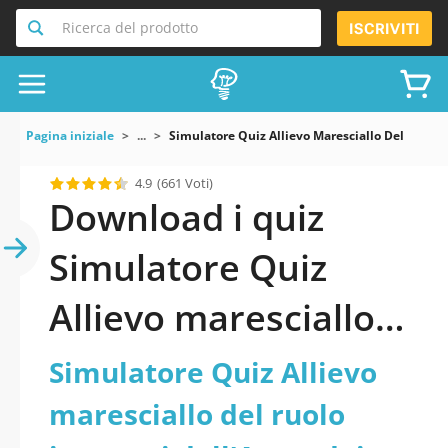
Ricerca del prodotto
ISCRIVITI
Pagina iniziale
...
Simulatore Quiz Allievo Maresciallo Del Ruolo 
4.9
(661 Voti)
Download i quiz
Simulatore Quiz
Allievo maresciallo
del ruolo ispettori
Simulatore Quiz Allievo
dell’Arma dei
maresciallo del ruolo