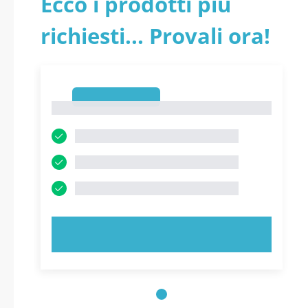
Ecco i prodotti più
Reclutamento pdf
richiesti... Provali ora!
versione 2026
aggiornati
1
1
PROVA ORA!