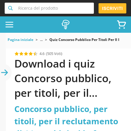
Ricerca del prodotto
ISCRIVITI
Pagina iniziale
...
Quiz Concorso Pubblico Per Titoli Per Il Reclu
4.6
(505 Voti)
Download i quiz
Concorso pubblico,
per titoli, per il
reclutamento di 14
Concorso pubblico, per
carabinieri in ferma
titoli, per il reclutamento