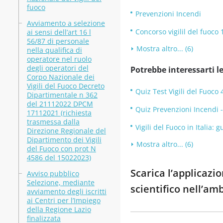
fuoco
Prevenzioni Incendi
Avviamento a selezione
Concorso vigilil del fuoco 
ai sensi dell’art 16 l
56/87 di personale
Mostra altro... (6)
nella qualifica di
operatore nel ruolo
degli operatori del
Potrebbe interessarti le
Corpo Nazionale dei
Vigili del Fuoco Decreto
Quiz Test Vigili del Fuoco
Dipartimentale n 362
del 21112022 DPCM
Quiz Prevenzioni Incendi 
17112021 (richiesta
trasmessa dalla
Vigili del Fuoco in Italia:
Direzione Regionale del
Dipartimento dei Vigili
Mostra altro... (6)
del Fuoco con prot N
4586 del 15022023)
Scarica l’applicazi
Avviso pubblico
Selezione, mediante
scientifico nell’am
avviamento degli iscritti
ai Centri per l’Impiego
della Regione Lazio
finalizzata