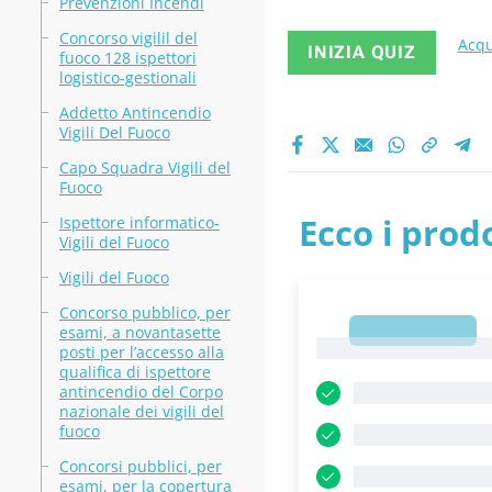
Prevenzioni Incendi
Concorso vigilil del
Acqu
INIZIA QUIZ
fuoco 128 ispettori
logistico-gestionali
Addetto Antincendio
Vigili Del Fuoco
Capo Squadra Vigili del
Fuoco
Ecco i prodo
Ispettore informatico-
Vigili del Fuoco
Vigili del Fuoco
Concorso pubblico, per
1
esami, a novantasette
1
posti per l’accesso alla
qualifica di ispettore
antincendio del Corpo
nazionale dei vigili del
fuoco
Concorsi pubblici, per
esami, per la copertura