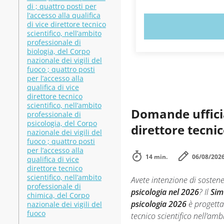
di ; quattro posti per
l’accesso alla qualifica
di vice direttore tecnico
PROVA 
scientifico, nell’ambito
professionale di
biologia, del Corpo
nazionale dei vigili del
fuoco ; quattro posti
per l’accesso alla
qualifica di vice
direttore tecnico
scientifico, nell’ambito
Domande ufficia
professionale di
psicologia, del Corpo
direttore tecnic
nazionale dei vigili del
fuoco ; quattro posti
per l’accesso alla
14 min.
06/08/202
qualifica di vice
direttore tecnico
scientifico, nell’ambito
Avete intenzione di sosten
professionale di
psicologia nel 2026
? Il
Sim
chimica, del Corpo
psicologia 2026
è progetta
nazionale dei vigili del
fuoco
tecnico scientifico nell’am