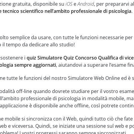
zione gratuita, disponibile su
iOS
e
Android
, per prepararvi a
re tecnico scientifico nell’ambito professionale di psicologia
.
lto semplice da usare, con tutte le funzioni necessarie per 
 il tempo da dedicare allo studio!
i sostenere i
quiz Simulatore Quiz Concorso Qualifica di vice 
cologia sempre aggiornati
, aiutandovi a superare l’esame fin
ne tutte le funzioni del nostro Simulatore Web Online ed è se
dalità off-line quando dovrete studiare per il vostro esame
nell’ambito professionale di psicologia in modalità mobile, 
pplicazione è disponibile anche offline, così potrete contin
e mobile si sincronizza con il Web, quindi tutto ciò che fat
web e viceversa. Quindi, se iniziate una sessione sul web e p
oblema! I vostri progressi saranno sempre sincronizzati.