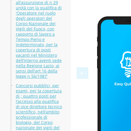
all’assunzione di n 29
unità con la qualifica di
'Operatore nel ruolo
degli operatori del
Corpo Nazionale dei
Vigili del Fuoco, con
rapporto di lavoro a
Tempo Pieno e
Indeterminato, per la
copertura di posti
vacanti nel Ministero
dell’Interno aventi sede
nella Regione Lazio, ai
sensi dell’art 16 della
legge n 56/1987'
Concorsi pubblici, per
esami, per la copertura
di ; quattro posti per
l’accesso alla qualifica
di vice direttore tecnico
scientifico, nell’ambito
professionale di
biologia, del Corpo
nazionale dei vigili del