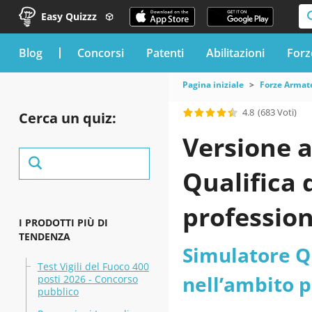
Easy Quizzz
blog
Concorsi
Patenti
Abilitazioni
Forz
Pagina iniziale
Forze Armat
4.8
(683 Voti)
Cerca un quiz:
Versione a
Qualifica 
profession
I PRODOTTI PIÙ DI
TENDENZA
Simulatore Qu
Test Vigili del Fuoco 400
nell’ambito p
posti 2026 - Concorso
pubblico