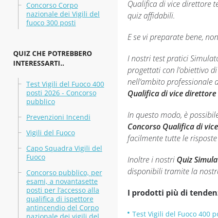
Qualifica di vice direttore
Concorso Corpo
nazionale dei Vigili del
quiz affidabili.
fuoco 300 posti
E se vi preparate bene, non 
QUIZ CHE POTREBBERO
I nostri test pratici Simula
INTERESSARTI..
progettati con l’obiettivo 
nell’ambito professionale 
Test Vigili del Fuoco 400
posti 2026 - Concorso
Qualifica di vice direttore
pubblico
In questo modo, è possibil
Prevenzioni Incendi
Concorso Qualifica di vice 
Vigili del Fuoco
facilmente tutte le risposte
Capo Squadra Vigili del
Fuoco
Inoltre i nostri
Quiz Simulat
disponibili tramite la nos
Concorso pubblico, per
esami, a novantasette
posti per l’accesso alla
I prodotti più di tenden
qualifica di ispettore
antincendio del Corpo
Test Vigili del Fuoco 400 
nazionale dei vigili del