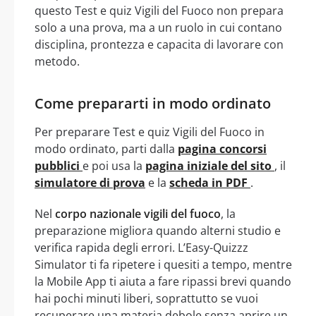
questo Test e quiz Vigili del Fuoco non prepara
solo a una prova, ma a un ruolo in cui contano
disciplina, prontezza e capacita di lavorare con
metodo.
Come prepararti in modo ordinato
Per preparare Test e quiz Vigili del Fuoco in
modo ordinato, parti dalla
pagina concorsi
pubblici
e poi usa la
pagina iniziale del sito
, il
simulatore di prova
e la
scheda in PDF
.
Nel
corpo nazionale vigili del fuoco
, la
preparazione migliora quando alterni studio e
verifica rapida degli errori. L’Easy-Quizzz
Simulator ti fa ripetere i quesiti a tempo, mentre
la Mobile App ti aiuta a fare ripassi brevi quando
hai pochi minuti liberi, soprattutto se vuoi
recuperare una materia debole senza aprire un