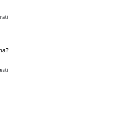
rati
ma?
esti