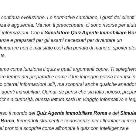
 continua evoluzione. Le normative cambiano, i gusti dei clienti 
za è agguerrita. Ma non ti preoccupare, ci sono risorse per aiuta
 informazioni. Con il
Simulatore Quiz Agente Immobiliare R
enze e prepararti per gli esami necessari per diventare un
 Imparare non è mai stato così alla portata di mano e, spoiler aler
te.
eremo come funziona il quiz e quali argomenti copre. Ti spiegher
ire tempo nel prepararti e come il tuo impegno possa tradursi in
o otterrai informazioni utili, ma scoprirai anche qualche aneddo
agenti immobiliari. Quindi, se pensi che sia tutto noioso, prepar
atiche a curiosità, questa lettura sarà un viaggio informativo e le
averso il mondo del
Quiz Agente Immobiliare Roma
e del
Simula
e Roma
, fornendoti strumenti e conoscenze per affrontare al megl
ei pronto a scoprire come affrontare il quiz con intelligenza e