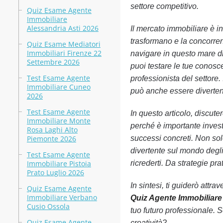
settore competitivo.
Quiz Esame Agente
Immobiliare
Alessandria Asti 2026
Il mercato immobiliare è in
trasformano e la concorren
Quiz Esame Mediatori
Immobiliari Firenze 22
navigare in questo mare di
Settembre 2026
puoi testare le tue conosc
Test Esame Agente
professionista del settore.
Immobiliare Cuneo
può anche essere diverten
2026
Test Esame Agente
In questo articolo, discut
Immobiliare Monte
perché è importante invest
Rosa Laghi Alto
Piemonte 2026
successi concreti. Non sol
divertente sul mondo degli 
Test Esame Agente
Immobiliare Pistoia
ricrederti. Da strategie pr
Prato Luglio 2026
In sintesi, ti guiderò attr
Quiz Esame Agente
Immobiliare Verbano
Quiz Agente Immobiliar
Cusio Ossola
tuo futuro professionale. S
Quiz Esame Agente
creatività?