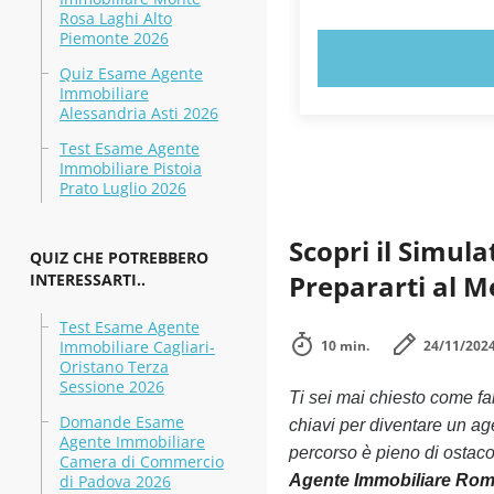
Rosa Laghi Alto
Piemonte 2026
PROVA 
Quiz Esame Agente
Immobiliare
Alessandria Asti 2026
Test Esame Agente
Immobiliare Pistoia
Prato Luglio 2026
Scopri il Simul
QUIZ CHE POTREBBERO
Prepararti al M
INTERESSARTI..
Test Esame Agente
Immobiliare Cagliari-
10 min.
24/11/202
Oristano Terza
Sessione 2026
Ti sei mai chiesto come f
Domande Esame
chiavi per diventare un ag
Agente Immobiliare
percorso è pieno di ostaco
Camera di Commercio
di Padova 2026
Agente Immobiliare Ro