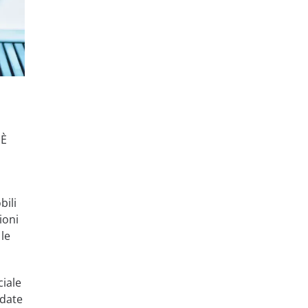
 È
bili
ioni
 le
ciale
 date