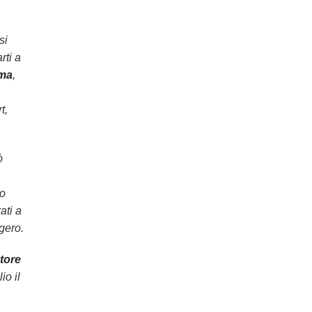
si
rti a
oma
,
t,
ò
to
ati a
ggero.
tore
io il