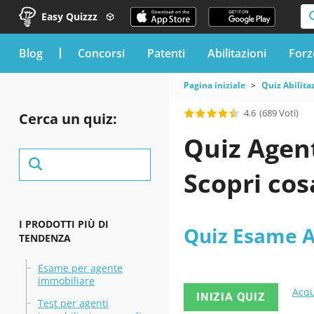
Easy Quizzz
blog
Concorsi
Patenti
Abilitazioni
Forz
Pagina iniziale
Quiz Abilita
4.6
(689 Voti)
Cerca un quiz:
Quiz Agen
Scopri cos
I PRODOTTI PIÙ DI
Quiz Esame 
TENDENZA
Esame per agente
immobiliare
Acqu
INIZIA QUIZ
Test per agenti