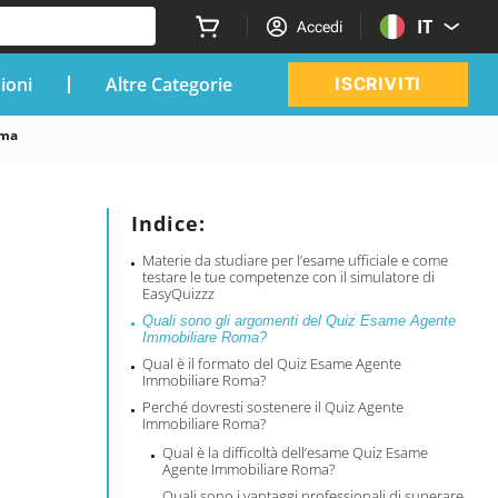
IT
Accedi
zioni
Altre Categorie
ISCRIVITI
oma
Indice:
Materie da studiare per l’esame ufficiale e come
testare le tue competenze con il simulatore di
EasyQuizzz
Quali sono gli argomenti del Quiz Esame Agente
Immobiliare Roma?
Qual è il formato del Quiz Esame Agente
Immobiliare Roma?
Perché dovresti sostenere il Quiz Agente
Immobiliare Roma?
Qual è la difficoltà dell’esame Quiz Esame
Agente Immobiliare Roma?
Quali sono i vantaggi professionali di superare