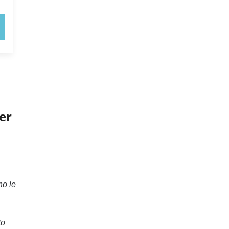
er
no le
to