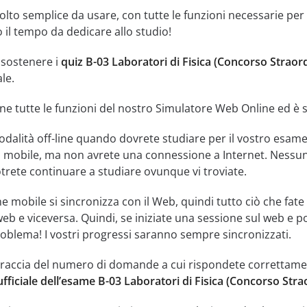
lto semplice da usare, con tutte le funzioni necessarie per 
 il tempo da dedicare allo studio!
i sostenere i
quiz B-03 Laboratori di Fisica (Concorso Straor
le.
ne tutte le funzioni del nostro Simulatore Web Online ed è se
dalità off-line quando dovrete studiare per il vostro esame
à mobile, ma non avrete una connessione a Internet. Nessun
otrete continuare a studiare ovunque vi troviate.
e mobile si sincronizza con il Web, quindi tutto ciò che fat
web e viceversa. Quindi, se iniziate una sessione sul web e p
oblema! I vostri progressi saranno sempre sincronizzati.
traccia del numero di domande a cui rispondete correttamente
fficiale dell’esame B-03 Laboratori di Fisica (Concorso Stra