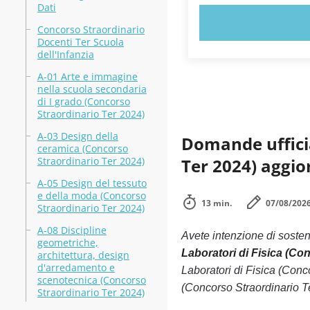
Dati
PROVA 
Concorso Straordinario
Docenti Ter Scuola
dell'Infanzia
A-01 Arte e immagine
nella scuola secondaria
di I grado (Concorso
Straordinario Ter 2024)
A-03 Design della
Domande ufficia
ceramica (Concorso
Straordinario Ter 2024)
Ter 2024) aggio
A-05 Design del tessuto
e della moda (Concorso
13 min.
07/08/202
Straordinario Ter 2024)
A-08 Discipline
Avete intenzione di soste
geometriche,
Laboratori di Fisica (Co
architettura, design
d'arredamento e
Laboratori di Fisica (Conc
scenotecnica (Concorso
(Concorso Straordinario Te
Straordinario Ter 2024)