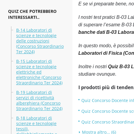
E se vi preparate bene, non
QUIZ CHE POTREBBERO
INTERESSARTI..
I nostri test pratici B-03 
di superare l’esame B-03 L
B-14 Laboratori di
banche dati B-03 Laborat
scienze e tecnologie
delle costruzioni
In questo modo, è possibi
(Concorso Straordinario
Ter 2024)
Laboratori di Fisica (Co
B-15 Laboratori di
scienze e tecnologie
Inoltre i nostri
Quiz B-03 L
elettriche ed
studiare ovunque.
elettroniche (Concorso
Straordinario Ter 2024)
I prodotti più di tenden
B-19 Laboratori di
servizi di ricettività
Quiz Concorso Docente infa
alberghiera (Concorso
Straordinario Ter 2024)
Quiz Concorso Docente scu
B-18 Laboratori di
Quiz Concorso Straordinar
scienze e tecnologie
tessili,
Mostra altro... (6)