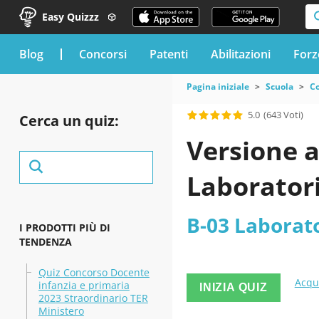
Easy Quizzz
blog
Concorsi
Patenti
Abilitazioni
Forz
Pagina iniziale
Scuola
Co
5.0
(643 Voti)
Cerca un quiz:
Versione a
Laboratori
B-03 Laborato
I PRODOTTI PIÙ DI
TENDENZA
Quiz Concorso Docente
Acqu
infanzia e primaria
INIZIA QUIZ
2023 Straordinario TER
Ministero