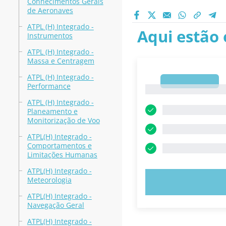
Conhecimentos Gerais
de Aeronaves
ATPL (H) Integrado -
Aqui estão 
Instrumentos
ATPL (H) Integrado -
Massa e Centragem
ATPL (H) Integrado -
1
Performance
1
ATPL (H) Integrado -
Planeamento e
Monitorização de Voo
ATPL(H) Integrado -
Comportamentos e
Limitações Humanas
ATPL(H) Integrado -
Meteorologia
EXPERIMENT
ATPL(H) Integrado -
Navegação Geral
ATPL(H) Integrado -