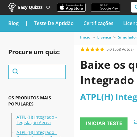
Easy Quizzz
blog
Teste De Aptidão
Certificações
Licen
Início
Licenca
Simulador
5.0
(558 Votos)
Procure um quiz:
Baixe os q
Integrado
ATPL(H) Inte
OS PRODUTOS MAIS
POPULARES
ATPL (H) Integrado -
C
Legislação Aérea
INICIAR TESTE
ATPL (H) Integrado -