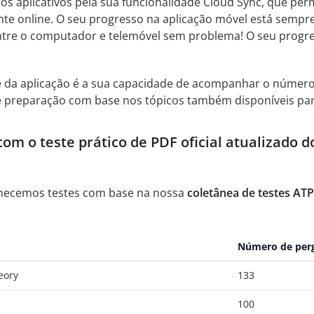
ros aplicativos pela sua funcionalidade Cloud Sync, que perm
nte online. O seu progresso na aplicação móvel está sempr
 entre o computador e telemóvel sem problema! O seu progr
e da aplicação é a sua capacidade de acompanhar o númer
 de preparação com base nos tópicos também disponíveis pa
om o teste prático de PDF oficial atualizado 
necemos testes com base na nossa
coletânea de testes AT
Número de per
eory
133
100