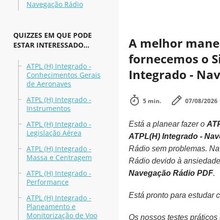
Navegação Rádio
QUIZZES EM QUE PODE
A melhor maneir
ESTAR INTERESSADO...
fornecemos o Si
ATPL (H) Integrado -
Integrado - Na
Conhecimentos Gerais
de Aeronaves
ATPL (H) Integrado -
5 min.
07/08/2026
Instrumentos
ATPL (H) Integrado -
Está a planear fazer o
ATP
Legislação Aérea
ATPL(H) Integrado - Na
ATPL (H) Integrado -
Rádio sem problemas. Na 
Massa e Centragem
Rádio devido à ansiedade
ATPL (H) Integrado -
Navegação Rádio PDF
.
Performance
Está pronto para estudar 
ATPL (H) Integrado -
Planeamento e
Monitorização de Voo
Os nossos testes prático