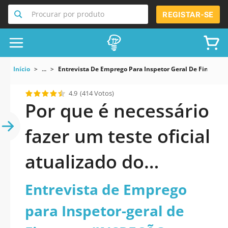
Procurar por produto
REGISTAR-SE
Início
...
Entrevista De Emprego Para Inspetor Geral De Finanç
4.9
(414 Votos)
Por que é necessário
fazer um teste oficial
atualizado do
Entrevista de
Entrevista de Emprego
Emprego para
para Inspetor-geral de