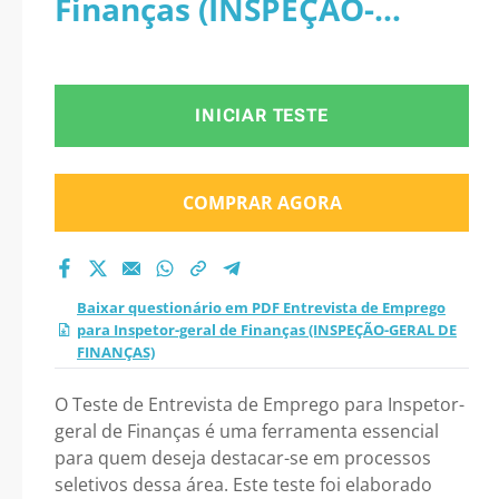
Finanças (INSPEÇÃO-
Inspetor-geral de
GERAL DE FINANÇAS)
Finanças (INSPEÇÃO-
INICIAR TESTE
GERAL DE FINANÇAS)
2026?
COMPRAR AGORA
Baixar questionário em PDF Entrevista de Emprego
para Inspetor-geral de Finanças (INSPEÇÃO-GERAL DE
FINANÇAS)
O Teste de Entrevista de Emprego para Inspetor-
geral de Finanças é uma ferramenta essencial
para quem deseja destacar-se em processos
seletivos dessa área. Este teste foi elaborado