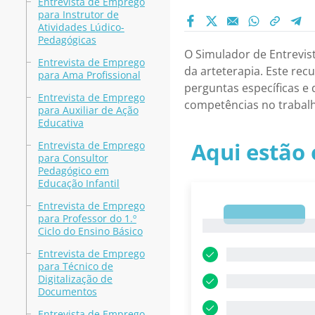
Entrevista de Emprego
para Instrutor de
Atividades Lúdico-
Pedagógicas
O Simulador de Entrevis
Entrevista de Emprego
da arteterapia. Este rec
para Ama Profissional
perguntas específicas e 
Entrevista de Emprego
competências no trabalh
para Auxiliar de Ação
Educativa
Aqui estão 
Entrevista de Emprego
para Consultor
Pedagógico em
Educação Infantil
Entrevista de Emprego
1
para Professor do 1.º
1
Ciclo do Ensino Básico
Entrevista de Emprego
para Técnico de
Digitalização de
Documentos
Entrevista de Emprego