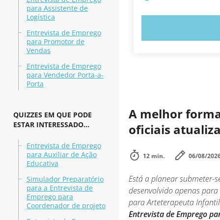
para Assistente de
Logística
EXPERIMENT
Entrevista de Emprego
para Promotor de
Vendas
Entrevista de Emprego
para Vendedor Porta-a-
Porta
A melhor forma 
QUIZZES EM QUE PODE
ESTAR INTERESSADO...
oficiais atuali
Entrevista de Emprego
para Auxiliar de Ação
12 min.
06/08/202
Educativa
Está a planear submeter-se
Simulador Preparatório
para a Entrevista de
desenvolvido apenas para
Emprego para
para Arteterapeuta Infanti
Coordenador de projeto
Entrevista de Emprego para