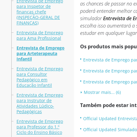
Entrevista de Emprego
as chances de passar no e
para Inspetor de
poderá entender melhor ca
finanças chefe
(INSPEÇÃO-GERAL DE
simulador
Entrevista de E
FINANÇAS)
escolha isso aumentará a s
Entrevista de Emprego
estudar em qualquer lugar
para Ama Profissional
Os produtos mais popu
Entrevista de Emprego
para Arteterapeuta
Infantil
Entrevista de Emprego par
Entrevista de Emprego
Entrevista de Emprego par
para Consultor
Pedagógico em
Entrevista de Emprego par
Educação Infantil
Mostrar mais... (6)
Entrevista de Emprego
para Instrutor de
Também pode estar inte
Atividades Lúdico-
Pedagógicas
Official Updated Entrevis
Entrevista de Emprego
para Professor do 1.º
Official Updated Simulado
Ciclo do Ensino Básico