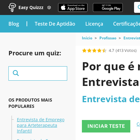
Easy Quizzz
blog
Teste De Aptidão
Licença
Certificaçõ
Início
Profissao
Entrevis
4.7
(413 Votos)
Procure um quiz:
Por que é 
Entrevista
Entrevista d
OS PRODUTOS MAIS
POPULARES
Entrevista de Emprego
C
para Arteterapeuta
INICIAR TESTE
Infantil