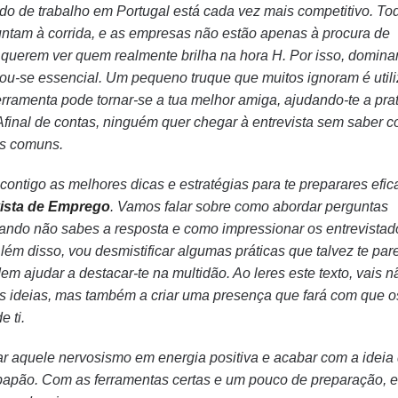
do de trabalho em Portugal está cada vez mais competitivo. To
untam à corrida, e as empresas não estão apenas à procura de
s querem ver quem realmente brilha na hora H. Por isso, domina
rnou-se essencial. Um pequeno truque que muitos ignoram é util
ferramenta pode tornar-se a tua melhor amiga, ajudando-te a prat
. Afinal de contas, ninguém quer chegar à entrevista sem saber 
is comuns.
 contigo as melhores dicas e estratégias para te preparares efi
ista de Emprego
. Vamos falar sobre como abordar perguntas
uando não sabes a resposta e como impressionar os entrevistad
Além disso, vou desmistificar algumas práticas que talvez te pa
m ajudar a destacar-te na multidão. Ao leres este texto, vais n
uas ideias, mas também a criar uma presença que fará com que o
 ti.
ar aquele nervosismo em energia positiva e acabar com a ideia
papão. Com as ferramentas certas e um pouco de preparação, e