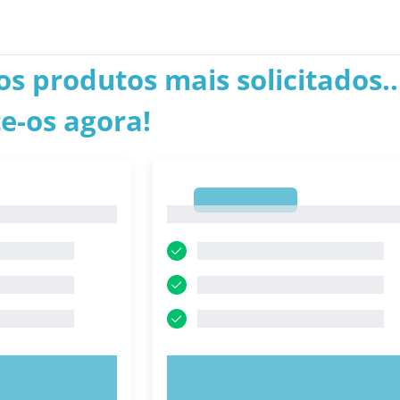
os produtos mais solicitados..
e-os agora!
1
1
E AGORA!
EXPERIMENTE AGORA!