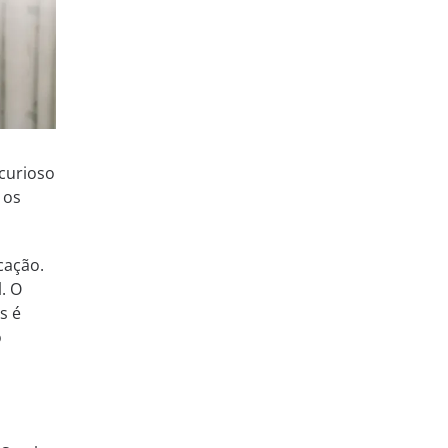
 curioso
 os
cação.
. O
s é
o