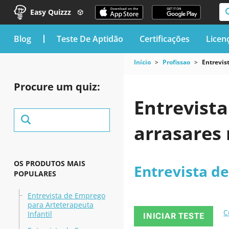
Easy Quizzz
blog
Teste De Aptidão
Certificações
Licen
Início
Profissao
Entrevis
Procure um quiz:
Entrevista
arrasares 
OS PRODUTOS MAIS
Entrevista d
POPULARES
Entrevista de Emprego
para Arteterapeuta
C
Infantil
INICIAR TESTE