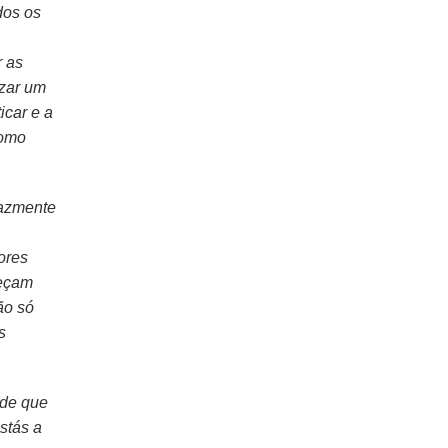
dos os
r as
izar um
icar e a
como
cazmente
ores
reçam
ão só
s
 de que
stás a