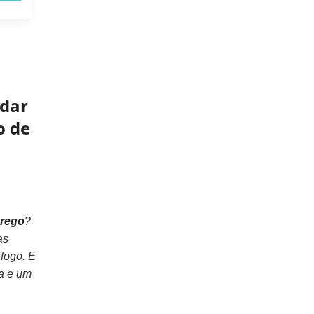
udar
o de
prego
?
as
 fogo. E
ça e um