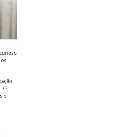
 curioso
 os
cação.
. O
s é
o