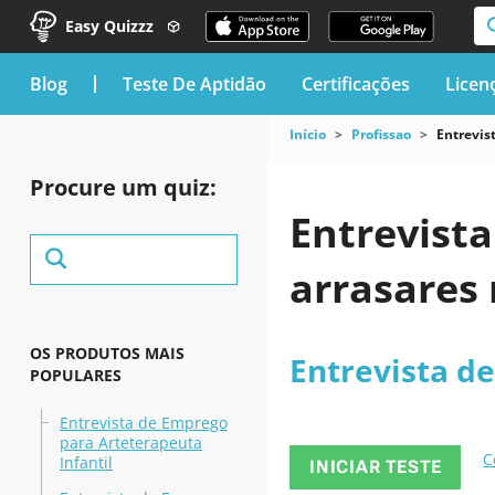
Easy Quizzz
blog
Teste De Aptidão
Certificações
Licen
Início
Profissao
Entrevis
Procure um quiz:
Entrevista
arrasares 
OS PRODUTOS MAIS
Entrevista d
POPULARES
Entrevista de Emprego
para Arteterapeuta
C
Infantil
INICIAR TESTE