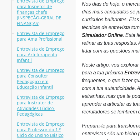
Entrevista de Emprego
Nos dias de hoje, o merca
para Inspetor de
finanças chefe
dias mais candidatos se j
(INSPEÇÃO-GERAL DE
currículos brilhantes. Ela
FINANÇAS)
técnicas de entrevista to
Entrevista de Emprego
Simulador Online
. Esta 
para Ama Profissional
refinar as tuas respostas
Entrevista de Emprego
lidar com as questões ma
para Arteterapeuta
Infantil
Neste artigo, vou explorar
Entrevista de Emprego
para a tua próxima
Entrev
para Consultor
frequentes, o que fazer q
Pedagógico em
Educação Infantil
com a tua autenticidade. 
estranhas, mas que te pode
Entrevista de Emprego
para Instrutor de
aprender a articular as t
Atividades Lúdico-
recrutadores se lembrem de
Pedagógicas
Entrevista de Emprego
Prepara-te para transform
para Professor do 1.º
entrevistas são um bicho 
Ciclo do Ensino Básico