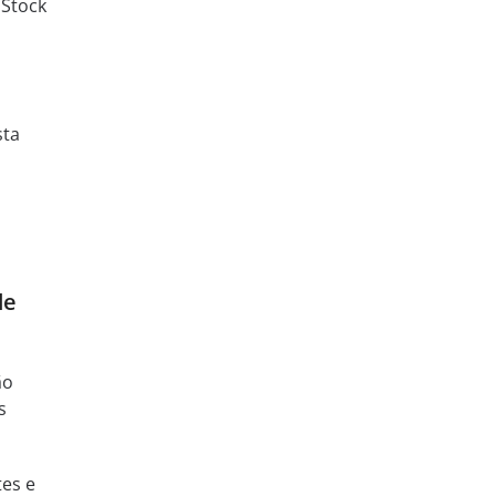
 Stock
sta
de
ão
s
tes e