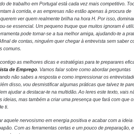
do de trabalho em Portugal está cada vez mais competitivo. To
untam à corrida, e as empresas não estão apenas à procura de
s querem ver quem realmente brilha na hora H. Por isso, domina
rnou-se essencial. Um pequeno truque que muitos ignoram é util
ferramenta pode tornar-se a tua melhor amiga, ajudando-te a prat
. Afinal de contas, ninguém quer chegar à entrevista sem saber 
is comuns.
 contigo as melhores dicas e estratégias para te preparares efi
ista de Emprego
. Vamos falar sobre como abordar perguntas
uando não sabes a resposta e como impressionar os entrevistad
Além disso, vou desmistificar algumas práticas que talvez te pa
m ajudar a destacar-te na multidão. Ao leres este texto, vais n
uas ideias, mas também a criar uma presença que fará com que o
 ti.
ar aquele nervosismo em energia positiva e acabar com a ideia
papão. Com as ferramentas certas e um pouco de preparação, e