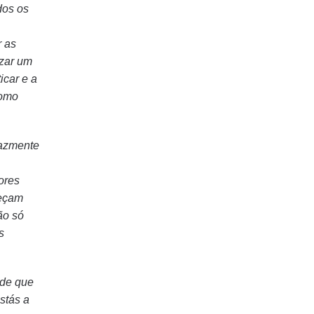
dos os
r as
izar um
icar e a
como
cazmente
ores
reçam
ão só
s
 de que
stás a