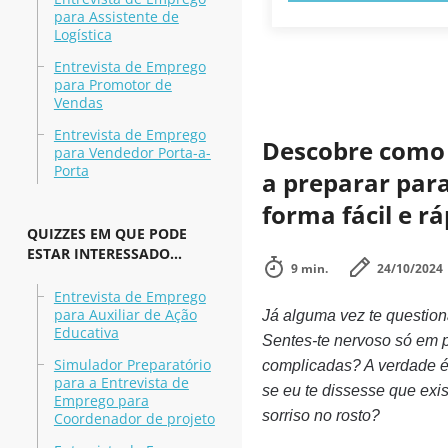
para Assistente de
Logística
Entrevista de Emprego
para Promotor de
Vendas
Entrevista de Emprego
Descobre como 
para Vendedor Porta-a-
Porta
a preparar par
forma fácil e r
QUIZZES EM QUE PODE
ESTAR INTERESSADO...
9 min.
24/10/2024
Entrevista de Emprego
para Auxiliar de Ação
Já alguma vez te questio
Educativa
Sentes-te nervoso só em 
Simulador Preparatório
complicadas? A verdade é 
para a Entrevista de
se eu te dissesse que exi
Emprego para
sorriso no rosto?
Coordenador de projeto