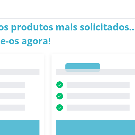
os produtos mais solicitados..
e-os agora!
1
1
E AGORA!
EXPERIMENTE AGORA!