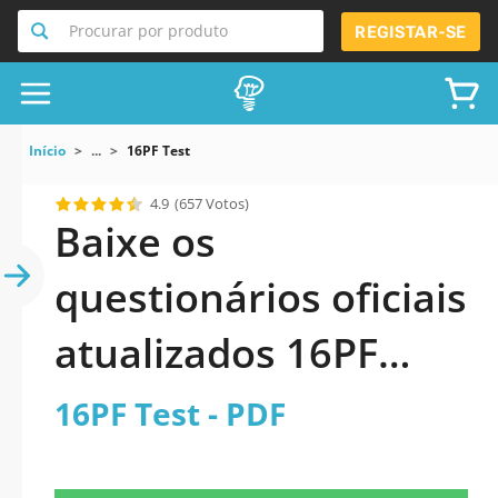
Procurar por produto
REGISTAR-SE
Início
...
16PF Test
4.9
(657 Votos)
Baixe os
questionários oficiais
atualizados 16PF
Test 2026 PDF
16PF Test - PDF