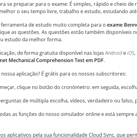
ara se preparar para o exame: É simples, rápido e cheio de
melhor o seu tempo livre, trabalho e estudo, estudando até
a ferramenta de estudo muito completa para o
exame Benne
atique as questões. As questões estão também disponíveis 
seu estudo da melhor forma.
cação, de forma gratuita disponível nas lojas
Android
e
iOS
,
nnet Mechanical Comprehension Test em PDF
.
nossa aplicação? É grátis para os nossos subscritores:
começar, clique no botão do cronómetro: em seguida, escol
rguntas de múltipla escolha, vídeos, verdadeiro ou falso, 
odas as funções do nosso simulador online e está sempre a
ros aplicativos pela sua funcionalidade Cloud Sync, que perm