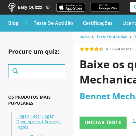
Easy Quizzz
blog
Teste De Aptidão
Certificações
Licen
Início
Teste De Aptidao
4.7
(664 Votos)
Procure um quiz:
Baixe os q
Mechanica
Bennet Mecha
OS PRODUTOS MAIS
POPULARES
Hogan Test (Hogan
C
Development Survey) -
INICIAR TESTE
Inglês