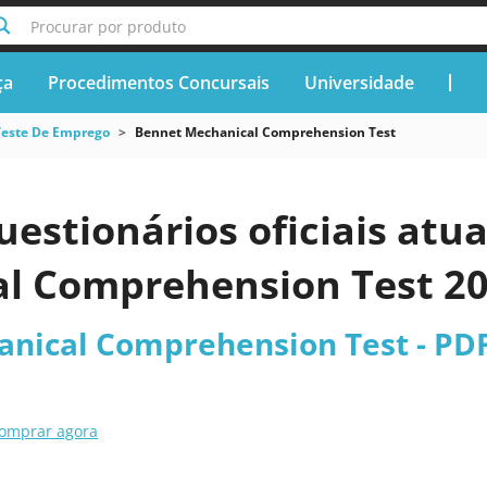
Procurar por produto
ça
Procedimentos Concursais
Universidade
Teste De Emprego
Bennet Mechanical Comprehension Test
uestionários oficiais atu
l Comprehension Test 2
nical Comprehension Test - PD
omprar agora