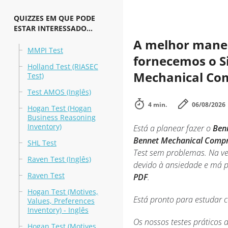
QUIZZES EM QUE PODE
ESTAR INTERESSADO...
A melhor maneir
MMPI Test
fornecemos o Si
Holland Test (RIASEC
Mechanical Com
Test)
Test AMOS (Inglês)
4 min.
06/08/2026
Hogan Test (Hogan
Business Reasoning
Inventory)
Está a planear fazer o
Ben
Bennet Mechanical Compr
SHL Test
Test sem problemas. Na v
Raven Test (Inglês)
devido à ansiedade e má p
Raven Test
PDF
.
Hogan Test (Motives,
Está pronto para estudar 
Values, Preferences
Inventory) - Inglês
Os nossos testes práticos
Hogan Test (Motives,