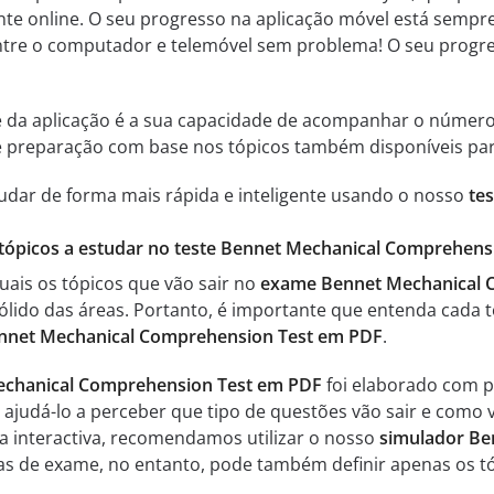
nte online. O seu progresso na aplicação móvel está sempr
 entre o computador e telemóvel sem problema! O seu progr
e da aplicação é a sua capacidade de acompanhar o númer
 de preparação com base nos tópicos também disponíveis pa
tudar de forma mais rápida e inteligente usando o nosso
te
s tópicos a estudar no teste Bennet Mechanical Comprehens
uais os tópicos que vão sair no
exame Bennet Mechanical 
ido das áreas. Portanto, é importante que entenda cada t
nnet Mechanical Comprehension Test em PDF
.
chanical Comprehension Test em PDF
foi elaborado com p
ajudá-lo a perceber que tipo de questões vão sair e como 
ma interactiva, recomendamos utilizar o nosso
simulador Be
ovas de exame, no entanto, pode também definir apenas os t