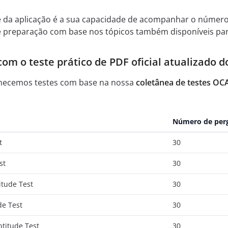
e da aplicação é a sua capacidade de acompanhar o númer
 de preparação com base nos tópicos também disponíveis pa
m o teste prático de PDF oficial atualizado do
necemos testes com base na nossa
coletânea de testes OCA
Número de per
t
30
st
30
itude Test
30
de Test
30
titude Test
30