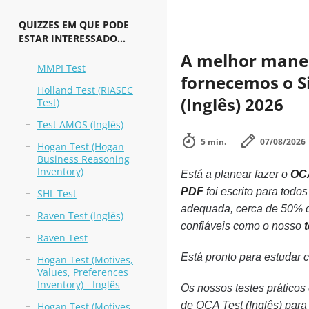
QUIZZES EM QUE PODE
ESTAR INTERESSADO...
A melhor maneir
MMPI Test
fornecemos o Si
Holland Test (RIASEC
(Inglês) 2026
Test)
Test AMOS (Inglês)
5 min.
07/08/2026
Hogan Test (Hogan
Business Reasoning
Inventory)
Está a planear fazer o
OCA
PDF
foi escrito para tod
SHL Test
adequada, cerca de 50% d
Raven Test (Inglês)
confiáveis como o nosso
Raven Test
Está pronto para estudar 
Hogan Test (Motives,
Values, Preferences
Inventory) - Inglês
Os nossos testes prático
de OCA Test (Inglês) par
Hogan Test (Motives,