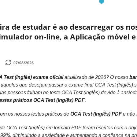
a de estudar é ao descarregar os nos
mulador on-line, a Aplicação móvel e 
07/08/2026
 Test (Inglês) exame oficial
atualizado de 2026? O nosso
ban
os aqueles que desejam passar o exame final OCA Test (Inglês
as pessoas falham no teste OCA Test (Inglês) devido à ansied
testes práticos OCA Test (Inglês) PDF
.
com os nossos testes práticos de
OCA Test (Inglês) PDF
e não f
s de OCA Test (Inglês) em formato PDF foram escritos com o o
a 99%, diminuindo a ansiedade e aumentando a confiança na p