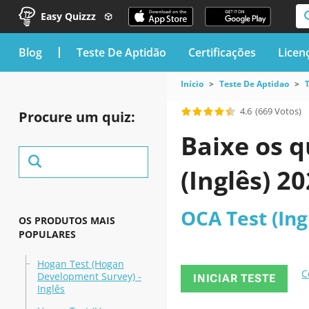
Easy Quizzz
blog
Teste De Aptidão
Certificações
Licen
Início
Teste De Aptidao
4.6
(669 Votos)
Procure um quiz:
Baixe os q
(Inglês) 2
OCA Test (Ing
OS PRODUTOS MAIS
POPULARES
Hogan Test (Hogan
C
Development Survey) -
INICIAR TESTE
Inglês