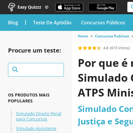
Easy Quizzz
blog
Teste De Aptidão
Concursos Públicos
Home
Concursos Publicos
4.8
(615 Votos)
Procure um teste:
Por que é 
Simulado C
ATPS Minis
OS PRODUTOS MAIS
POPULARES
Simulado Con
Simulado Direito Penal
Justiça e Seg
para Concursos
Simulado Assistente