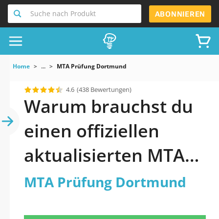
Suche nach Produkt
ABONNIEREN
Home
...
MTA Prüfung Dortmund
4.6
(438 Bewertungen)
Warum brauchst du
einen offiziellen
aktualisierten MTA
Prüfung Dortmund
MTA Prüfung Dortmund
Praxistest 2026?