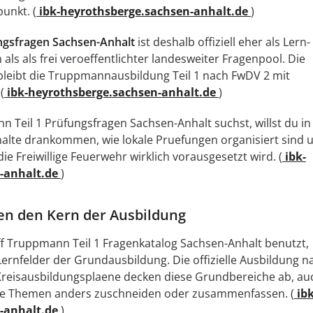
unkt. (
ibk-heyrothsberge.sachsen-anhalt.de
)
ngsfragen Sachsen-Anhalt
ist deshalb offiziell eher als Lern
als als frei veroeffentlichter landesweiter Fragenpool. Die
bleibt die Truppmannausbildung Teil 1 nach FwDV 2 mit
(
ibk-heyrothsberge.sachsen-anhalt.de
)
Teil 1 Prüfungsfragen Sachsen-Anhalt suchst, willst du in
nhalte drankommen, wie lokale Pruefungen organisiert sind 
die Freiwillige Feuerwehr wirklich vorausgesetzt wird. (
ibk-
-anhalt.de
)
en den Kern der Ausbildung
 Truppmann Teil 1 Fragenkatalog Sachsen-Anhalt benutzt,
ernfelder der Grundausbildung. Die offizielle Ausbildung n
Kreisausbildungsplaene decken diese Grundbereiche ab, au
se Themen anders zuschneiden oder zusammenfassen. (
ibk
-anhalt.de
)