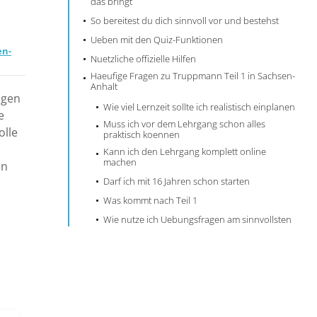
das bringt
So bereitest du dich sinnvoll vor und bestehst
Ueben mit den Quiz-Funktionen
en-
Nuetzliche offizielle Hilfen
Haeufige Fragen zu Truppmann Teil 1 in Sachsen-
Anhalt
agen
Wie viel Lernzeit sollte ich realistisch einplanen
e
Muss ich vor dem Lehrgang schon alles
olle
praktisch koennen
Kann ich den Lehrgang komplett online
machen
en
Darf ich mit 16 Jahren schon starten
Was kommt nach Teil 1
Wie nutze ich Uebungsfragen am sinnvollsten