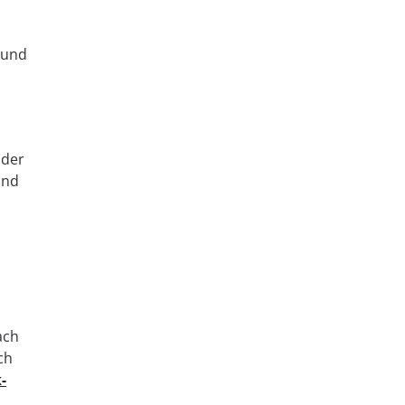
- und
 der
und
ach
ch
-