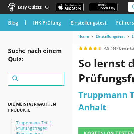
Easy Quizzz
blog
IHK Prüfung
Einstellungstest
Führers
Home
Einstellungstest
E
4.9
(447 Bewert
Suche nach einem
Quiz:
So lernst 
Prüfungsf
Truppmann Te
DIE MEISTVERKAUFTEN
Anhalt
PRODUKTE
Truppmann Teil 1
Prüfungsfragen
KOSTENLOS TESTE
Brandenburg