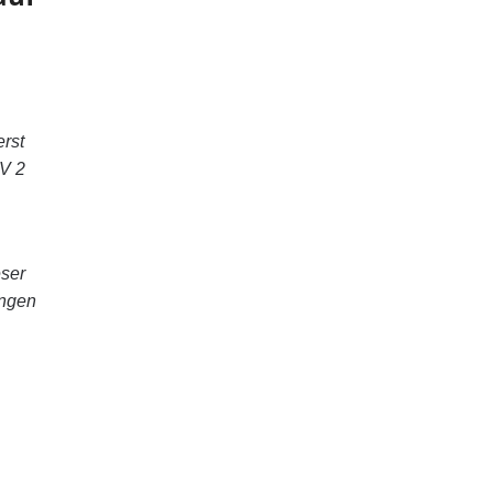
erst
DV 2
eser
ungen