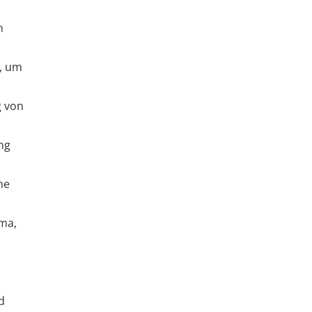
n
n, um
g von
ung
he
ma,
d