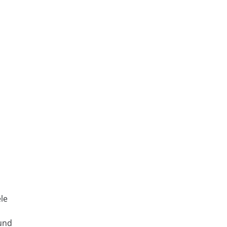
le
 und