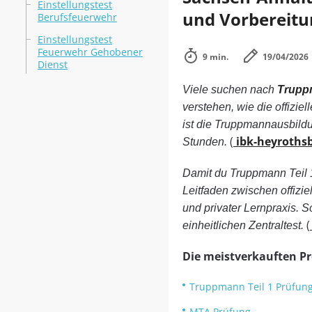
Einstellungstest
und Vorbereitu
Berufsfeuerwehr
Einstellungstest
Feuerwehr Gehobener
9 min.
19/04/2026
Dienst
Viele suchen nach
Truppm
verstehen, wie die offizi
ist die Truppmannausbild
(
ibk-heyroths
Stunden.
Damit du Truppmann Teil 1
Leitfaden zwischen offizi
und privater Lernpraxis. 
(
einheitlichen Zentraltest.
Die meistverkauften P
Truppmann Teil 1 Prüfun
MTA Prüfung