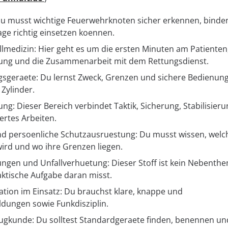
Du musst wichtige Feuerwehrknoten sicher erkennen, binde
age richtig einsetzen koennen.
allmedizin: Hier geht es um die ersten Minuten am Patiente
ung und die Zusammenarbeit mit dem Rettungsdienst.
gsgeraete: Du lernst Zweck, Grenzen und sichere Bedienun
 Zylinder.
ung: Dieser Bereich verbindet Taktik, Sicherung, Stabilisier
ertes Arbeiten.
nd persoenliche Schutzausruestung: Du musst wissen, welc
ird und wo ihre Grenzen liegen.
ngen und Unfallverhuetung: Dieser Stoff ist kein Nebenthe
raktische Aufgabe daran misst.
ion im Einsatz: Du brauchst klare, knappe und
dungen sowie Funkdisziplin.
ugkunde: Du solltest Standardgeraete finden, benennen un