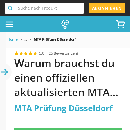
Suche nach Produkt
ABONNIEREN
Home
...
MTA Prüfung Düsseldorf
5.0
(425 Bewertungen)
Warum brauchst du
einen offiziellen
aktualisierten MTA
Prüfung Düsseldorf
MTA Prüfung Düsseldorf
Praxistest 2026?