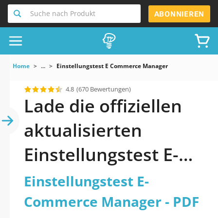
Suche nach Produkt
ABONNIEREN
Home
...
Einstellungstest E Commerce Manager
4.8
(670 Bewertungen)
Lade die offiziellen
aktualisierten
Einstellungstest E-
Commerce Manager
Einstellungstest E-
Quiz 2026 PDF
Commerce Manager - PDF