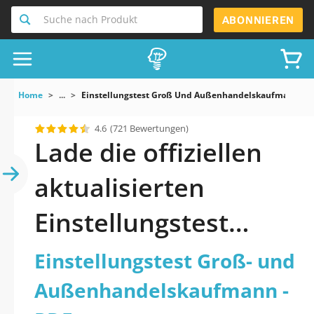
Suche nach Produkt
ABONNIEREN
Home
...
Einstellungstest Groß Und Außenhandelskaufmann
4.6
(721 Bewertungen)
Lade die offiziellen
aktualisierten
Einstellungstest
Groß- und
Einstellungstest Groß- und
Außenhandelskaufm
Außenhandelskaufmann -