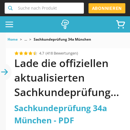
Suche nach Produkt
ABONNIEREN
Home
...
Sachkundeprüfung 34a München
4.7
(418 Bewertungen)
Lade die offiziellen
aktualisierten
Sachkundeprüfung
34a München Quiz
Sachkundeprüfung 34a
2026 PDF herunter
München - PDF