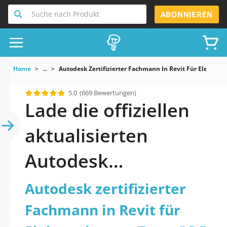
Suche nach Produkt
ABONNIEREN
Home
...
Autodesk Zertifizierter Fachmann In Revit Für Elektrop
5.0
(669 Bewertungen)
Lade die offiziellen
aktualisierten
Autodesk
zertifizierter
Autodesk zertifizierter
Fachmann in Revit
Fachmann in Revit für