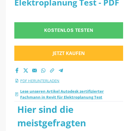
Elektroplanung Test - PDF
für Elektroplanung
Test Quiz 2026 PDF
KOSTENLOS TESTEN
herunter
JETZT KAUFEN
PDF HERUNTERLADEN
Lese unseren Artikel Autodesk zertifizierter
Fachmann in Revit für Elektroplanung Test
Hier sind die
meistgefragten