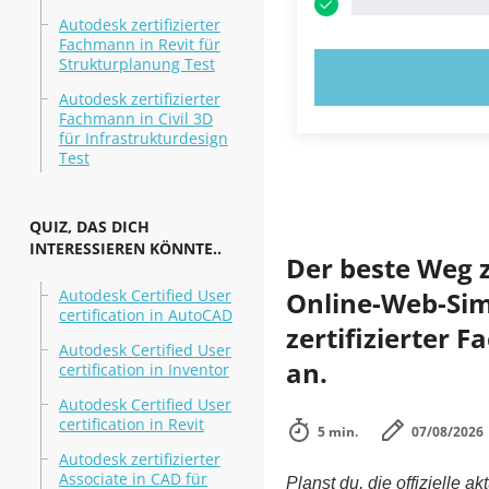
Autodesk zertifizierter
Fachmann in Revit für
Strukturplanung Test
JETZT AUSPR
Autodesk zertifizierter
Fachmann in Civil 3D
für Infrastrukturdesign
Test
QUIZ, DAS DICH
INTERESSIEREN KÖNNTE..
Der beste Weg 
Autodesk Certified User
Online-Web-Simu
certification in AutoCAD
zertifizierter 
Autodesk Certified User
an.
certification in Inventor
Autodesk Certified User
certification in Revit
5 min.
07/08/2026
Autodesk zertifizierter
Associate in CAD für
Planst du, die offizielle ak