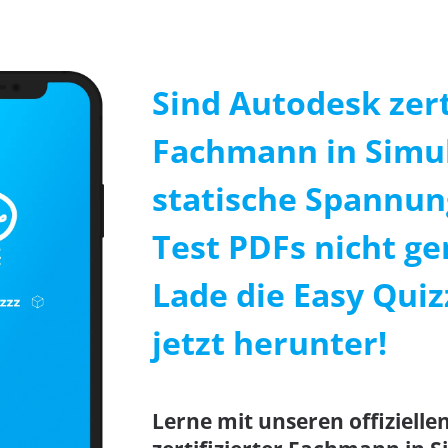
Sind Autodesk zert
Fachmann in Simul
statische Spannun
Test PDFs nicht ge
Lade die Easy Qui
jetzt herunter!
Lerne mit unseren offizielle