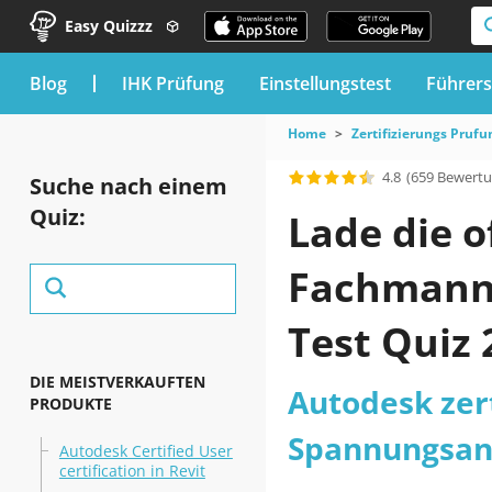
Easy Quizzz
blog
IHK Prüfung
Einstellungstest
Führers
Home
Zertifizierungs Prufu
4.8
(659 Bewert
Suche nach einem
Quiz:
Lade die o
Fachmann 
Test Quiz
DIE MEISTVERKAUFTEN
Autodesk zert
PRODUKTE
Spannungsana
Autodesk Certified User
certification in Revit