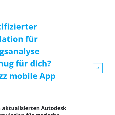
ifizierter
ation für
gsanalyse
nug für dich?
zzz mobile App
n aktualisierten Autodesk