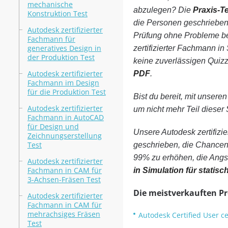
mechanische
abzulegen? Die
Praxis-T
Konstruktion Test
die Personen geschrieben 
Autodesk zertifizierter
Prüfung ohne Probleme be
Fachmann für
generatives Design in
zertifizierter Fachmann i
der Produktion Test
keine zuverlässigen Quiz
Autodesk zertifizierter
PDF
.
Fachmann im Design
für die Produktion Test
Bist du bereit, mit unsere
Autodesk zertifizierter
um nicht mehr Teil dieser S
Fachmann in AutoCAD
für Design und
Unsere Autodesk zertifizi
Zeichnungserstellung
Test
geschrieben, die Chancen 
99% zu erhöhen, die Angst
Autodesk zertifizierter
Fachmann in CAM für
in Simulation für stati
3-Achsen-Fräsen Test
Die meistverkauften P
Autodesk zertifizierter
Fachmann in CAM für
mehrachsiges Fräsen
Autodesk Certified User cer
Test