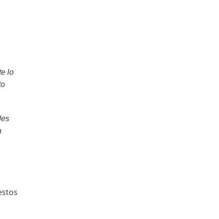
e lo
to
des
n
estos