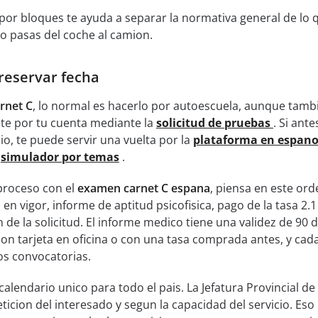
C por bloques te ayuda a separar la normativa general de lo 
 pasas del coche al camion.
 reservar fecha
arnet C
, lo normal es hacerlo por autoescuela, aunque tamb
nte por tu cuenta mediante la
solicitud de pruebas
. Si ante
io, te puede servir una vuelta por la
plataforma en espan
l
simulador por temas
.
proceso con el
examen carnet C espana
, piensa en este ord
n vigor, informe de aptitud psicofisica, pago de la tasa 2.1
de la solicitud. El informe medico tiene una validez de 90 d
on tarjeta en oficina o con una tasa comprada antes, y cad
os convocatorias.
alendario unico para todo el pais. La Jefatura Provincial de
peticion del interesado y segun la capacidad del servicio. Eso