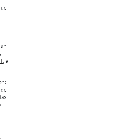
que
ien
s
ol
, el
en:
 de
ias,
a