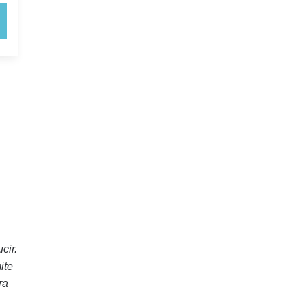
cir.
ite
ra