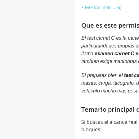
Mostrar más... (6)
Que es este permis
El test carnet C es la par
particularidades propias 
llama
examen carnet C 
tambien exige maniobras en
Si preparas bien el
test c
masas, carga, tacografo, 
vehiculo mucho mas pesad
Temario principal
Si buscas el alcance rea
bloques: