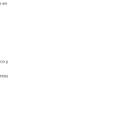
e en
co y
antes