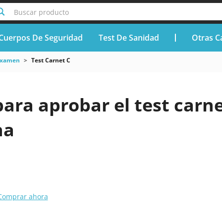
Buscar producto
Cuerpos De Seguridad
Test De Sanidad
Otras C
Examen
Test Carnet C
para aprobar el test carn
na
Comprar ahora