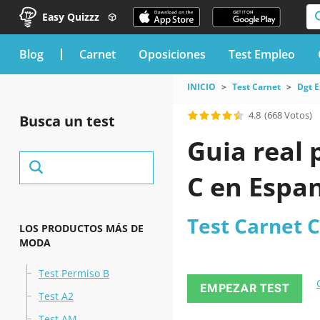
Easy Quizzz
blog
Carnet
Oposiciones
Test Empleo
INICIO
Test Carnet
Dgt 
4.8
(668 Votos)
Busca un test
Guia real 
C en Espa
Test Carnet C
LOS PRODUCTOS MÁS DE
MODA
Test Permiso B
EMPEZAR TEST
Test A2
Test AM