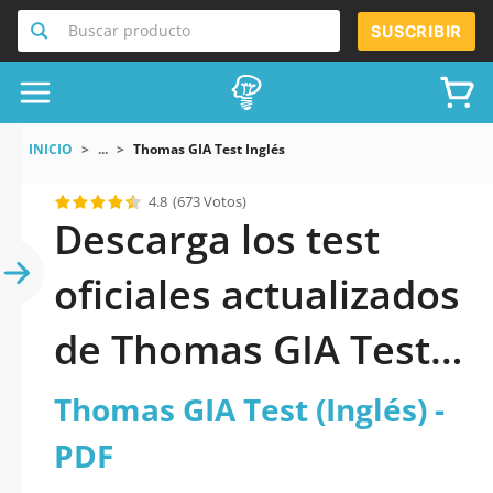
Buscar producto
SUSCRIBIR
INICIO
...
Thomas GIA Test Inglés
4.8
(673 Votos)
Descarga los test
oficiales actualizados
de Thomas GIA Test
(Inglés) 2026 en PDF
Thomas GIA Test (Inglés) -
PDF