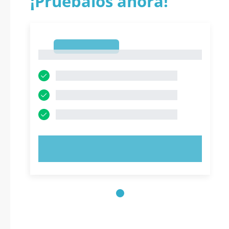
¡Pruébalos ahora!
1
1
PRUEBE AHORA