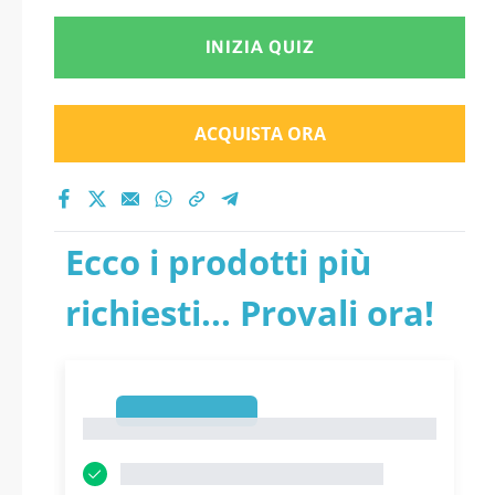
INIZIA QUIZ
ACQUISTA ORA
Ecco i prodotti più
richiesti... Provali ora!
1
1