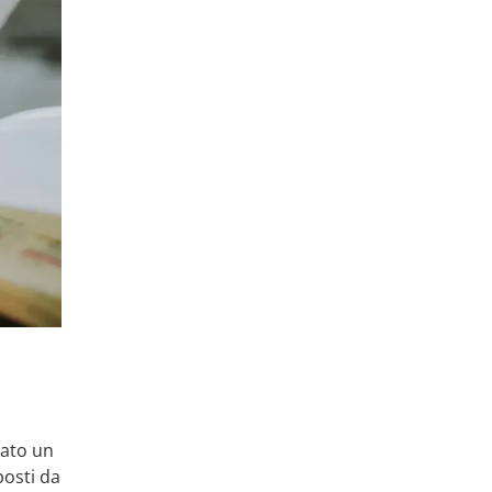
vato un
posti da