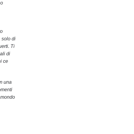
so
ro
 solo di
erti. Ti
li di
i ce
on una
omenti
il mondo