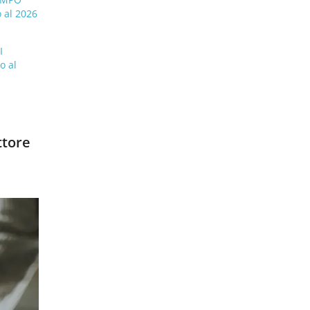
 al 2026
I
I
o al
ttore