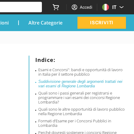
IT
Accedi
zioni
Altre Categorie
ISCRIVITI
Indice:
Esami e Concorsi": bandi e opportunità di lavoro
in Italia per il settore pubblico
Suddivisione generale degli argomenti trattati nei
vari esami di Regione Lombardia
Quali sono i passi generali per registrarsi e
programmare i vari esami dei concorsi Regione
Lombardia?
Quali sono le altre opportunità di lavoro pubblico
nella Regione Lombardia
Formati d’Esame per i Concorsi Pubblici in
Lombardia
Perché dovresti sostenere i concorsi Regione