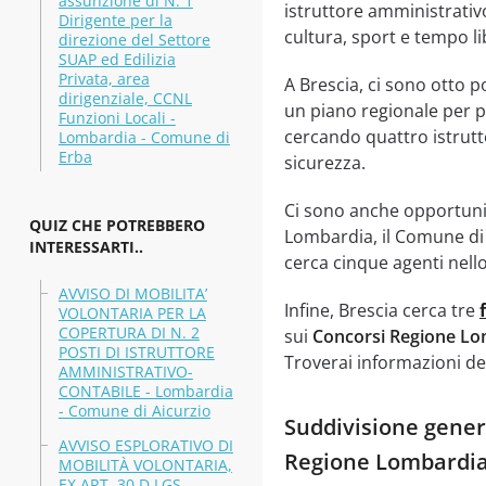
assunzione di N. 1
istruttore amministrativo
Dirigente per la
cultura, sport e tempo li
direzione del Settore
SUAP ed Edilizia
Privata, area
A Brescia, ci sono otto p
dirigenziale, CCNL
un piano regionale per po
Funzioni Locali -
cercando quattro istrutt
Lombardia - Comune di
Erba
sicurezza.
Ci sono anche opportuni
QUIZ CHE POTREBBERO
Lombardia, il Comune di C
INTERESSARTI..
cerca cinque agenti nello
AVVISO DI MOBILITA’
Infine, Brescia cerca tre
VOLONTARIA PER LA
COPERTURA DI N. 2
sui
Concorsi Regione Lo
POSTI DI ISTRUTTORE
Troverai informazioni det
AMMINISTRATIVO-
CONTABILE - Lombardia
- Comune di Aicurzio
Suddivisione genera
AVVISO ESPLORATIVO DI
Regione Lombardi
MOBILITÀ VOLONTARIA,
EX ART. 30 D.LGS.