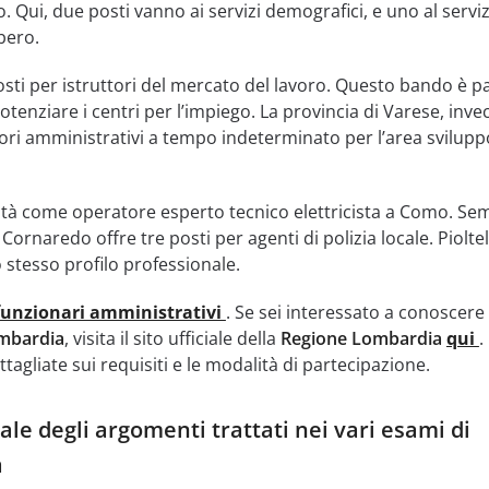
. Qui, due posti vanno ai servizi demografici, e uno al servi
bero.
osti per istruttori del mercato del lavoro. Questo bando è pa
tenziare i centri per l’impiego. La provincia di Varese, invec
ori amministrativi a tempo indeterminato per l’area svilupp
tà come operatore esperto tecnico elettricista a Como. Se
ornaredo offre tre posti per agenti di polizia locale. Pioltel
 stesso profilo professionale.
funzionari amministrativi
. Se sei interessato a conoscere 
mbardia
, visita il sito ufficiale della
Regione Lombardia
qui
.
tagliate sui requisiti e le modalità di partecipazione.
le degli argomenti trattati nei vari esami di
a