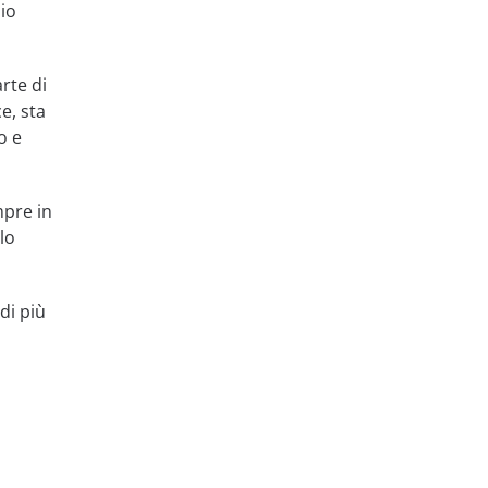
zio
rte di
e, sta
o e
mpre in
lo
di più