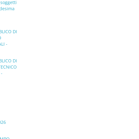
 soggetti
medesima
BLICO DI
O
LI -
BLICO DI
 TECNICO
 -
026
TEMPO