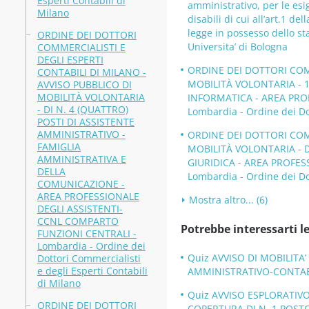
Esperti Contabili di
amministrativo, per le esi
Milano
disabili di cui all’art.1 de
legge in possesso dello s
ORDINE DEI DOTTORI
Universita’ di Bologna
COMMERCIALISTI E
DEGLI ESPERTI
ORDINE DEI DOTTORI COMM
CONTABILI DI MILANO -
MOBILITÀ VOLONTARIA - 
AVVISO PUBBLICO DI
MOBILITÀ VOLONTARIA
INFORMATICA - AREA PRO
- DI N. 4 (QUATTRO)
Lombardia - Ordine dei Dot
POSTI DI ASSISTENTE
AMMINISTRATIVO -
ORDINE DEI DOTTORI COMM
FAMIGLIA
MOBILITÀ VOLONTARIA - D
AMMINISTRATIVA E
GIURIDICA - AREA PROFES
DELLA
Lombardia - Ordine dei Dot
COMUNICAZIONE -
AREA PROFESSIONALE
Mostra altro... (6)
DEGLI ASSISTENTI-
CCNL COMPARTO
Potrebbe interessarti le
FUNZIONI CENTRALI -
Lombardia - Ordine dei
Quiz AVVISO DI MOBILITA
Dottori Commercialisti
e degli Esperti Contabili
AMMINISTRATIVO-CONTABILE
di Milano
Quiz AVVISO ESPLORATIVO 
ORDINE DEI DOTTORI
COPERTURA DI N. 1 POSTO