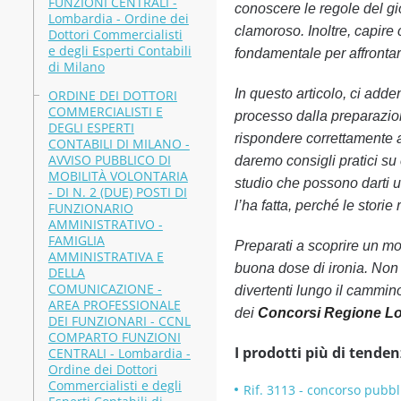
FUNZIONI CENTRALI -
conoscere le regole del gi
Lombardia - Ordine dei
clamoroso. Inoltre, capir
Dottori Commercialisti
e degli Esperti Contabili
fondamentale per affrontar
di Milano
In questo articolo, ci adde
ORDINE DEI DOTTORI
COMMERCIALISTI E
processo dalla preparazion
DEGLI ESPERTI
rispondere correttamente a
CONTABILI DI MILANO -
AVVISO PUBBLICO DI
daremo consigli pratici su 
MOBILITÀ VOLONTARIA
studio che possono darti un
- DI N. 2 (DUE) POSTI DI
l’ha fatta, perché le stori
FUNZIONARIO
AMMINISTRATIVO -
FAMIGLIA
Preparati a scoprire un mo
AMMINISTRATIVA E
buona dose di ironia. Non 
DELLA
COMUNICAZIONE -
divertenti lungo il cammin
AREA PROFESSIONALE
dei
Concorsi Regione L
DEI FUNZIONARI - CCNL
COMPARTO FUNZIONI
I prodotti più di tenden
CENTRALI - Lombardia -
Ordine dei Dottori
Commercialisti e degli
Rif. 3113 - concorso pubbli