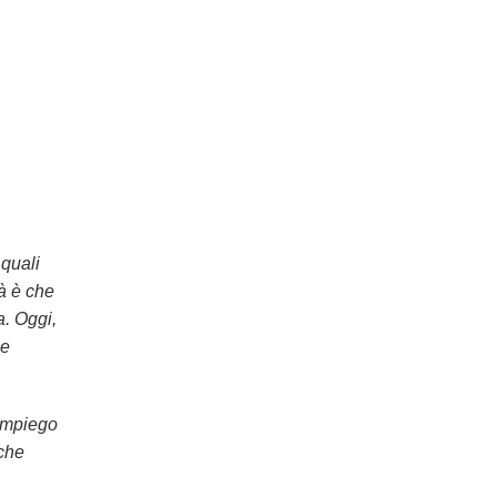
 quali
tà è che
a. Oggi,
 e
impiego
 che