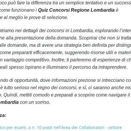
oco può fare la differenza tra un semplice tentativo e un succes
e come funzionano i
Quiz Concorsi Regione Lombardia
è
e al meglio le prove di selezione.
ntriamo nei dettagli dei concorsi in Lombardia, esplorando l’inte
e alla presentazione della domanda. Scoprirai che non si tratta
lle domande, ma di avere una strategia ben definita per distingu
come prepararti efficacemente, suggerendo risorse utili e materia
 vantaggio competitivo. Inoltre, ti parleremo di esperienze di ch
e reali spesso ispirano e illuminano il percorso da intraprendere.
ndo di opportunità, dove informazioni preziose si intrecciano c
è tutto serioso nel regno dei concorsi, e sì, ci saranno anche m
o. Quindi, mettiti comodo e preparati a scoprire come navigare 
ombardia
con un sorriso.
za:
co per esami, a n. 10 posti nell’Area dei Collaboratori - settore