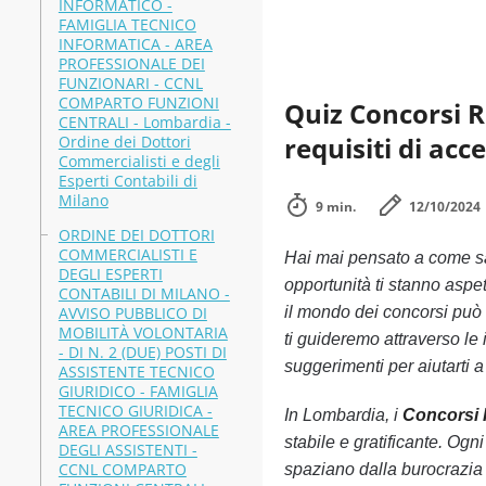
INFORMATICO -
FAMIGLIA TECNICO
INFORMATICA - AREA
PROFESSIONALE DEI
FUNZIONARI - CCNL
COMPARTO FUNZIONI
Quiz Concorsi R
CENTRALI - Lombardia -
requisiti di acc
Ordine dei Dottori
Commercialisti e degli
Esperti Contabili di
Milano
9 min.
12/10/2024
ORDINE DEI DOTTORI
COMMERCIALISTI E
Hai mai pensato a come s
DEGLI ESPERTI
opportunità ti stanno aspe
CONTABILI DI MILANO -
AVVISO PUBBLICO DI
il mondo dei concorsi può 
MOBILITÀ VOLONTARIA
ti guideremo attraverso le 
- DI N. 2 (DUE) POSTI DI
suggerimenti per aiutarti a
ASSISTENTE TECNICO
GIURIDICO - FAMIGLIA
TECNICO GIURIDICA -
In Lombardia, i
Concorsi
AREA PROFESSIONALE
stabile e gratificante. Og
DEGLI ASSISTENTI -
CCNL COMPARTO
spaziano dalla burocrazia 