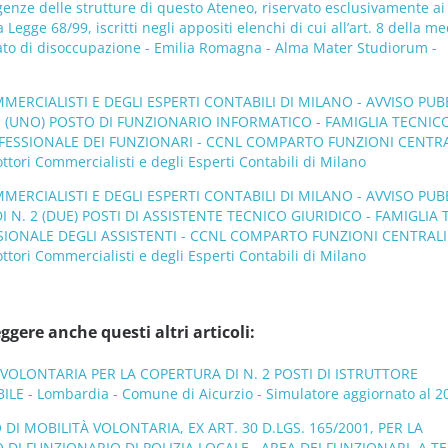
genze delle strutture di questo Ateneo, riservato esclusivamente ai
lla Legge 68/99, iscritti negli appositi elenchi di cui all’art. 8 della 
tato di disoccupazione - Emilia Romagna - Alma Mater Studiorum -
ERCIALISTI E DEGLI ESPERTI CONTABILI DI MILANO - AVVISO PUB
1 (UNO) POSTO DI FUNZIONARIO INFORMATICO - FAMIGLIA TECNIC
FESSIONALE DEI FUNZIONARI - CCNL COMPARTO FUNZIONI CENTRA
tori Commercialisti e degli Esperti Contabili di Milano
ERCIALISTI E DEGLI ESPERTI CONTABILI DI MILANO - AVVISO PUB
I N. 2 (DUE) POSTI DI ASSISTENTE TECNICO GIURIDICO - FAMIGLIA
SIONALE DEGLI ASSISTENTI - CCNL COMPARTO FUNZIONI CENTRALI
tori Commercialisti e degli Esperti Contabili di Milano
ggere anche questi altri articoli:
’ VOLONTARIA PER LA COPERTURA DI N. 2 POSTI DI ISTRUTTORE
 - Lombardia - Comune di Aicurzio - Simulatore aggiornato al 2
DI MOBILITÀ VOLONTARIA, EX ART. 30 D.LGS. 165/2001, PER LA
 DI FUNZIONARIO DI POLIZIA LOCALE , AREA DEI FUNZIONARI, A 