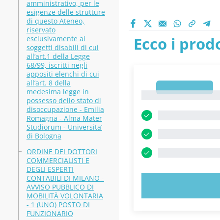
amministrativo, per le
esigenze delle strutture
di questo Ateneo,
riservato
Ecco i prodo
esclusivamente ai
soggetti disabili di cui
all’art.1 della Legge
68/99, iscritti negli
appositi elenchi di cui
all’art. 8 della
1
medesima legge in
1
possesso dello stato di
disoccupazione - Emilia
Romagna - Alma Mater
Studiorum - Universita’
di Bologna
ORDINE DEI DOTTORI
COMMERCIALISTI E
DEGLI ESPERTI
CONTABILI DI MILANO -
PROVA 
AVVISO PUBBLICO DI
MOBILITÀ VOLONTARIA
- 1 (UNO) POSTO DI
FUNZIONARIO