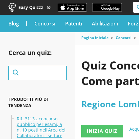
Easy Quizzz
blog
Concorsi
Patenti
Abilitazioni
Forz
Pagina iniziale
Concorsi
Cerca un quiz:
Quiz Conc
Come part
I PRODOTTI PIÙ DI
Regione Lom
TENDENZA
Rif. 3113 - concorso
pubblico per esami, a
Acqu
n. 10 posti nell’Area dei
INIZIA QUIZ
Collaboratori - settore