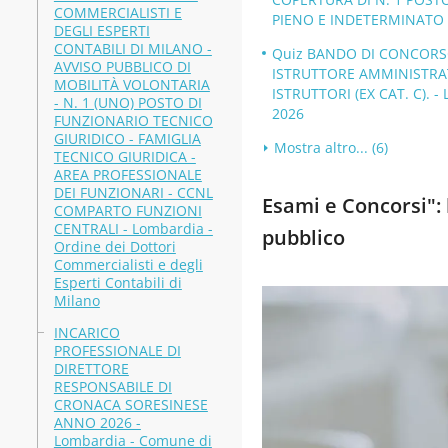
COMMERCIALISTI E
PIENO E INDETERMINATO - 
DEGLI ESPERTI
CONTABILI DI MILANO -
Quiz BANDO DI CONCORSO 
AVVISO PUBBLICO DI
ISTRUTTORE AMMINISTRAT
MOBILITÀ VOLONTARIA
ISTRUTTORI (EX CAT. C). -
- N. 1 (UNO) POSTO DI
2026
FUNZIONARIO TECNICO
GIURIDICO - FAMIGLIA
Mostra altro... (6)
TECNICO GIURIDICA -
AREA PROFESSIONALE
DEI FUNZIONARI - CCNL
Esami e Concorsi": b
COMPARTO FUNZIONI
CENTRALI - Lombardia -
pubblico
Ordine dei Dottori
Commercialisti e degli
Esperti Contabili di
Milano
INCARICO
PROFESSIONALE DI
DIRETTORE
RESPONSABILE DI
CRONACA SORESINESE
ANNO 2026 -
Lombardia - Comune di