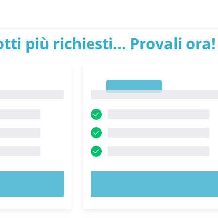
tti più richiesti... Provali ora!
1
1
ORA!
PROVA ORA!