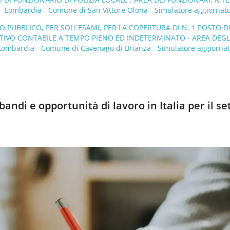
Lombardia - Comune di San Vittore Olona - Simulatore aggiornato
PUBBLICO, PER SOLI ESAMI, PER LA COPERTURA DI N. 1 POSTO D
IVO CONTABILE A TEMPO PIENO ED INDETERMINATO - AREA DEGL
 Lombardia - Comune di Cavenago di Brianza - Simulatore aggiornat
andi e opportunità di lavoro in Italia per il se