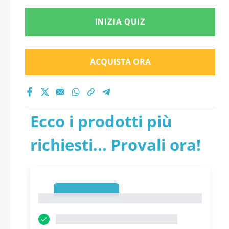
INIZIA QUIZ
ACQUISTA ORA
Ecco i prodotti più
richiesti... Provali ora!
1
1