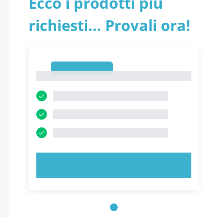
Ecco i prodotti più
SERVIZIO RISORSE
richiesti... Provali ora!
UMANE pdf versione
2026 aggiornati
1
1
PROVA ORA!