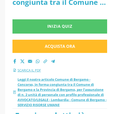
congiunta tra il Comune di
e la Provincia di
Bergamo e la Provincia di
Bergamo, per
Bergamo, per l’assunzione
INIZIA QUIZ
l’assunzione di n. 2
di n. 2 unità di personale
unità di personale
con profilo professionale
ACQUISTA ORA
con profilo
di AVVOCATO/LEGALE -
Lombardia - Comune di
professionale di
SCARICA IL PDF
Bergamo - SERVIZIO
AVVOCATO/LEGALE -
Leggi il nostro articolo Comune di Bergamo -
Concorso, in forma congiunta tra il Comune di
RISORSE UMANE - PDF
Bergamo e la Provincia di Bergamo, per l’assunzione
Lombardia - Comune
di n. 2 unità di personale con profilo professionale di
AVVOCATO/LEGALE - Lombardia - Comune di Bergamo -
di Bergamo -
SERVIZIO RISORSE UMANE