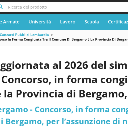
Ricerca del prodotto
e Armate
Università
Lavoro
Scuola
Certifica
Concorsi Pubblici Lombardia
so In Forma Congiunta Tra Il Comune Di Bergamo E La Provincia Di Bergamo
ggiornata al 2026 del si
Concorso, in forma congi
la Provincia di Bergamo, 
ersonale con profilo profe
rgamo - Concorso, in forma cong
LEGALE - Lombardia - C
di Bergamo, per l’assunzione di n