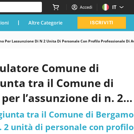
IT
Accedi
zioni
Altre Categorie
ISCRIVITI
 Per Lassunzione Di N 2 Unita Di Personale Con Profilo Professionale Di 
mulatore Comune di
unta tra il Comune di
per l’assunzione di n. 2
ssionale di
iunta tra il Comune di Bergamo
omune di Bergamo -
. 2 unità di personale con profilo