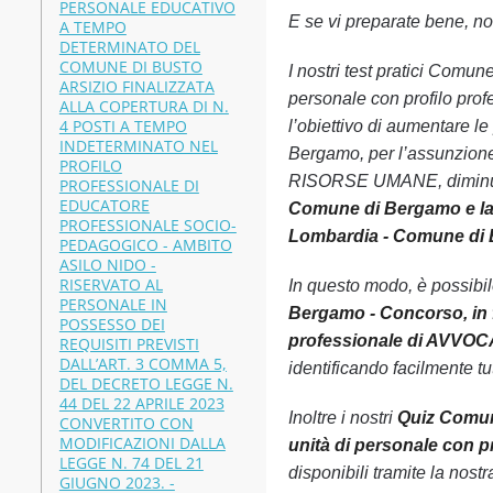
PERSONALE EDUCATIVO
E se vi preparate bene, non
A TEMPO
DETERMINATO DEL
COMUNE DI BUSTO
I nostri test pratici Comu
ARSIZIO FINALIZZATA
personale con profilo p
ALLA COPERTURA DI N.
4 POSTI A TEMPO
l’obiettivo di aumentare l
INDETERMINATO NEL
Bergamo, per l’assunzion
PROFILO
RISORSE UMANE, diminuend
PROFESSIONALE DI
EDUCATORE
Comune di Bergamo e la 
PROFESSIONALE SOCIO-
Lombardia - Comune di
PEDAGOGICO - AMBITO
ASILO NIDO -
RISERVATO AL
In questo modo, è possibi
PERSONALE IN
Bergamo - Concorso, in f
POSSESSO DEI
professionale di AVVO
REQUISITI PREVISTI
DALL’ART. 3 COMMA 5,
identificando facilmente tut
DEL DECRETO LEGGE N.
44 DEL 22 APRILE 2023
Inoltre i nostri
Quiz Comune
CONVERTITO CON
MODIFICAZIONI DALLA
unità di personale con
LEGGE N. 74 DEL 21
disponibili tramite la nos
GIUGNO 2023. -