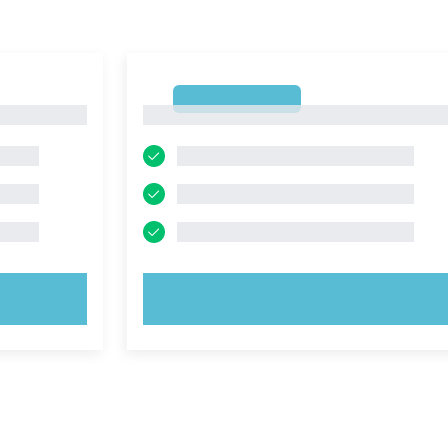
1
1
PROVA ORA!