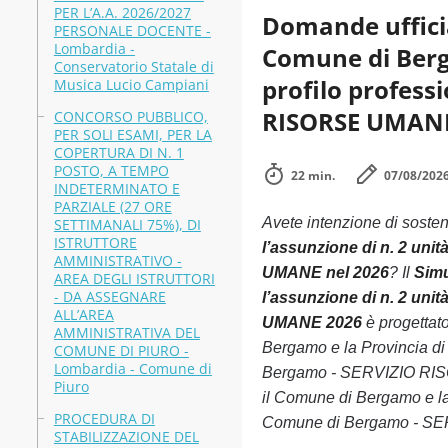
PER L’A.A. 2026/2027
Domande ufficia
PERSONALE DOCENTE -
Lombardia -
Comune di Berga
Conservatorio Statale di
profilo profes
Musica Lucio Campiani
RISORSE UMANE 
CONCORSO PUBBLICO,
PER SOLI ESAMI, PER LA
COPERTURA DI N. 1
POSTO, A TEMPO
22 min.
07/08/202
INDETERMINATO E
PARZIALE (27 ORE
Avete intenzione di soste
SETTIMANALI 75%), DI
ISTRUTTORE
l’assunzione di n. 2 un
AMMINISTRATIVO -
UMANE nel 2026
? Il
Simu
AREA DEGLI ISTRUTTORI
- DA ASSEGNARE
l’assunzione di n. 2 un
ALL’AREA
UMANE 2026
è progettat
AMMINISTRATIVA DEL
Bergamo e la Provincia di
COMUNE DI PIURO -
Lombardia - Comune di
Bergamo - SERVIZIO RISOR
Piuro
il Comune di Bergamo e la
PROCEDURA DI
Comune di Bergamo - SERV
STABILIZZAZIONE DEL