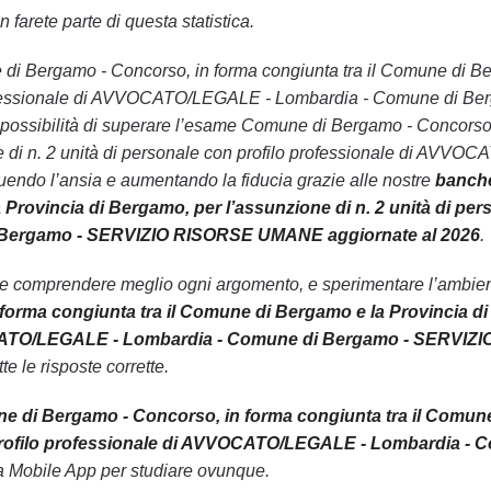
 farete parte di questa statistica.
ne di Bergamo - Concorso, in forma congiunta tra il Comune di Be
rofessionale di AVVOCATO/LEGALE - Lombardia - Comune di B
e possibilità di superare l’esame Comune di Bergamo - Concorso
e di n. 2 unità di personale con profilo professionale di A
o l’ansia e aumentando la fiducia grazie alle nostre
banche
Provincia di Bergamo, per l’assunzione di n. 2 unità di p
 Bergamo - SERVIZIO RISORSE UMANE aggiornate al 2026
.
le comprendere meglio ogni argomento, e sperimentare l’ambiente
orma congiunta tra il Comune di Bergamo e la Provincia di B
CATO/LEGALE - Lombardia - Comune di Bergamo - SERVI
te le risposte corrette.
 di Bergamo - Concorso, in forma congiunta tra il Comune 
 profilo professionale di AVVOCATO/LEGALE - Lombardia
tra Mobile App per studiare ovunque.