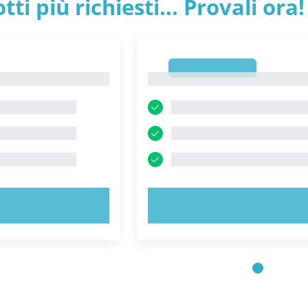
tti più richiesti... Provali ora!
1
1
 ORA!
PROVA ORA!