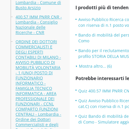
Lombardia - Comune di
I prodotti più di tenden
Busto Arsizio
400.57 IMM PNRR CNR -
Avviso Pubblico Ricerca co
Lombardia - Consiglio
con riserva di n.1 posto 
Nazionale delle
Ricerche - CNR
Bando di mobilità del pers
Como
ORDINE DEI DOTTORI
COMMERCIALISTI E
Bando per il reclutament
DEGLI ESPERTI
profilo STORIA DELLA MUS
CONTABILI DI MILANO -
AVVISO PUBBLICO DI
Mostra altro... (6)
MOBILITÀ VOLONTARIA
- 1 (UNO) POSTO DI
FUNZIONARIO
Potrebbe interessarti le
INFORMATICO -
FAMIGLIA TECNICO
Quiz 400.57 IMM PNRR CNR 
INFORMATICA - AREA
PROFESSIONALE DEI
Quiz Avviso Pubblico Rice
FUNZIONARI - CCNL
cat.C) con riserva di n.1 
COMPARTO FUNZIONI
CENTRALI - Lombardia -
Quiz Bando di mobilità del
Ordine dei Dottori
di Como - Simulatore aggi
Commercialisti e degli