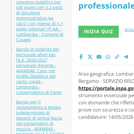
concorso pubblico per
professional
SERVIZIO
soli esami per n.2 posti
di Istruttore
SERVIZIO RI
Amministrativo (ex
cat.C) con riserva di n.1
posto volontari FF.AA. -
Acqu
INIZIA QUIZ
Lombardia - Comune di
Cusago
Bando di mobilità del
personale afam per
l’a.A. 2026/2027
personale docente -
AFAM048, Coro, nel
Area geografica: Lombard
profilo Didattica del
Bergamo - SERVIZIO RISOR
canto corale -
Lombardia -
https://portale.inpa.g
Conservatorio di Como
strumento essenziale pe
Bando per il
con domande che rifletton
reclutamento a tempo
prove con sicurezza e c
indeterminato di
candidature: 14/05/2026
docenti di prima fascia
nei conservatori di
musica - AFAM040 -