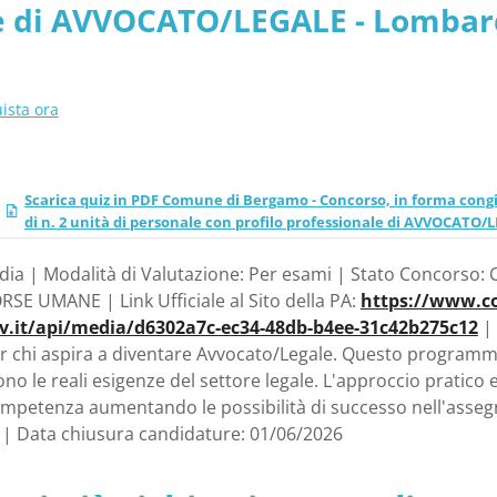
e di AVVOCATO/LEGALE - Lombar
 RISORSE UMANE
SORSE UMANE
ista ora
Scarica quiz in PDF Comune di Bergamo - Concorso, in forma congi
di n. 2 unità di personale con profilo professionale di AVVOCAT
ia | Modalità di Valutazione: Per esami | Stato Concorso: C
SE UMANE | Link Ufficiale al Sito della PA:
https://www.c
ov.it/api/media/d6302a7c-ec34-48db-b4ee-31c42b275c12
| 
r chi aspira a diventare Avvocato/Legale. Questo programm
o le reali esigenze del settore legale. L'approccio pratico e
ompetenza aumentando le possibilità di successo nell'asse
 | Data chiusura candidature: 01/06/2026