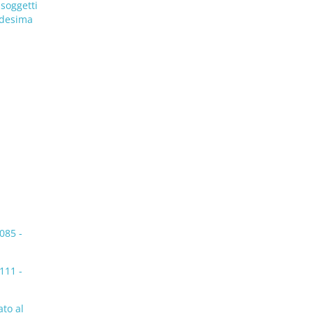
 soggetti
medesima
-
085 -
111 -
ato al