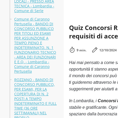
LOCALI - PRESSO AREA
TECNICA - Lombardia -
Comune di Serle
Comune di Caronno
Pertusella - BANDO DI
Quiz Concorsi R
CONCORSO PUBBLICO
PER TITOLI ED ESAMI
requisiti di acc
PER ASSUNZIONE A
TEMPO PIENO E
INDETERMINATO. N. 1
9 min.
12/10/2024
FUNZIONARIO TECNICO
- AREA DEI FUNZIONARI
E E.Q. - Lombardia -
Hai mai pensato a come s
Comune di Caronno
opportunità ti stanno aspe
Pertusella
il mondo dei concorsi può 
ROZZANO - BANDO DI
ti guideremo attraverso le 
CONCORSO PUBBLICO,
PER ESAMI, PER LA
suggerimenti per aiutarti a
COPERTURA DI N. 2
POSTI A TEMPO
In Lombardia, i
Concorsi
INDETERMINATO E FULL
stabile e gratificante. Og
TIME (36 ORE
SETTIMANALI) NEL
spaziano dalla burocrazia 
PROFILO