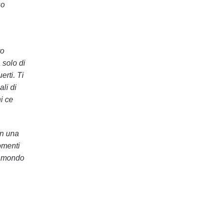
so
ro
 solo di
erti. Ti
li di
i ce
on una
omenti
il mondo