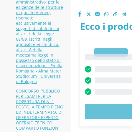
amministrativo, per le
esigenze delle strutture
di questo Ateneo,
riservato
Ecco i prodo
esclusivamente ai
soggetti disabili di cui
all’art.1 della Legge
68/99, iscritti negli
appositi elenchi di cui
all’art. 8 della
1
medesima legge in
1
possesso dello stato di
disoccupazione - Emilia
Romagna - Alma Mater
Studiorum - Universita’
di Bologna
CONCORSO PUBBLICO
PER ESAMI PER LA
COPERTURA DI N. 1
POSTO, A TEMPO PIENO
PROVA 
ED INDETERMINATO, DI
OPERATORE ESPERTO
OPERAIO TECNICO
COMPARTO FUNZIONI