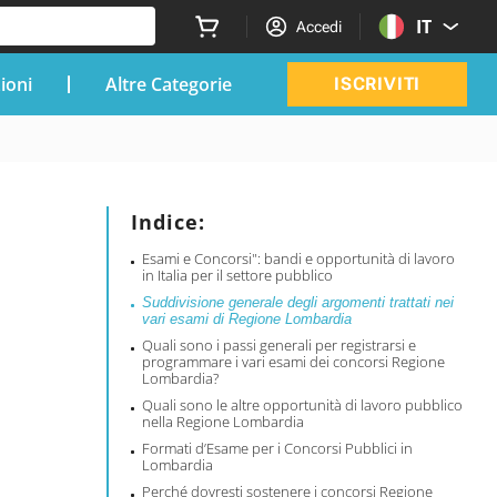
IT
Accedi
zioni
Altre Categorie
ISCRIVITI
Indice:
Esami e Concorsi": bandi e opportunità di lavoro
in Italia per il settore pubblico
Suddivisione generale degli argomenti trattati nei
vari esami di Regione Lombardia
Quali sono i passi generali per registrarsi e
programmare i vari esami dei concorsi Regione
Lombardia?
Quali sono le altre opportunità di lavoro pubblico
nella Regione Lombardia
Formati d’Esame per i Concorsi Pubblici in
Lombardia
Perché dovresti sostenere i concorsi Regione