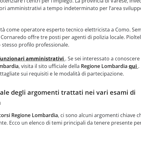
tenziare i centri per l’impiego. La provincia di Varese, invec
ori amministrativi a tempo indeterminato per l’area svilupp
tà come operatore esperto tecnico elettricista a Como. Se
ornaredo offre tre posti per agenti di polizia locale. Pioltel
 stesso profilo professionale.
funzionari amministrativi
. Se sei interessato a conoscere 
mbardia
, visita il sito ufficiale della
Regione Lombardia
qui
.
tagliate sui requisiti e le modalità di partecipazione.
le degli argomenti trattati nei vari esami di
a
orsi Regione Lombardia
, ci sono alcuni argomenti chiave c
. Ecco un elenco di temi principali da tenere presente per