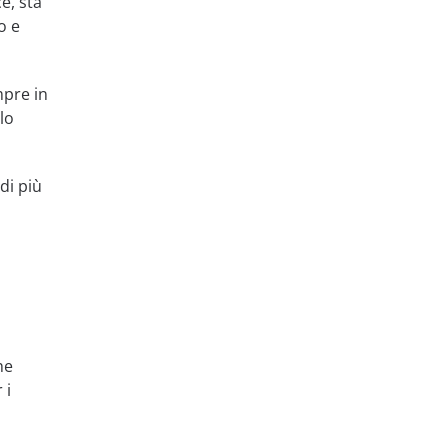
e, sta
o e
mpre in
lo
di più
he
 i