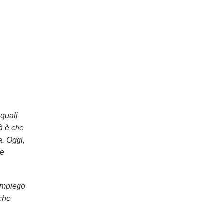
 quali
tà è che
a. Oggi,
 e
impiego
 che