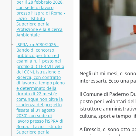
per il 28 febbraio 2028,
con sede di lavoro
presso l’ Ispra di Roma -
Lazio - Istituto
Superiore per la
Protezione e la Ricerca
Ambientale
ISPRA_rm/C30/2026 -
Bando di concorso
pubblico per titoli ed
esami a n. 1 posto nel
profilo di CTER VI livello
del CCNL Istruzione e
Negli ultimi mesi, ci so
Ricerca, con contratto
interessarti. Ecco una pa
di lavoro a tempo pieno
e determinato della
durata di 22 mesi (e
Il Comune di Paderno Dug
comunque non oltre la
posto per i volontari de
scadenza del progetto
istruttore amministrativo
fissata al 31 agosto
2030) con sede di
cultura, sport e tempo li
lavoro presso l’ISPRA di
Roma. - Lazio - Istituto
A Brescia, ci sono otto p
Superiore per la