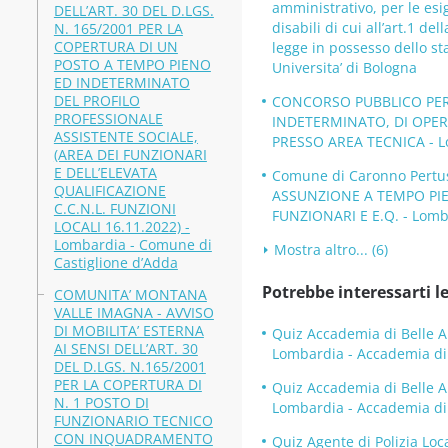
amministrativo, per le esi
DELL’ART. 30 DEL D.LGS.
disabili di cui all’art.1 de
N. 165/2001 PER LA
COPERTURA DI UN
legge in possesso dello s
POSTO A TEMPO PIENO
Universita’ di Bologna
ED INDETERMINATO
DEL PROFILO
CONCORSO PUBBLICO PER 
PROFESSIONALE
INDETERMINATO, DI OPE
ASSISTENTE SOCIALE,
PRESSO AREA TECNICA - L
(AREA DEI FUNZIONARI
E DELL’ELEVATA
Comune di Caronno Pertu
QUALIFICAZIONE
ASSUNZIONE A TEMPO PIE
C.C.N.L. FUNZIONI
FUNZIONARI E E.Q. - Lomb
LOCALI 16.11.2022) -
Lombardia - Comune di
Mostra altro... (6)
Castiglione d’Adda
Potrebbe interessarti le
COMUNITA’ MONTANA
VALLE IMAGNA - AVVISO
DI MOBILITA’ ESTERNA
Quiz Accademia di Belle A
AI SENSI DELL’ART. 30
Lombardia - Accademia di B
DEL D.LGS. N.165/2001
PER LA COPERTURA DI
Quiz Accademia di Belle A
N. 1 POSTO DI
Lombardia - Accademia di B
FUNZIONARIO TECNICO
CON INQUADRAMENTO
Quiz Agente di Polizia Loc