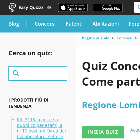
Easy Quizzz
blog
Concorsi
Patenti
Abilitazioni
Forz
Pagina iniziale
Concorsi
Cerca un quiz:
Quiz Conc
Come part
I PRODOTTI PIÙ DI
Regione Lom
TENDENZA
Rif. 3113 - concorso
pubblico per esami, a
Acqu
n. 10 posti nell’Area dei
INIZIA QUIZ
Collaboratori - settore