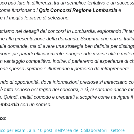
oco può fare la differenza tra un semplice tentativo e un succes
e come funzionano i
Quiz Concorsi Regione Lombardia
è
e al meglio le prove di selezione.
ntriamo nei dettagli dei concorsi in Lombardia, esplorando l’inte
e alla presentazione della domanda. Scoprirai che non si tratta
lle domande, ma di avere una strategia ben definita per distingu
come prepararti efficacemente, suggerendo risorse utili e materia
 vantaggio competitivo. Inoltre, ti parleremo di esperienze di ch
e reali spesso ispirano e illuminano il percorso da intraprendere.
ndo di opportunità, dove informazioni preziose si intrecciano c
è tutto serioso nel regno dei concorsi, e sì, ci saranno anche m
o. Quindi, mettiti comodo e preparati a scoprire come navigare 
ombardia
con un sorriso.
za:
co per esami, a n. 10 posti nell’Area dei Collaboratori - settore