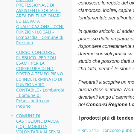
conoscere le regole del gi
PROFESSIONALE DI
ASSISTENTE SOCIALE -
clamoroso. Inoltre, capir
AREA DEI FUNZIONARI
fondamentale per affrontar
ED ELEVATA
QUALIFICAZIONE - CCNL
In questo articolo, ci adde
FUNZIONI LOCALI -
Lombardia - Comune di
processo dalla preparazion
Rozzano
rispondere correttamente a
CORSO-CONCORSO
daremo consigli pratici su 
PUBBLICO, PER SOLI
studio che possono darti un
ESAMI, PER LA
COPERTURA DI N.1
l’ha fatta, perché le stori
POSTO A TEMPO PIENO
ED INDETERMINATO DI
Preparati a scoprire un mo
FUNZIONARIO
CONTABILE - Lombardia
buona dose di ironia. Non 
- Comune di
divertenti lungo il cammin
Robecchetto con
dei
Concorsi Regione L
Induno
COMUNE DI
I prodotti più di tenden
CASTIGLIONE D’ADDA
(LO) - MOBILITÀ
Rif. 3113 - concorso pubbli
VOLONTARIA AI SENSI