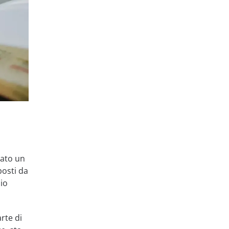
vato un
posti da
zio
rte di