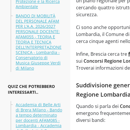
un piano regionale per po
Protezione e la Ricerca
Ambientale
cercando quattro istrutt
sicurezza.
BANDO DI MOBILITÀ
DEL PERSONALE AFAM
PER L’A.A. 2026/2027
Ci sono anche opportuni
PERSONALE DOCENTE:
Lombardia, il Comune di C
AFAM055 - TEORIA E
cerca cinque agenti nello
TEORIA E TECNICA
DELL’INTERPRETAZIONE
SCENICA - Lombardia -
Infine, Brescia cerca tre
Conservatorio di
sui
Concorsi Regione Lo
Musica Giuseppe Verdi
Troverai informazioni det
di Milano
Suddivisione genera
QUIZ CHE POTREBBERO
INTERESSARTI..
Regione Lombardi
Accademia di Belle Arti
Quando si parla dei
Conc
di Brera Milano - Bando
emergono frequentemente
a tempo determinato
diversi bandi:
per docenti AFAM085 -
Lombardia - Accademia