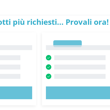
tti più richiesti... Provali ora!
1
1
ORA!
PROVA ORA!