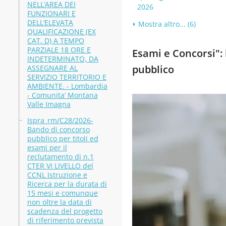
NELL’AREA DEI
2026
FUNZIONARI E
DELL’ELEVATA
Mostra altro... (6)
QUALIFICAZIONE (EX
CAT. D) A TEMPO
PARZIALE 18 ORE E
Esami e Concorsi": b
INDETERMINATO, DA
pubblico
ASSEGNARE AL
SERVIZIO TERRITORIO E
AMBIENTE. - Lombardia
- Comunita’ Montana
Valle Imagna
Ispra_rm/C28/2026-
Bando di concorso
pubblico per titoli ed
esami per il
reclutamento di n.1
CTER VI LIVELLO del
CCNL Istruzione e
Ricerca per la durata di
15 mesi e comunque
non oltre la data di
scadenza del progetto
di riferimento prevista