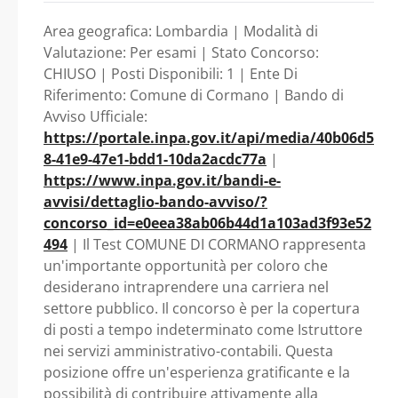
AMMINISTRATIVO
concluso il Servizio Civile
Area geografica: Lombardia | Modalità di
Universale o Nazionale -
CONTABILI - AREA
Valutazione: Per esami | Stato Concorso:
CHIUSO | Posti Disponibili: 1 | Ente Di
Lombardia - Comune di
Riferimento: Comune di Cormano | Bando di
DEGLI ISTRUTTORI di
Avviso Ufficiale:
Cormano
https://portale.inpa.gov.it/api/media/40b06d5
cui n. 1 posizione
8-41e9-47e1-bdd1-10da2acdc77a
|
https://www.inpa.gov.it/bandi-e-
riservata
avvisi/dettaglio-bando-avviso/?
concorso_id=e0eea38ab06b44d1a103ad3f93e52
prioritariamente ai
494
| Il Test COMUNE DI CORMANO rappresenta
un'importante opportunità per coloro che
volontari che
desiderano intraprendere una carriera nel
settore pubblico. Il concorso è per la copertura
abbiano concluso il
di posti a tempo indeterminato come Istruttore
nei servizi amministrativo-contabili. Questa
Servizio Civile
posizione offre un'esperienza gratificante e la
possibilità di contribuire attivamente alla