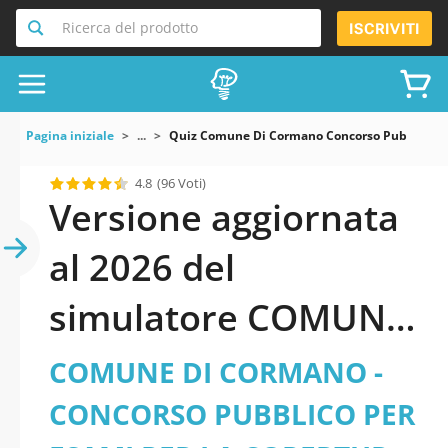
Ricerca del prodotto
ISCRIVITI
Pagina iniziale
...
Quiz Comune Di Cormano Concorso Pubblico Per E
4.8
(96 Voti)
Versione aggiornata
al 2026 del
simulatore COMUNE
DI CORMANO -
COMUNE DI CORMANO -
CONCORSO
CONCORSO PUBBLICO PER