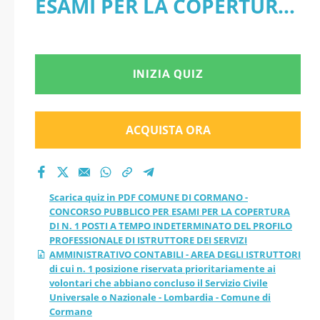
ESAMI PER LA COPERTURA
PUBBLICO PER ESAMI
DI N. 1 POSTI A TEMPO
PER LA COPERTURA
INDETERMINATO DEL
INIZIA QUIZ
DI N. 1 POSTI A
PROFILO PROFESSIONALE
TEMPO
DI ISTRUTTORE DEI SERVIZI
ACQUISTA ORA
INDETERMINATO DEL
AMMINISTRATIVO
CONTABILI - AREA DEGLI
PROFILO
Scarica quiz in PDF COMUNE DI CORMANO -
ISTRUTTORI di cui n. 1
CONCORSO PUBBLICO PER ESAMI PER LA COPERTURA
PROFESSIONALE DI
DI N. 1 POSTI A TEMPO INDETERMINATO DEL PROFILO
posizione riservata
PROFESSIONALE DI ISTRUTTORE DEI SERVIZI
ISTRUTTORE DEI
AMMINISTRATIVO CONTABILI - AREA DEGLI ISTRUTTORI
prioritariamente ai
di cui n. 1 posizione riservata prioritariamente ai
volontari che abbiano concluso il Servizio Civile
SERVIZI
Universale o Nazionale - Lombardia - Comune di
volontari che abbiano
Cormano