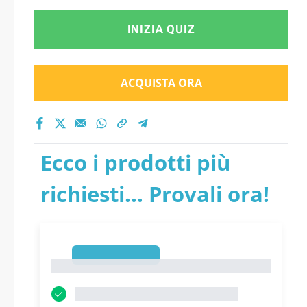
INIZIA QUIZ
ACQUISTA ORA
Ecco i prodotti più
richiesti... Provali ora!
1
1