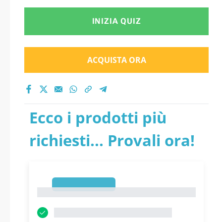
INIZIA QUIZ
ACQUISTA ORA
Ecco i prodotti più
richiesti... Provali ora!
1
1