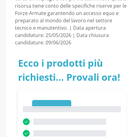
66/2010, se in
risorsa tiene conto delle specifiche riserve per le
Forze Armate garantendo un accesso equo e
possesso dei
preparato al mondo del lavoro nel settore
tecnico e manutentivo. | Data apertura
requisiti previsti dal
candidature: 25/05/2026 | Data chiusura
candidature: 09/06/2026
bando. - Abruzzo -
Ecco i prodotti più
Provincia di Teramo
richiesti... Provali ora!
1
1