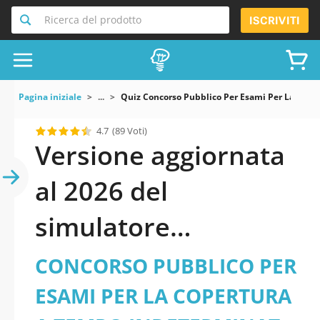
Ricerca del prodotto
ISCRIVITI
Pagina iniziale
...
Quiz Concorso Pubblico Per Esami Per La Copert
4.7
(89 Voti)
Versione aggiornata
al 2026 del
simulatore
CONCORSO
CONCORSO PUBBLICO PER
PUBBLICO PER ESAMI
ESAMI PER LA COPERTURA