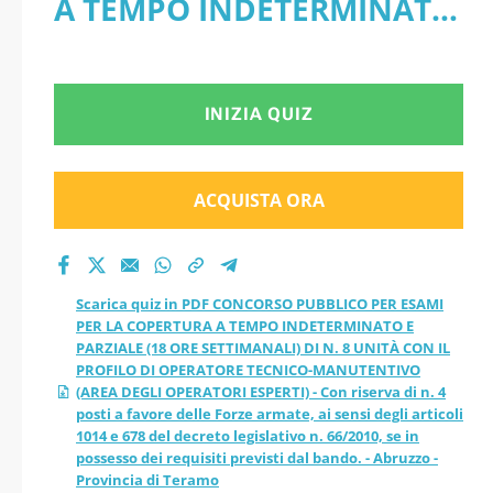
A TEMPO INDETERMINATO
PER LA COPERTURA A
E PARZIALE (18 ORE
TEMPO
SETTIMANALI) DI N. 8
INIZIA QUIZ
INDETERMINATO E
UNITÀ CON IL PROFILO DI
PARZIALE (18 ORE
OPERATORE TECNICO-
ACQUISTA ORA
SETTIMANALI) DI N. 8
MANUTENTIVO (AREA
DEGLI OPERATORI ESPERTI)
UNITÀ CON IL
Scarica quiz in PDF CONCORSO PUBBLICO PER ESAMI
- Con riserva di n. 4 posti a
PER LA COPERTURA A TEMPO INDETERMINATO E
PROFILO DI
PARZIALE (18 ORE SETTIMANALI) DI N. 8 UNITÀ CON IL
favore delle Forze armate,
PROFILO DI OPERATORE TECNICO-MANUTENTIVO
OPERATORE
(AREA DEGLI OPERATORI ESPERTI) - Con riserva di n. 4
ai sensi degli articoli 1014
posti a favore delle Forze armate, ai sensi degli articoli
1014 e 678 del decreto legislativo n. 66/2010, se in
TECNICO-
possesso dei requisiti previsti dal bando. - Abruzzo -
e 678 del decreto
Provincia di Teramo