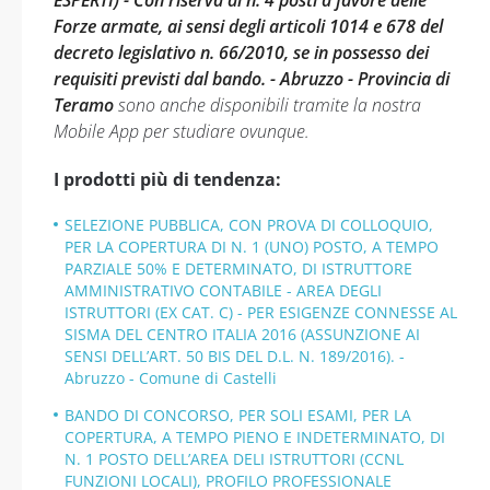
ESPERTI) - Con riserva di n. 4 posti a favore delle
Forze armate, ai sensi degli articoli 1014 e 678 del
decreto legislativo n. 66/2010, se in possesso dei
requisiti previsti dal bando. - Abruzzo - Provincia di
Teramo
sono anche disponibili tramite la nostra
Mobile App per studiare ovunque.
I prodotti più di tendenza:
SELEZIONE PUBBLICA, CON PROVA DI COLLOQUIO,
PER LA COPERTURA DI N. 1 (UNO) POSTO, A TEMPO
PARZIALE 50% E DETERMINATO, DI ISTRUTTORE
AMMINISTRATIVO CONTABILE - AREA DEGLI
ISTRUTTORI (EX CAT. C) - PER ESIGENZE CONNESSE AL
SISMA DEL CENTRO ITALIA 2016 (ASSUNZIONE AI
SENSI DELL’ART. 50 BIS DEL D.L. N. 189/2016). -
Abruzzo - Comune di Castelli
BANDO DI CONCORSO, PER SOLI ESAMI, PER LA
COPERTURA, A TEMPO PIENO E INDETERMINATO, DI
N. 1 POSTO DELL’AREA DELI ISTRUTTORI (CCNL
FUNZIONI LOCALI), PROFILO PROFESSIONALE