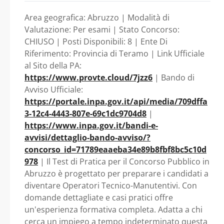
MANUTENTIVO (AREA
legislativo n. 66/2010, se
Area geografica: Abruzzo | Modalità di
in possesso dei requisiti
DEGLI OPERATORI
Valutazione: Per esami | Stato Concorso:
CHIUSO | Posti Disponibili: 8 | Ente Di
previsti dal bando. -
Riferimento: Provincia di Teramo | Link Ufficiale
ESPERTI) - Con
al Sito della PA:
Abruzzo - Provincia di
https://www.provte.cloud/7jzz6
| Bando di
riserva di n. 4 posti a
Avviso Ufficiale:
Teramo
https://portale.inpa.gov.it/api/media/709dffa
favore delle Forze
3-12c4-4443-807e-69c1dc9704d8
|
https://www.inpa.gov.it/bandi-e-
armate, ai sensi degli
avvisi/dettaglio-bando-avviso/?
concorso_id=71789eaaeba34e89b8fbf8bc5c10d
articoli 1014 e 678
978
| Il Test di Pratica per il Concorso Pubblico in
Abruzzo è progettato per preparare i candidati a
del decreto
diventare Operatori Tecnico-Manutentivi. Con
domande dettagliate e casi pratici offre
legislativo n.
un'esperienza formativa completa. Adatta a chi
cerca un impiego a tempo indeterminato questa