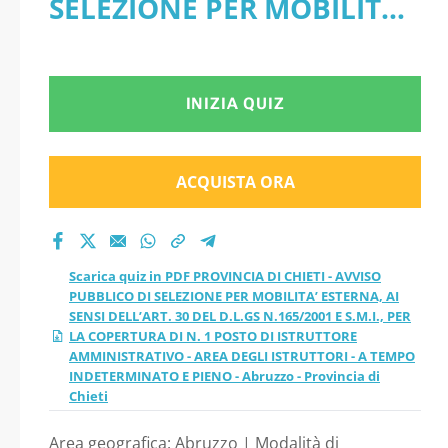
SELEZIONE PER MOBILITA’
DI SELEZIONE PER
ESTERNA, AI SENSI
MOBILITA’ ESTERNA,
DELL’ART. 30 DEL D.L.GS
INIZIA QUIZ
AI SENSI DELL’ART.
N.165/2001 E S.M.I., PER LA
30 DEL D.L.GS
COPERTURA DI N. 1 POSTO
ACQUISTA ORA
N.165/2001 E S.M.I.,
DI ISTRUTTORE
AMMINISTRATIVO - AREA
PER LA COPERTURA
Scarica quiz in PDF PROVINCIA DI CHIETI - AVVISO
DEGLI ISTRUTTORI - A
PUBBLICO DI SELEZIONE PER MOBILITA’ ESTERNA, AI
DI N. 1 POSTO DI
SENSI DELL’ART. 30 DEL D.L.GS N.165/2001 E S.M.I., PER
TEMPO INDETERMINATO E
LA COPERTURA DI N. 1 POSTO DI ISTRUTTORE
ISTRUTTORE
AMMINISTRATIVO - AREA DEGLI ISTRUTTORI - A TEMPO
PIENO - Abruzzo -
INDETERMINATO E PIENO - Abruzzo - Provincia di
Chieti
AMMINISTRATIVO -
Provincia di Chieti
Area geografica: Abruzzo | Modalità di