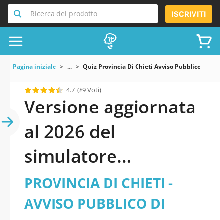
Ricerca del prodotto
ISCRIVITI
Pagina iniziale
...
Quiz Provincia Di Chieti Avviso Pubblico Di Sel
4.7
(89 Voti)
Versione aggiornata
al 2026 del
simulatore
PROVINCIA DI CHIETI
PROVINCIA DI CHIETI -
- AVVISO PUBBLICO
AVVISO PUBBLICO DI