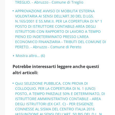
TREGLIO. - Abruzzo - Comune di Treglio
APPROVAZIONE AVVISO DI MOBILITA’ ESTERNA
VOLONTARIA AI SENSI DELL’ART.30 DEL D.LGS.
N.165/2001 E SS.MM.II. PER LA COPERTURA DI N° 1
POSTO DI ISTRUTTORE CONTABILE-AREA DEGLI
ISTRUTTORI CON RAPPORTO DI LAVORO A TEMPO
PIENO ED INDETERMINATO PRESSO L’AREA
ECONOMICO FINANZIARIA - TRIBUTI DEL COMUNE DI
PERETO. - Abruzzo - Comune di Pereto
Mostra altro... (6)
Potrebbe interessarti leggere anche questi
altri articoli:
Quiz SELEZIONE PUBBLICA, CON PROVA DI
COLLOQUIO, PER LA COPERTURA DI N. 1 (UNO)
POSTO, A TEMPO PARZIALE 50% E DETERMINATO, DI
ISTRUTTORE AMMINISTRATIVO CONTABILE - AREA
DEGLI ISTRUTTORI (EX CAT. C) - PER ESIGENZE
CONNESSE AL SISMA DEL CENTRO ITALIA 2016
(ASSUNZIONE AI SENSI DELL’ART. 50 BIS DEL D.L. N.