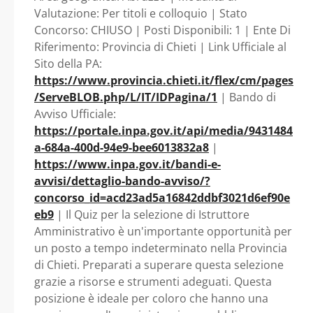
AREA DEGLI
Valutazione: Per titoli e colloquio | Stato
Concorso: CHIUSO | Posti Disponibili: 1 | Ente Di
ISTRUTTORI - A
Riferimento: Provincia di Chieti | Link Ufficiale al
Sito della PA:
TEMPO
https://www.provincia.chieti.it/flex/cm/pages
/ServeBLOB.php/L/IT/IDPagina/1
| Bando di
INDETERMINATO E
Avviso Ufficiale:
https://portale.inpa.gov.it/api/media/9431484
PIENO - Abruzzo -
a-684a-400d-94e9-bee6013832a8
|
https://www.inpa.gov.it/bandi-e-
Provincia di Chieti
avvisi/dettaglio-bando-avviso/?
concorso_id=acd23ad5a16842ddbf3021d6ef90e
eb9
| Il Quiz per la selezione di Istruttore
Amministrativo è un'importante opportunità per
un posto a tempo indeterminato nella Provincia
di Chieti. Preparati a superare questa selezione
grazie a risorse e strumenti adeguati. Questa
posizione è ideale per coloro che hanno una