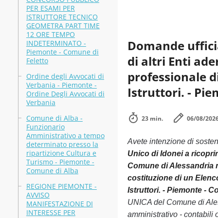
PER ESAMI PER
ISTRUTTORE TECNICO
GEOMETRA PART TIME
12 ORE TEMPO
Domande uffici
INDETERMINATO -
Piemonte - Comune di
di altri Enti ad
Feletto
professionale di
Ordine degli Avvocati di
Verbania - Piemonte -
Istruttori. - P
Ordine Degli Avvocati di
Verbania
Comune di Alba -
23 min.
06/08/202
Funzionario
Amministrativo a tempo
Avete intenzione di soste
determinato presso la
ripartizione Cultura e
Unico di Idonei a ricoprir
Turismo - Piemonte -
Comune di Alessandria 
Comune di Alba
costituzione di un Elenco 
REGIONE PIEMONTE -
Istruttori. - Piemonte -
AVVISO
UNICA del Comune di Alessan
MANIFESTAZIONE DI
INTERESSE PER
amministrativo - contabili