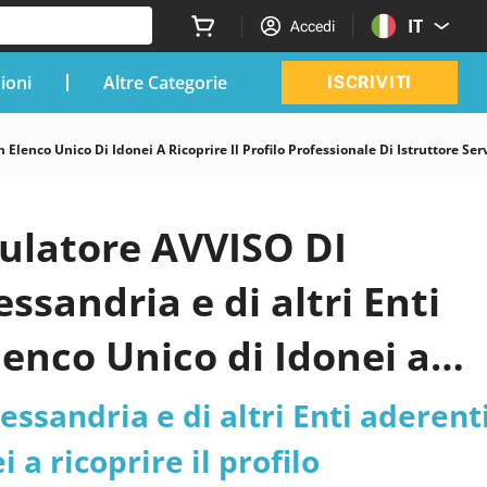
IT
Accedi
zioni
Altre Categorie
ISCRIVITI
Elenco Unico Di Idonei A Ricoprire Il Profilo Professionale Di Istruttore Se
mulatore AVVISO DI
sandria e di altri Enti
lenco Unico di Idonei a
Istruttore servizi
sandria e di altri Enti aderent
ente - Area degli Istrutto
 a ricoprire il profilo