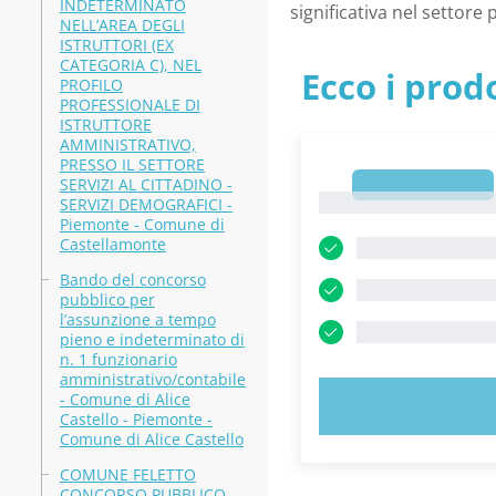
INDETERMINATO
significativa nel settor
NELL’AREA DEGLI
ISTRUTTORI (EX
CATEGORIA C), NEL
Ecco i prodo
PROFILO
PROFESSIONALE DI
ISTRUTTORE
AMMINISTRATIVO,
PRESSO IL SETTORE
SERVIZI AL CITTADINO -
1
1
SERVIZI DEMOGRAFICI -
Piemonte - Comune di
Castellamonte
Bando del concorso
pubblico per
l’assunzione a tempo
pieno e indeterminato di
n. 1 funzionario
amministrativo/contabile
- Comune di Alice
PROVA
Castello - Piemonte -
Comune di Alice Castello
COMUNE FELETTO
CONCORSO PUBBLICO