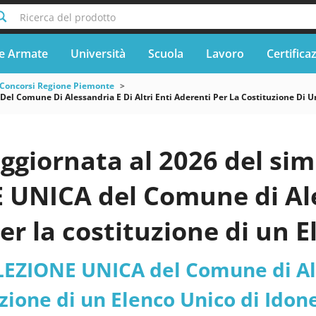
Ricerca del prodotto
e Armate
Università
Scuola
Lavoro
Certifica
Concorsi Regione Piemonte
Del Comune Di Alessandria E Di Altri Enti Aderenti Per La Costituzione Di Un 
ggiornata al 2026 del si
UNICA del Comune di Ales
er la costituzione di un E
l profilo professionale di 
EZIONE UNICA del Comune di Ales
tivo - contabili o equival
zione di un Elenco Unico di Idonei