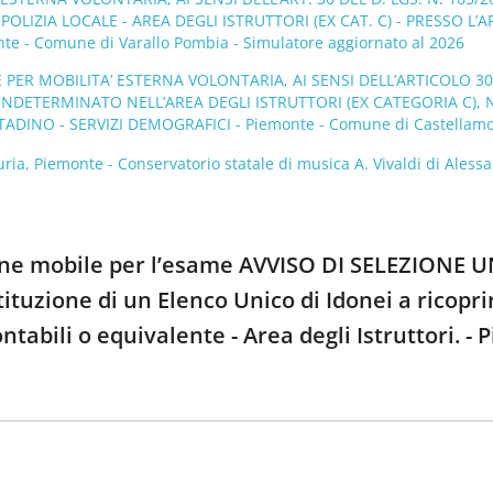
POLIZIA LOCALE - AREA DEGLI ISTRUTTORI (EX CAT. C) - PRESSO L
e - Comune di Varallo Pombia - Simulatore aggiornato al 2026
 PER MOBILITA’ ESTERNA VOLONTARIA, AI SENSI DELL’ARTICOLO 30, D
INDETERMINATO NELL’AREA DEGLI ISTRUTTORI (EX CATEGORIA C),
TTADINO - SERVIZI DEMOGRAFICI - Piemonte - Comune di Castellamon
ia, Piemonte - Conservatorio statale di musica A. Vivaldi di Aless
ione mobile per l’esame AVVISO DI SELEZIONE UN
ituzione di un Elenco Unico di Idonei a ricoprire
ntabili o equivalente - Area degli Istruttori. 