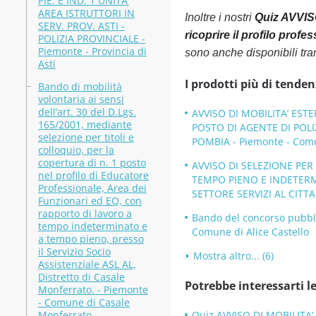
PIE. E IND. 1 UNITA’
AREA ISTRUTTORI IN
Inoltre i nostri
Quiz AVVISO
SERV. PROV. ASTI -
ricoprire il profilo profe
POLIZIA PROVINCIALE -
Piemonte - Provincia di
sono anche disponibili tra
Asti
I prodotti più di tenden
Bando di mobilità
volontaria ai sensi
dell’art. 30 del D.Lgs.
AVVISO DI MOBILITA’ ESTE
165/2001, mediante
POSTO DI AGENTE DI POLI
selezione per titoli e
POMBIA - Piemonte - Comu
colloquio, per la
copertura di n. 1 posto
AVVISO DI SELEZIONE PER 
nel profilo di Educatore
TEMPO PIENO E INDETERM
Professionale, Area dei
SETTORE SERVIZI AL CITTA
Funzionari ed EQ, con
rapporto di lavoro a
Bando del concorso pubbli
tempo indeterminato e
Comune di Alice Castello
a tempo pieno, presso
il Servizio Socio
Mostra altro... (6)
Assistenziale ASL AL,
Distretto di Casale
Potrebbe interessarti le
Monferrato. - Piemonte
- Comune di Casale
Monferrato
Quiz AVVISO DI MOBILITA’