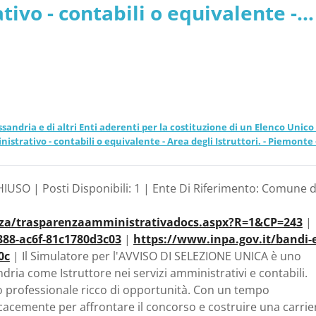
tivo - contabili o equivalente -
a
 Alessandria
ndria e di altri Enti aderenti per la costituzione di un Elenco Unico 
inistrativo - contabili o equivalente - Area degli Istruttori. - Piemonte 
IUSO | Posti Disponibili: 1 | Ente Di Riferimento: Comune d
renza/trasparenzaamministrativadocs.aspx?R=1&CP=243
|
388-ac6f-81c1780d3c03
|
https://www.inpa.gov.it/bandi-e
0c
| Il Simulatore per l'AVVISO DI SELEZIONE UNICA è uno
ria come Istruttore nei servizi amministrativi e contabili.
o professionale ricco di opportunità. Con un tempo
cacemente per affrontare il concorso e costruire una carrie