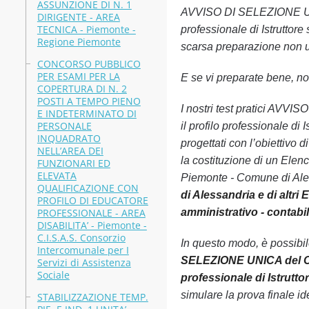
ASSUNZIONE DI N. 1
AVVISO DI SELEZIONE UNICA 
DIRIGENTE - AREA
TECNICA - Piemonte -
professionale di Istruttore
Regione Piemonte
scarsa preparazione non uti
CONCORSO PUBBLICO
PER ESAMI PER LA
E se vi preparate bene, non
COPERTURA DI N. 2
POSTI A TEMPO PIENO
I nostri test pratici AVVI
E INDETERMINATO DI
PERSONALE
il profilo professionale di
INQUADRATO
progettati con l’obiettiv
NELL’AREA DEI
la costituzione di un Elenco
FUNZIONARI ED
ELEVATA
Piemonte - Comune di Ales
QUALIFICAZIONE CON
di Alessandria e di altri 
PROFILO DI EDUCATORE
PROFESSIONALE - AREA
amministrativo - contabil
DISABILITA’ - Piemonte -
C.I.S.A.S. Consorzio
In questo modo, è possibi
Intercomunale per I
SELEZIONE UNICA del Comun
Servizi di Assistenza
Sociale
professionale di Istrutto
simulare la prova finale ide
STABILIZZAZIONE TEMP.