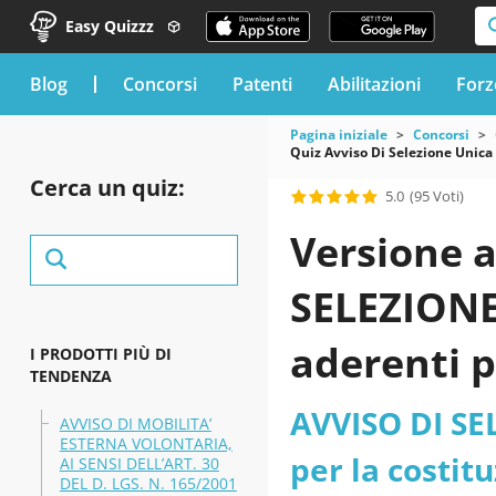
Easy Quizzz
blog
Concorsi
Patenti
Abilitazioni
Forz
Pagina iniziale
Concorsi
Quiz Avviso Di Selezione Unica 
Cerca un quiz:
5.0
(95 Voti)
Versione a
SELEZIONE 
aderenti p
I PRODOTTI PIÙ DI
TENDENZA
ricoprire i
AVVISO DI SEL
AVVISO DI MOBILITA’
ESTERNA VOLONTARIA,
amministra
per la costitu
AI SENSI DELL’ART. 30
DEL D. LGS. N. 165/2001