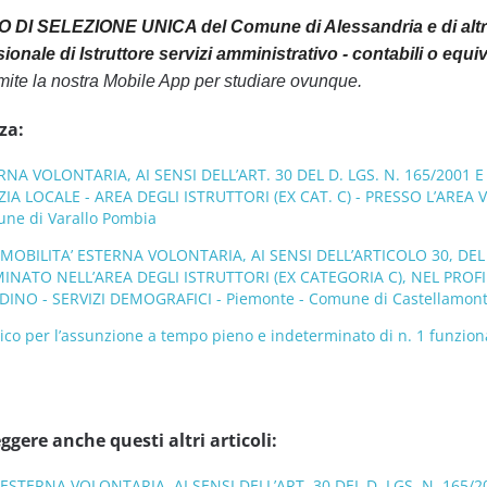
 DI SELEZIONE UNICA del Comune di Alessandria e di altri E
ssionale di Istruttore servizi amministrativo - contabili o equ
mite la nostra Mobile App per studiare ovunque.
za:
RNA VOLONTARIA, AI SENSI DELL’ART. 30 DEL D. LGS. N. 165/2001
ZIA LOCALE - AREA DEGLI ISTRUTTORI (EX CAT. C) - PRESSO L’ARE
ne di Varallo Pombia
MOBILITA’ ESTERNA VOLONTARIA, AI SENSI DELL’ARTICOLO 30, DEL D
INATO NELL’AREA DEGLI ISTRUTTORI (EX CATEGORIA C), NEL PROF
DINO - SERVIZI DEMOGRAFICI - Piemonte - Comune di Castellamon
co per l’assunzione a tempo pieno e indeterminato di n. 1 funziona
ggere anche questi altri articoli:
 ESTERNA VOLONTARIA, AI SENSI DELL’ART. 30 DEL D. LGS. N. 165