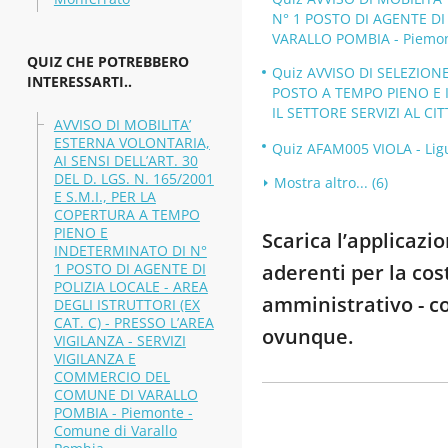
N° 1 POSTO DI AGENTE DI 
VARALLO POMBIA - Piemont
QUIZ CHE POTREBBERO
Quiz AVVISO DI SELEZIONE
INTERESSARTI..
POSTO A TEMPO PIENO E 
IL SETTORE SERVIZI AL CI
AVVISO DI MOBILITA’
ESTERNA VOLONTARIA,
Quiz AFAM005 VIOLA - Ligur
AI SENSI DELL’ART. 30
DEL D. LGS. N. 165/2001
Mostra altro... (6)
E S.M.I., PER LA
COPERTURA A TEMPO
PIENO E
Scarica l’applicaz
INDETERMINATO DI N°
1 POSTO DI AGENTE DI
aderenti per la cost
POLIZIA LOCALE - AREA
amministrativo - co
DEGLI ISTRUTTORI (EX
CAT. C) - PRESSO L’AREA
ovunque.
VIGILANZA - SERVIZI
VIGILANZA E
COMMERCIO DEL
COMUNE DI VARALLO
POMBIA - Piemonte -
Comune di Varallo