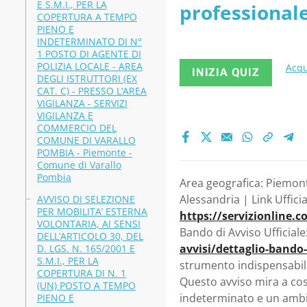
E S.M.I., PER LA
professionale
- Piemont
COPERTURA A TEMPO
PIENO E
Area degli Is
INDETERMINATO DI N°
1 POSTO DI AGENTE DI
POLIZIA LOCALE - AREA
Acqu
INIZIA QUIZ
DEGLI ISTRUTTORI (EX
CAT. C) - PRESSO L’AREA
VIGILANZA - SERVIZI
VIGILANZA E
COMMERCIO DEL
COMUNE DI VARALLO
POMBIA - Piemonte -
Comune di Varallo
Pombia
Area geografica: Piemont
Alessandria | Link Ufficia
AVVISO DI SELEZIONE
PER MOBILITA’ ESTERNA
https://servizionline
VOLONTARIA, AI SENSI
Bando di Avviso Ufficiale
DELL’ARTICOLO 30, DEL
avvisi/dettaglio-band
D. LGS. N. 165/2001 E
S.M.I., PER LA
strumento indispensabile
COPERTURA DI N. 1
Questo avviso mira a cos
(UN) POSTO A TEMPO
indeterminato e un ambie
PIENO E