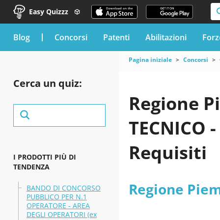
Easy Quizzz
blog
Concorsi
Patenti
Abilitazioni
Forz
Pagina iniziale
Concorsi
Cerca un quiz:
Regione P
TECNICO -
Requisiti
I PRODOTTI PIÙ DI
TENDENZA
Regione Pie
BANDO DI CONCORSO
PUBBLICO PER N.1
OPERATORE - AREA
DEGLI OPERATORI (ex