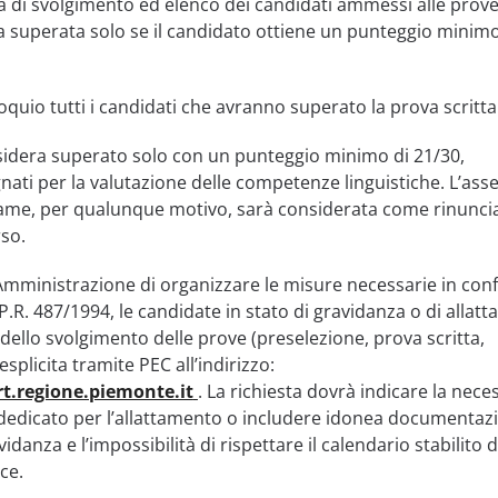
tà di svolgimento ed elenco dei candidati ammessi alle prove
ra superata solo se il candidato ottiene un punteggio minimo
quio tutti i candidati che avranno superato la prova scritta
nsidera superato solo con un punteggio minimo di 21/30,
nati per la valutazione delle competenze linguistiche. L’ass
same, per qualunque motivo, sarà considerata come rinuncia
so.
l’Amministrazione di organizzare le misure necessarie in con
.P.R. 487/1994, le candidate in stato di gravidanza o di allat
dello svolgimento delle prove (preselezione, prova scritta,
esplicita tramite PEC all’indirizzo:
t.regione.piemonte.it
. La richiesta dovrà indicare la neces
dedicato per l’allattamento o includere idonea documentaz
idanza e l’impossibilità di rispettare il calendario stabilito d
ce.