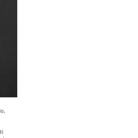
io,
ti