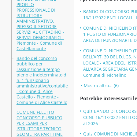
PROFILO
PROFESSIONALE DI
BANDO DI CONCORSO PUBBL
ISTRUTTORE
16/11/2022 ENTI LOCALI -
AMMINISTRATIVO,
PRESSO IL SETTORE
COMUNE DI NICHELINO (T
SERVIZI AL CITTADINO -
1 POSTO DI FUNZIONARI
SERVIZI DEMOGRAFICI -
AREA DEI FUNZIONARI E D
Piemonte - Comune di
Castellamonte
COMUNE DI NICHELINO (TO
DELL’ART. 30 DEL D.LGS. 
Bando del concorso
LOCALE - AREA DEGLI IST
pubblico per
ALL’AREA SEGRETARIA GENE
l’assunzione a tempo
pieno e indeterminato di
Comune di Nichelino
n. 1 funzionario
Mostra altro... (6)
amministrativo/contabile
- Comune di Alice
Castello - Piemonte -
Potrebbe interessarti le
Comune di Alice Castello
Quiz BANDO DI CONCORSO 
COMUNE FELETTO
CCNL 16/11/2022 ENTI LOC
CONCORSO PUBBLICO
PER ESAMI PER
al 2026
ISTRUTTORE TECNICO
Quiz COMUNE DI NICHELI
GEOMETRA PART TIME