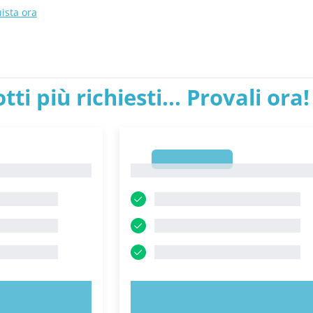
ista ora
tti più richiesti... Provali ora!
1
1
ORA!
PROVA ORA!