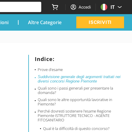
IT
Accedi
zioni
Altre Categorie
ISCRIVITI
Indice:
Prove d’esame
Suddivisione generale degli argomenti trattati nei
diversi concorsi Regione Piemonte
Quali sono i passi generali per presentare la
domanda?
Quali sono le altre opportunità lavorative in
Piemonte?
Perché dovresti sostenere l’esame Regione
Piemonte ISTRUTTORE TECNICO - AGENTE
FITOSANITARIO
Qual è la difficoltà di questo concorso?