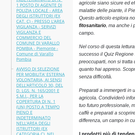
agricole siano sicure ed ef
1 POSTO DI AGENTE DI
POLIZIA LOCALE - AREA
malattie delle piante, il P
DEGLI ISTRUTTORI (EX
Questo articolo esplora non
CAT. C) - PRESSO L’AREA
fitosanitario
, ma anche i p
VIGILANZA - SERVIZI
VIGILANZA E
campo.
COMMERCIO DEL
COMUNE DI VARALLO
Nel corso di questa lettura
POMBIA - Piemonte -
Comune di Varallo
successo il Quiz Regi
Pombia
preoccuparti, non si tratta
AVVISO DI SELEZIONE
quanto hai appreso. Scoprira
PER MOBILITA’ ESTERNA
senza difficoltà.
VOLONTARIA, AI SENSI
DELL’ARTICOLO 30, DEL
D. LGS. N. 165/2001 E
Preparati a immergerti in
S.M.I., PER LA
agricola. Condividerò info
COPERTURA DI N. 1
tuo futuro professionale, m
(UN) POSTO A TEMPO
PIENO E
caffè e preparati a scopri
INDETERMINATO
differenza, un campo in cu
NELL’AREA DEGLI
ISTRUTTORI (EX
I prodotti più di tenden
CATEGORIA C), NEL