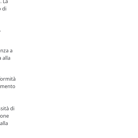
. La
 di
.
enza a
 alla
formità
tamento
sità di
ione
alla