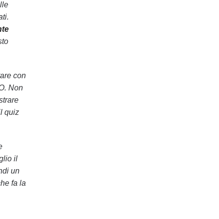
lle
ti.
nte
sto
tare con
O. Non
strare
l quiz
e
lio il
ndi un
he fa la