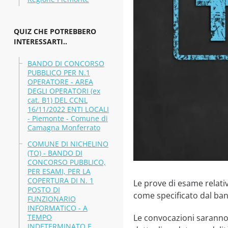
QUIZ CHE POTREBBERO
INTERESSARTI..
BANDO DI CONCORSO
PUBBLICO PER N.1
OPERATORE - AREA
DEGLI OPERATORI (ex
cat. B1) DEL CCNL
16/11/2022 ENTI LOCALI
- Piemonte - Comune di
Camagna Monferrato
COMUNE DI NICHELINO
(TO) - BANDO DI
CONCORSO PUBBLICO,
PER ESAMI, PER LA
COPERTURA DI N. 1
Le prove di esame relati
POSTO DI
come specificato dal ba
FUNZIONARIO
INFORMATICO - A
TEMPO
Le convocazioni saranno
INDETERMINATO E