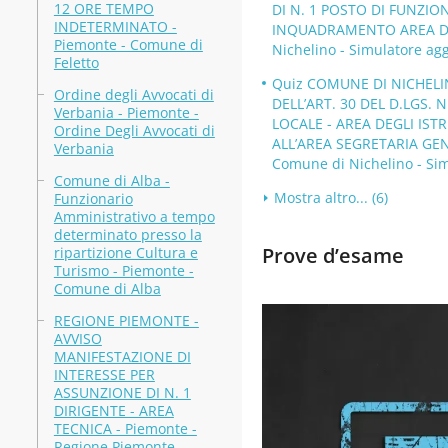
12 ORE TEMPO
DI N. 1 POSTO DI FUNZI
INDETERMINATO -
INQUADRAMENTO AREA DEI
Piemonte - Comune di
Nichelino - Simulatore ag
Feletto
Quiz COMUNE DI NICHELIN
Ordine degli Avvocati di
DELL’ART. 30 DEL D.LGS. 
Verbania - Piemonte -
LOCALE - AREA DEGLI IST
Ordine Degli Avvocati di
ALL’AREA SEGRETARIA GENE
Verbania
Comune di Nichelino - Sim
Comune di Alba -
Mostra altro... (6)
Funzionario
Amministrativo a tempo
determinato presso la
Prove d’esame
ripartizione Cultura e
Turismo - Piemonte -
Comune di Alba
REGIONE PIEMONTE -
AVVISO
MANIFESTAZIONE DI
INTERESSE PER
ASSUNZIONE DI N. 1
DIRIGENTE - AREA
TECNICA - Piemonte -
Regione Piemonte