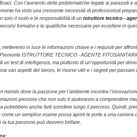
ficaci. Con l’aumento delle problematiche legate ai parassiti e a
iemonte ha visto una crescente necessità di professionisti prepara
 solo il ruolo e le responsabilità di un
istruttore tecnico - age
ercorsi formativi e le qualifiche necessarie per eccellere in que
, metteremo in luce le informazioni chiave e i requisiti per affron
one Piemonte ISTRUTTORE TECNICO - AGENTE FITOSANITARI
 di un test di intelligenza, ma piuttosto di un’opportunità per dimo
i vari aspetti del lavoro, le risorse utili e i segreti per passare i
 un mondo dove la passione per l’ambiente incontra l’innovazion
rmazioni preziose che non solo ti aiuteranno a comprendere meg
a potrebbero anche farti sorridere lungo il percorso. Quindi, pre
re come un semplice esame possa aprirti le porte a una carriera c
i la tua passione può davvero brillare.
za: