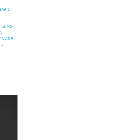
ne di
 SENSI
A
EGNARE
 -