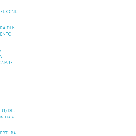
DEL CCNL
RA DI N.
MENTO
SI
A
EGNARE
 -
B1) DEL
iornato
PERTURA