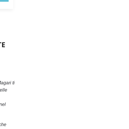
TE
gari ti
elle
nel
iche