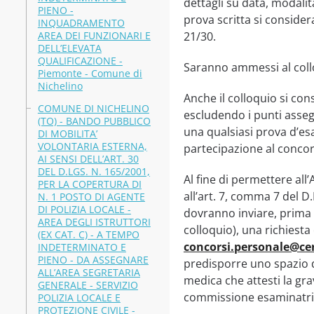
dettagli su data, modali
PIENO -
prova scritta si conside
INQUADRAMENTO
AREA DEI FUNZIONARI E
21/30.
DELL’ELEVATA
QUALIFICAZIONE -
Saranno ammessi al collo
Piemonte - Comune di
Nichelino
Anche il colloquio si co
COMUNE DI NICHELINO
escludendo i punti asseg
(TO) - BANDO PUBBLICO
una qualsiasi prova d’e
DI MOBILITA’
VOLONTARIA ESTERNA,
partecipazione al concor
AI SENSI DELL’ART. 30
DEL D.LGS. N. 165/2001,
Al fine di permettere al
PER LA COPERTURA DI
all’art. 7, comma 7 del D
N. 1 POSTO DI AGENTE
DI POLIZIA LOCALE -
dovranno inviare, prima 
AREA DEGLI ISTRUTTORI
colloquio), una richiesta 
(EX CAT. C) - A TEMPO
concorsi.personale@cer
INDETERMINATO E
PIENO - DA ASSEGNARE
predisporre uno spazio 
ALL’AREA SEGRETARIA
medica che attesti la grav
GENERALE - SERVIZIO
commissione esaminatri
POLIZIA LOCALE E
PROTEZIONE CIVILE -