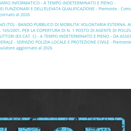
ONARIO INFORMATICO - A TEMPO INDETERMINATO E PIENO -
 FUNZIONARI E DELL’ELEVATA QUALIFICAZIONE - Piemonte - Comu
giornato al 2026
O (TO) - BANDO PUBBLICO DI MOBILITA’ VOLONTARIA ESTERNA, AI
N. 165/2001, PER LA COPERTURA DI N. 1 POSTO DI AGENTE DI POLIZI
RUTTORI (EX CAT. C) - A TEMPO INDETERMINATO E PIENO - DA ASS
RALE - SERVIZIO POLIZIA LOCALE E PROTEZIONE CIVILE - Piemonte
ulatore aggiornato al 2026