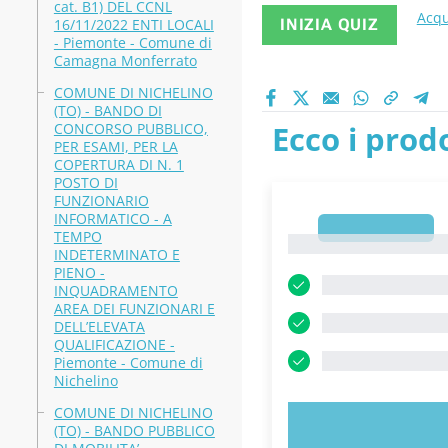
cat. B1) DEL CCNL
Acqu
16/11/2022 ENTI LOCALI
INIZIA QUIZ
- Piemonte - Comune di
Camagna Monferrato
COMUNE DI NICHELINO
(TO) - BANDO DI
Ecco i prodo
CONCORSO PUBBLICO,
PER ESAMI, PER LA
COPERTURA DI N. 1
POSTO DI
FUNZIONARIO
INFORMATICO - A
1
TEMPO
1
INDETERMINATO E
PIENO -
INQUADRAMENTO
AREA DEI FUNZIONARI E
DELL’ELEVATA
QUALIFICAZIONE -
Piemonte - Comune di
Nichelino
COMUNE DI NICHELINO
PROVA 
(TO) - BANDO PUBBLICO