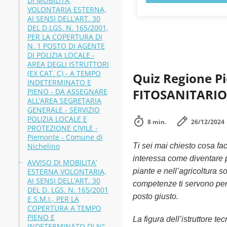
DI MOBILITA’
VOLONTARIA ESTERNA,
AI SENSI DELL’ART. 30
DEL D.LGS. N. 165/2001,
PER LA COPERTURA DI
N. 1 POSTO DI AGENTE
DI POLIZIA LOCALE -
AREA DEGLI ISTRUTTORI
(EX CAT. C) - A TEMPO
Quiz Regione 
INDETERMINATO E
FITOSANITARIO:
PIENO - DA ASSEGNARE
ALL’AREA SEGRETARIA
GENERALE - SERVIZIO
POLIZIA LOCALE E
8 min.
26/12/2024
PROTEZIONE CIVILE -
Piemonte - Comune di
Nichelino
Ti sei mai chiesto cosa fa
interessa come diventare p
AVVISO DI MOBILITA’
ESTERNA VOLONTARIA,
piante e nell’agricoltura 
AI SENSI DELL’ART. 30
competenze ti servono per 
DEL D. LGS. N. 165/2001
posto giusto.
E S.M.I., PER LA
COPERTURA A TEMPO
PIENO E
La figura dell’istruttore te
INDETERMINATO DI N°