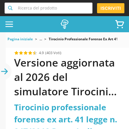
Ricerca del prodotto
ISCRIVITI
Pagina iniziale
...
Tirocinio Professionale Forense Ex Art 41 Legg
4.9
(403 Voti)
Versione aggiornata
al 2026 del
simulatore Tirocinio
professionale
Tirocinio professionale
forense ex art. 41
forense ex art. 41 legge n.