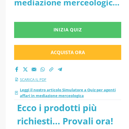
mediazione merceologica
versione 2026
- PDF
aggiornati
INIZIA QUIZ
ACQUISTA ORA
SCARICA IL PDF
Leggi il nostro articolo Simulatore a Quiz per agenti
affari in mediazione merceologica
Ecco i prodotti più
richiesti... Provali ora!