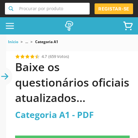
Procurar por produto
REGISTAR-SE
Início
...
Categoria A1
4.7
(659 Votos)
Baixe os
questionários oficiais
atualizados
Categoria A1 2026
Categoria A1 - PDF
PDF